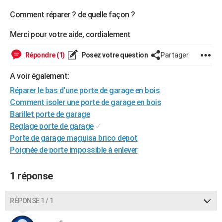
City break
Voyage de noces
Climat
Destinations
Voyage nature
Forum
+
PHOTO
Comment réparer ? de quelle façon ?
GUIDES D'ACHAT
Merci pour votre aide, cordialement
BONS PLANS
Répondre (1)
Posez votre question
Partager
CARTE DE VOEUX
A voir également:
Carte Bonne année
Carte Pâques
Carte de Noël
Carte Saint-Valentin
Carte d'anniversaire
Réparer le bas d'une porte de garage en bois
DICTIONNAIRE
Comment isoler une porte de garage en bois
Biographies
Expressions
Dictionnaire
Citations
Proverbes
PROGRAMME TV
Barillet porte de garage
Reglage porte de garage
✓
COPAINS D'AVANT
Porte de garage maguisa brico depot
Poignée de porte impossible à enlever
Se connecter
Collèges
Universités
Service militaire
S'inscrire
Lycées
Primaires
Entreprises
Avis de recherche
AVIS DE DÉCÈS
FORUM
1 réponse
Lifestyle
Sport
Television
Cinema
Bricolage
Culture
Auto
Voyage
RÉPONSE 1 / 1