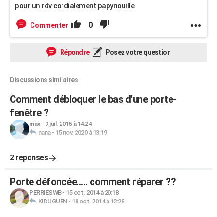
pour un rdv cordialement papynouille
0
Commenter
Répondre
Posez votre question
Discussions similaires
Comment débloquer le bas d'une porte-
fenêtre ?
max
-
9 juil. 2015 à 14:24
nana
-
15 nov. 2020 à 13:19
2 réponses
Porte défoncée..... comment réparer ??
PERRIESWB
-
15 oct. 2014 à 20:18
KIDUGUEN
-
18 oct. 2014 à 12:28