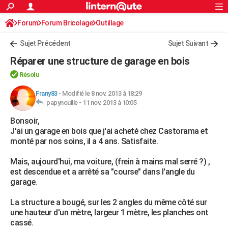
ACTUALITÉS
Forum
Forum Bricolage
Connexion
Outillage
S'inscrire
Rechercher
Société
Education
Villes
Politique
Faits Divers
Monde
+
SPORT
Sujet Précédent
Sujet Suivant
Football
Cyclisme
Forum
Coupe du monde 2026
Tennis
Rugby
CULTURE
Réparer une structure de garage en bois
TNT
Cinéma
Musique
Programme TV
Streaming
Sorties cinéma
+
FINANCE
Résolu
Impôts
Immobilier
Banque
Crédit
Retraite
Epargne
Risques naturels par ville
Assurance
Frany83
-
Modifié le 8 nov. 2013 à 18:29
AUTO
papynouille -
11 nov. 2013 à 10:05
Réserver un essai
Berlines
Forum auto
Essais
Citadines
SUV
+
HIGH-TECH
Bonsoir,
J'ai un garage en bois que j'ai acheté chez Castorama et
Meilleur smartphone
Ordinateurs
Guide high-tech
Mobiles
Internet
Jeux vidéo
+
BRICOLAGE
monté par nos soins, il a 4 ans. Satisfaite.
Aménagement intérieur
Cuisine
Jardinage
+
Forum
Extérieur
Salle de bains
Rangement
WEEK-END
Mais, aujourd'hui, ma voiture, (frein à mains mal serré ?) ,
est descendue et a arrêté sa "course" dans l'angle du
Escapades
Expositions
Week-end nature
Guides de France
Patrimoine
Musées
+
LIFESTYLE
garage.
Bien-être
Mode
+
Art de vivre
Loisirs
Modes de vie
SANTE
La structure a bougé, sur les 2 angles du même côté sur
une hauteur d'un mètre, largeur 1 mètre, les planches ont
Guide de la santé
Médicaments
+
Alimentation
Maladies
Sommeil
VOYAGE
cassé.