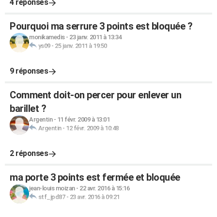
4 réponses
Pourquoi ma serrure 3 points est bloquée ?
monikamedis
-
23 janv. 2011 à 13:34
ys09
-
25 janv. 2011 à 19:50
9 réponses
Comment doit-on percer pour enlever un
barillet ?
Argentin
-
11 févr. 2009 à 13:01
Argentin
-
12 févr. 2009 à 10:48
2 réponses
ma porte 3 points est fermée et bloquée
jean-louis moizan
-
22 avr. 2016 à 15:16
stf_jpd87
-
23 avr. 2016 à 09:21