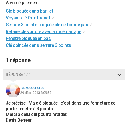
A voir également:
City break
Voyage de noces
Climat
Destinations
Voyage nature
Forum
+
PHOTO
Clé bloquée dans barillet
Voyant clé four brandt
✓
GUIDES D'ACHAT
Serrure 3 points bloquée clé ne tourne pas
✓
BONS PLANS
Refaire clé voiture avec antidémarrage
✓
Fenetre bloquée en bas
CARTE DE VOEUX
Clé coincée dans serrure 3 points
Carte Bonne année
Carte Pâques
Carte de Noël
Carte Saint-Valentin
Carte d'anniversaire
DICTIONNAIRE
1 réponse
Biographies
Expressions
Dictionnaire
Citations
Proverbes
PROGRAMME TV
RÉPONSE 1 / 1
COPAINS D'AVANT
Se connecter
Collèges
Universités
Service militaire
S'inscrire
Lycées
Primaires
Entreprises
Avis de recherche
tauxdecendres
AVIS DE DÉCÈS
29 déc. 2013 à 09:58
FORUM
Je précise : Ma clé bloquée , c'est dans une fermeture de
porte-fenêtre à 3 points.
Lifestyle
Sport
Television
Cinema
Bricolage
Culture
Auto
Voyage
Merci à celui qui pourra m'aider.
Denis Berreur