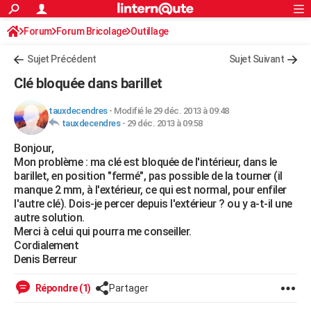
ACTUALITÉS
Forum
Forum Bricolage
Connexion
Outillage
S'inscrire
Rechercher
Société
Education
Villes
Politique
Faits Divers
Monde
+
SPORT
Sujet Précédent
Sujet Suivant
Football
Cyclisme
Forum
Coupe du monde 2026
Tennis
Rugby
CULTURE
Clé bloquée dans barillet
TNT
Cinéma
Musique
Programme TV
Streaming
Sorties cinéma
+
FINANCE
tauxdecendres
-
Modifié le 29 déc. 2013 à 09:48
tauxdecendres
-
29 déc. 2013 à 09:58
Impôts
Immobilier
Banque
Crédit
Retraite
Epargne
Risques naturels par ville
Assurance
AUTO
Bonjour,
Réserver un essai
Berlines
Forum auto
Essais
Citadines
SUV
+
HIGH-TECH
Mon problème : ma clé est bloquée de l'intérieur, dans le
barillet, en position "fermé", pas possible de la tourner (il
Meilleur smartphone
Ordinateurs
Guide high-tech
Mobiles
Internet
Jeux vidéo
+
BRICOLAGE
manque 2 mm, à l'extérieur, ce qui est normal, pour enfiler
l'autre clé). Dois-je percer depuis l'extérieur ? ou y a-t-il une
Aménagement intérieur
Cuisine
Jardinage
+
Forum
Extérieur
Salle de bains
Rangement
WEEK-END
autre solution.
Merci à celui qui pourra me conseiller.
Escapades
Expositions
Week-end nature
Guides de France
Patrimoine
Musées
+
LIFESTYLE
Cordialement
Denis Berreur
Bien-être
Mode
+
Art de vivre
Loisirs
Modes de vie
SANTE
Répondre (1)
Partager
Guide de la santé
Médicaments
+
Alimentation
Maladies
Sommeil
VOYAGE