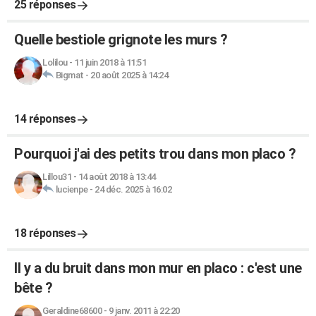
25 réponses
Quelle bestiole grignote les murs ?
Lolilou
-
11 juin 2018 à 11:51
Bigmat
-
20 août 2025 à 14:24
14 réponses
Pourquoi j'ai des petits trou dans mon placo ?
Lillou31
-
14 août 2018 à 13:44
lucienpe
-
24 déc. 2025 à 16:02
18 réponses
Il y a du bruit dans mon mur en placo : c'est une
bête ?
Geraldine68600
-
9 janv. 2011 à 22:20