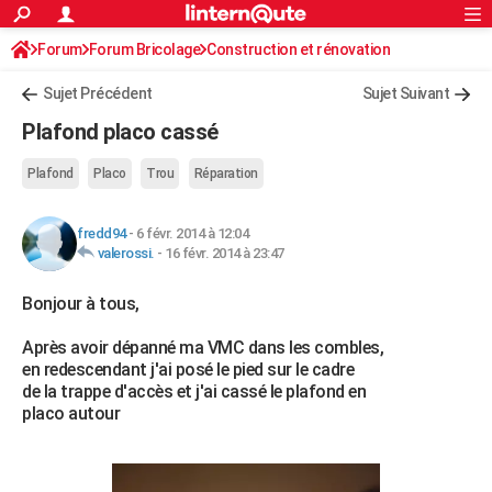
ACTUALITÉS
Forum
Forum Bricolage
Connexion
Construction et rénovation
S'inscrire
Rechercher
Société
Education
Villes
Politique
Faits Divers
Monde
+
SPORT
Sujet Précédent
Sujet Suivant
Football
Cyclisme
Forum
Coupe du monde 2026
Tennis
Rugby
CULTURE
Plafond placo cassé
TNT
Cinéma
Musique
Programme TV
Streaming
Sorties cinéma
+
FINANCE
Plafond
Placo
Trou
Réparation
Impôts
Immobilier
Banque
Crédit
Retraite
Epargne
Risques naturels par ville
Assurance
AUTO
fredd94
-
6 févr. 2014 à 12:04
Réserver un essai
Berlines
Forum auto
Essais
Citadines
SUV
+
HIGH-TECH
valerossi.
-
16 févr. 2014 à 23:47
Meilleur smartphone
Ordinateurs
Guide high-tech
Mobiles
Internet
Jeux vidéo
+
BRICOLAGE
Bonjour à tous,
Aménagement intérieur
Cuisine
Jardinage
+
Forum
Extérieur
Salle de bains
Rangement
WEEK-END
Après avoir dépanné ma VMC dans les combles,
en redescendant j'ai posé le pied sur le cadre
Escapades
Expositions
Week-end nature
Guides de France
Patrimoine
Musées
+
LIFESTYLE
de la trappe d'accès et j'ai cassé le plafond en
placo autour
Bien-être
Mode
+
Art de vivre
Loisirs
Modes de vie
SANTE
Guide de la santé
Médicaments
+
Alimentation
Maladies
Sommeil
VOYAGE