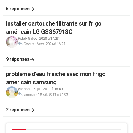
5 réponses
Installer cartouche filtrante sur frigo
américain LG GSS6791SC
Fidel
-
5 déc. 2020 à 14:23
Cevac
-
6 avr. 2024 à 16:27
9 réponses
probleme d'eau fraiche avec mon frigo
americain samsung
yannos
-
19 juil. 2011 à 18:40
yannos
-
19 juil. 2011 à 21:03
2 réponses