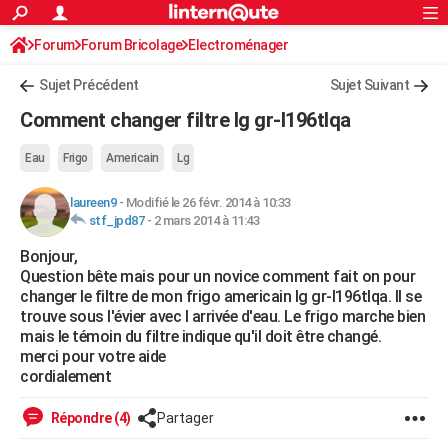
ACTUALITÉS
Forum
Forum Bricolage
Connexion
Electroménager
S'inscrire
Rechercher
Société
Education
Villes
Politique
Faits Divers
Monde
+
SPORT
Sujet Précédent
Sujet Suivant
Football
Cyclisme
Forum
Coupe du monde 2026
Tennis
Rugby
CULTURE
Comment changer filtre lg gr-l196tlqa
TNT
Cinéma
Musique
Programme TV
Streaming
Sorties cinéma
+
FINANCE
Eau
Frigo
Americain
Lg
Impôts
Immobilier
Banque
Crédit
Retraite
Epargne
Risques naturels par ville
Assurance
AUTO
laureen9
-
Modifié le 26 févr. 2014 à 10:33
stf_jpd87
-
2 mars 2014 à 11:43
Réserver un essai
Berlines
Forum auto
Essais
Citadines
SUV
+
HIGH-TECH
Bonjour,
Meilleur smartphone
Ordinateurs
Guide high-tech
Mobiles
Internet
Jeux vidéo
+
BRICOLAGE
Question bête mais pour un novice comment fait on pour
changer le filtre de mon frigo americain lg gr-l196tlqa. Il se
Aménagement intérieur
Cuisine
Jardinage
+
Forum
Extérieur
Salle de bains
Rangement
WEEK-END
trouve sous l'évier avec l arrivée d'eau. Le frigo marche bien
mais le témoin du filtre indique qu'il doit être changé.
Escapades
Expositions
Week-end nature
Guides de France
Patrimoine
Musées
+
LIFESTYLE
merci pour votre aide
cordialement
Bien-être
Mode
+
Art de vivre
Loisirs
Modes de vie
SANTE
Répondre (4)
Partager
Guide de la santé
Médicaments
+
Alimentation
Maladies
Sommeil
VOYAGE