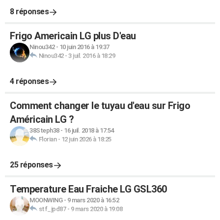
8 réponses
Frigo Americain LG plus D'eau
Ninou342
-
10 juin 2016 à 19:37
Ninou342
-
3 juil. 2016 à 18:29
4 réponses
Comment changer le tuyau d'eau sur Frigo
Américain LG ?
38Steph38
-
16 juil. 2018 à 17:54
Florian
-
12 juin 2026 à 18:25
25 réponses
Temperature Eau Fraiche LG GSL360
MOONWING
-
9 mars 2020 à 16:52
stf_jpd87
-
9 mars 2020 à 19:08