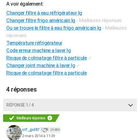
A voir également:
City break
Voyage de noces
Climat
Destinations
Voyage nature
Forum
+
PHOTO
Changer filtre à eau réfrigérateur lg
Changer filtre frigo américain lg
- Meilleures réponses
GUIDES D'ACHAT
Ou se trouve le filtre à eau frigo américain lg
- Meilleures
BONS PLANS
réponses
Température réfrigérateur
CARTE DE VOEUX
Code erreur machine a laver lg
Carte Bonne année
Carte Pâques
Carte de Noël
Carte Saint-Valentin
Carte d'anniversaire
Risque de colmatage filtre à particule
✓
DICTIONNAIRE
Changer joint machine à laver lg
✓
Biographies
Expressions
Dictionnaire
Citations
Proverbes
PROGRAMME TV
Risque de colmatage filtre a particule
COPAINS D'AVANT
4 réponses
Se connecter
Collèges
Universités
Service militaire
S'inscrire
Lycées
Primaires
Entreprises
Avis de recherche
AVIS DE DÉCÈS
RÉPONSE 1 / 4
FORUM
Meilleure réponse
Lifestyle
Sport
Television
Cinema
Bricolage
Culture
Auto
Voyage
stf_jpd87
29 889
2 mars 2014 à 11:39