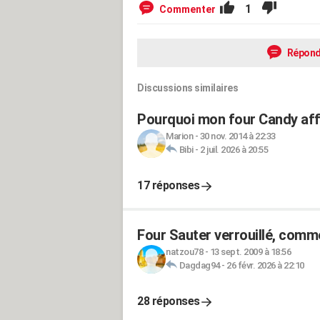
1
Commenter
Répond
Discussions similaires
Pourquoi mon four Candy affi
Marion
-
30 nov. 2014 à 22:33
Bibi
-
2 juil. 2026 à 20:55
17 réponses
Four Sauter verrouillé, comm
natzou78
-
13 sept. 2009 à 18:56
Dagdag94
-
26 févr. 2026 à 22:10
28 réponses