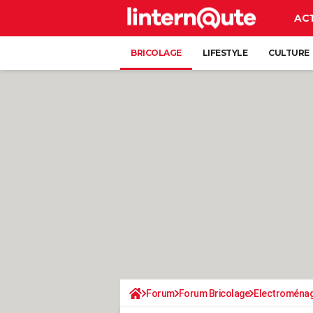
AC
BRICOLAGE
LIFESTYLE
CULTURE
Forum
Forum Bricolage
Electroména