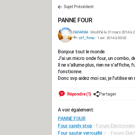
Sujet Précédent
PANNE FOUR
FAFAR84
-
Modifié le 31 mars 2014 à 2
stf_frmu
-
1 avr. 2014 à 00:02
Bonjour tout le monde.
J'ai un micro onde four, un combo,
Il ne s'allume plus, rien ne s'affiche,
fonctionne.
Donc svp aidez moi car, je l'utilise e
Répondre (1)
Partager
A voir également:
PANNE FOUR
Four candy stop
-
Forum Electromén
Four sauter verrouillé
✓
-
Forum Elec