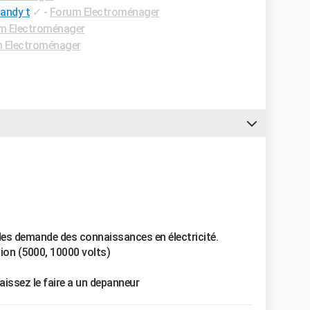
Candy t
✓
-
Forum Electroménager
m Electroménager
 Electroménager
ndes demande des connaissances en électricité.
ion (5000, 10000 volts)
 laissez le faire a un depanneur