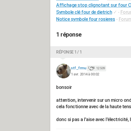
Affichage stop clignotant sur four 
Symbole clé four de dietrich
✓
-
Foru
Notice symbole four rosieres
-
Forum
1 réponse
RÉPONSE 1 / 1
stf_frmu
12 509
1 avr. 2014 à 00:02
bonsoir
attention, intervenir sur un micro o
cela fonctionne avec de la haute tens
donc si pas a l'aise avec l'électricité,