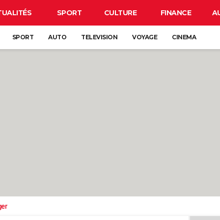
TUALITÉS
SPORT
CULTURE
FINANCE
A
SPORT
AUTO
TELEVISION
VOYAGE
CINEMA
ger