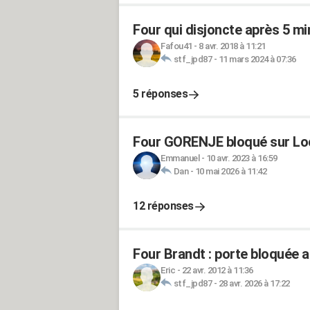
Four qui disjoncte après 5 m
Fafou41
-
8 avr. 2018 à 11:21
stf_jpd87
-
11 mars 2024 à 07:36
5 réponses
Four GORENJE bloqué sur Loc
Emmanuel
-
10 avr. 2023 à 16:59
Dan
-
10 mai 2026 à 11:42
12 réponses
Four Brandt : porte bloquée a
Eric
-
22 avr. 2012 à 11:36
stf_jpd87
-
28 avr. 2026 à 17:22