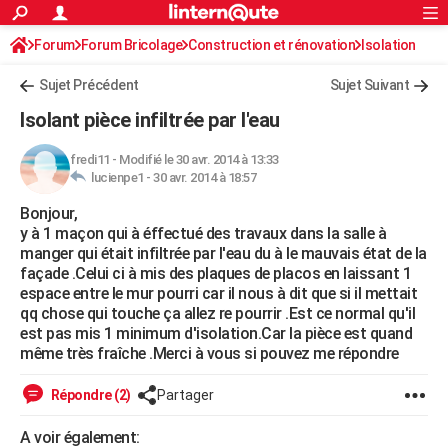
ACTUALITÉS
Forum
Forum Bricolage
Connexion
Construction et rénovation
S'inscrire
Isolation
Rechercher
Société
Education
Villes
Politique
Faits Divers
Monde
+
SPORT
Sujet Précédent
Sujet Suivant
Football
Cyclisme
Forum
Coupe du monde 2026
Tennis
Rugby
CULTURE
Isolant pièce infiltrée par l'eau
TNT
Cinéma
Musique
Programme TV
Streaming
Sorties cinéma
+
FINANCE
fredi11
-
Modifié le 30 avr. 2014 à 13:33
lucienpe1 -
30 avr. 2014 à 18:57
Impôts
Immobilier
Banque
Crédit
Retraite
Epargne
Risques naturels par ville
Assurance
AUTO
Bonjour,
Réserver un essai
Berlines
Forum auto
Essais
Citadines
SUV
+
HIGH-TECH
y à 1 maçon qui à éffectué des travaux dans la salle à
manger qui était infiltrée par l'eau du à le mauvais état de la
Meilleur smartphone
Ordinateurs
Guide high-tech
Mobiles
Internet
Jeux vidéo
+
BRICOLAGE
façade .Celui ci à mis des plaques de placos en laissant 1
espace entre le mur pourri car il nous à dit que si il mettait
Aménagement intérieur
Cuisine
Jardinage
+
Forum
Extérieur
Salle de bains
Rangement
WEEK-END
qq chose qui touche ça allez re pourrir .Est ce normal qu'il
est pas mis 1 minimum d'isolation.Car la pièce est quand
Escapades
Expositions
Week-end nature
Guides de France
Patrimoine
Musées
+
LIFESTYLE
même très fraîche .Merci à vous si pouvez me répondre
Bien-être
Mode
+
Art de vivre
Loisirs
Modes de vie
SANTE
Répondre (2)
Partager
Guide de la santé
Médicaments
+
Alimentation
Maladies
Sommeil
VOYAGE
A voir également: