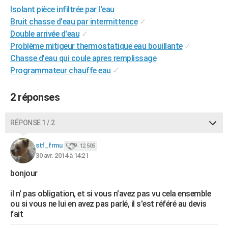
Isolant pièce infiltrée par l'eau
City break
Voyage de noces
Climat
Destinations
Voyage nature
Forum
+
PHOTO
Bruit chasse d'eau par intermittence
✓
GUIDES D'ACHAT
Double arrivée d'eau
✓
Problème mitigeur thermostatique eau bouillante
✓
BONS PLANS
Chasse d'eau qui coule apres remplissage
Programmateur chauffe eau
✓
CARTE DE VOEUX
Carte Bonne année
Carte Pâques
Carte de Noël
Carte Saint-Valentin
Carte d'anniversaire
DICTIONNAIRE
2 réponses
Biographies
Expressions
Dictionnaire
Citations
Proverbes
PROGRAMME TV
RÉPONSE 1 / 2
COPAINS D'AVANT
stf_frmu
12 505
Se connecter
Collèges
Universités
Service militaire
S'inscrire
Lycées
Primaires
Entreprises
Avis de recherche
30 avr. 2014 à 14:21
AVIS DE DÉCÈS
bonjour
FORUM
il n' pas obligation, et si vous n'avez pas vu cela ensemble
Lifestyle
Sport
Television
Cinema
Bricolage
Culture
Auto
Voyage
ou si vous ne lui en avez pas parlé, il s'est référé au devis
fait