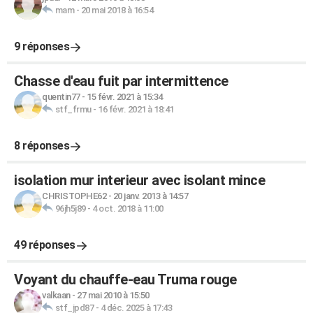
mam
-
20 mai 2018 à 16:54
9 réponses
Chasse d'eau fuit par intermittence
quentin77
-
15 févr. 2021 à 15:34
stf_frmu
-
16 févr. 2021 à 18:41
8 réponses
isolation mur interieur avec isolant mince
CHRISTOPHE62
-
20 janv. 2013 à 14:57
96jh5j89
-
4 oct. 2018 à 11:00
49 réponses
Voyant du chauffe-eau Truma rouge
valkaan
-
27 mai 2010 à 15:50
stf_jpd87
-
4 déc. 2025 à 17:43