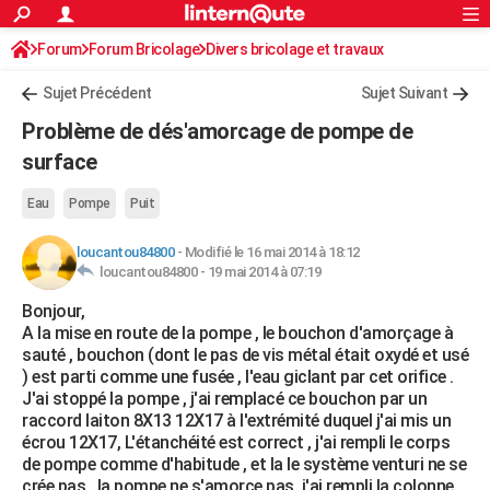
ACTUALITÉS
Forum
Forum Bricolage
Connexion
Divers bricolage et travaux
S'inscrire
Rechercher
Société
Education
Villes
Politique
Faits Divers
Monde
+
SPORT
Sujet Précédent
Sujet Suivant
Football
Cyclisme
Forum
Coupe du monde 2026
Tennis
Rugby
CULTURE
Problème de dés'amorcage de pompe de
TNT
Cinéma
Musique
Programme TV
Streaming
Sorties cinéma
+
surface
FINANCE
Impôts
Immobilier
Banque
Crédit
Retraite
Epargne
Risques naturels par ville
Assurance
AUTO
Eau
Pompe
Puit
Réserver un essai
Berlines
Forum auto
Essais
Citadines
SUV
+
HIGH-TECH
loucantou84800
-
Modifié le 16 mai 2014 à 18:12
loucantou84800 -
19 mai 2014 à 07:19
Meilleur smartphone
Ordinateurs
Guide high-tech
Mobiles
Internet
Jeux vidéo
+
BRICOLAGE
Bonjour,
A la mise en route de la pompe , le bouchon d'amorçage à
Aménagement intérieur
Cuisine
Jardinage
+
Forum
Extérieur
Salle de bains
Rangement
WEEK-END
sauté , bouchon (dont le pas de vis métal était oxydé et usé
) est parti comme une fusée , l'eau giclant par cet orifice .
Escapades
Expositions
Week-end nature
Guides de France
Patrimoine
Musées
+
LIFESTYLE
J'ai stoppé la pompe , j'ai remplacé ce bouchon par un
raccord laiton 8X13 12X17 à l'extrémité duquel j'ai mis un
Bien-être
Mode
+
Art de vivre
Loisirs
Modes de vie
SANTE
écrou 12X17, L'étanchéité est correct , j'ai rempli le corps
de pompe comme d'habitude , et la le système venturi ne se
Guide de la santé
Médicaments
+
Alimentation
Maladies
Sommeil
VOYAGE
crée pas , la pompe ne s'amorce pas, j'ai rempli la colonne