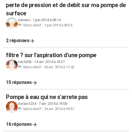
perte de pression et de debit sur ma pompe de
surface
damien
-
1 juin 2014 à 08:14
labricole47
-
1 juin 2014 à 08:54
2 réponses
filtre ? sur l'aspiration d'une pompe
mich206
-
14 avr. 2014 à 18:37
labricole47
-
24 avr. 2014 à 11:42
15 réponses
Pompe à eau qui ne s'arrete pas
dorian1234
-
7 avr. 2014 à 19:08
labricole47
-
24 avr. 2014 à 09:51
16 réponses