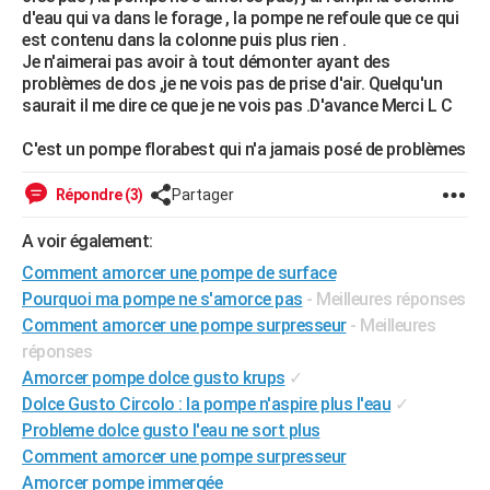
d'eau qui va dans le forage , la pompe ne refoule que ce qui
City break
Voyage de noces
Climat
Destinations
Voyage nature
Forum
+
PHOTO
est contenu dans la colonne puis plus rien .
Je n'aimerai pas avoir à tout démonter ayant des
GUIDES D'ACHAT
problèmes de dos ,je ne vois pas de prise d'air. Quelqu'un
saurait il me dire ce que je ne vois pas .D'avance Merci L C
BONS PLANS
C'est un pompe florabest qui n'a jamais posé de problèmes
CARTE DE VOEUX
Répondre (3)
Partager
Carte Bonne année
Carte Pâques
Carte de Noël
Carte Saint-Valentin
Carte d'anniversaire
DICTIONNAIRE
A voir également:
Biographies
Expressions
Dictionnaire
Citations
Proverbes
PROGRAMME TV
Comment amorcer une pompe de surface
COPAINS D'AVANT
Pourquoi ma pompe ne s'amorce pas
- Meilleures réponses
Comment amorcer une pompe surpresseur
- Meilleures
Se connecter
Collèges
Universités
Service militaire
S'inscrire
Lycées
Primaires
Entreprises
Avis de recherche
AVIS DE DÉCÈS
réponses
Amorcer pompe dolce gusto krups
✓
FORUM
Dolce Gusto Circolo : la pompe n'aspire plus l'eau
✓
Lifestyle
Sport
Television
Cinema
Bricolage
Culture
Auto
Voyage
Probleme dolce gusto l'eau ne sort plus
Comment amorcer une pompe surpresseur
Amorcer pompe immergée