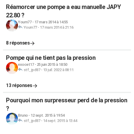
Réamorcer une pompe a eau manuelle JAPY
22.80 ?
Youm77
-
17 mars 2014 à 14:55
Youm77
-
17 mars 2014 à 21:16
8 réponses
Pompe qui ne tient pas la pression
exocet17
-
25 juin 2015 à 18:50
stf_jpd87
-
13 juil. 2022 à 08:11
13 réponses
Pourquoi mon surpresseur perd de la pression
?
Bruno
-
12 sept. 2015 à 19:54
stf_jpd87
-
14 sept. 2015 à 13:44