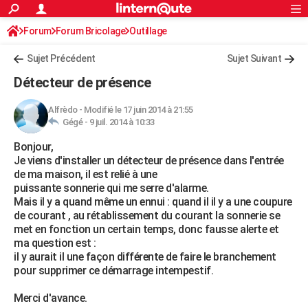
ACTUALITÉS
Forum
Forum Bricolage
Connexion
Outillage
S'inscrire
Rechercher
Société
Education
Villes
Politique
Faits Divers
Monde
+
SPORT
Sujet Précédent
Sujet Suivant
Football
Cyclisme
Forum
Coupe du monde 2026
Tennis
Rugby
CULTURE
Détecteur de présence
TNT
Cinéma
Musique
Programme TV
Streaming
Sorties cinéma
+
FINANCE
Alfrèdo
-
Modifié le 17 juin 2014 à 21:55
Gégé -
9 juil. 2014 à 10:33
Impôts
Immobilier
Banque
Crédit
Retraite
Epargne
Risques naturels par ville
Assurance
AUTO
Bonjour,
Réserver un essai
Berlines
Forum auto
Essais
Citadines
SUV
+
HIGH-TECH
Je viens d'installer un détecteur de présence dans l'entrée
de ma maison, il est relié à une
Meilleur smartphone
Ordinateurs
Guide high-tech
Mobiles
Internet
Jeux vidéo
+
BRICOLAGE
puissante sonnerie qui me serre d'alarme.
Mais il y a quand même un ennui : quand il il y a une coupure
Aménagement intérieur
Cuisine
Jardinage
+
Forum
Extérieur
Salle de bains
Rangement
WEEK-END
de courant , au rétablissement du courant la sonnerie se
met en fonction un certain temps, donc fausse alerte et
Escapades
Expositions
Week-end nature
Guides de France
Patrimoine
Musées
+
LIFESTYLE
ma question est :
il y aurait il une façon différente de faire le branchement
Bien-être
Mode
+
Art de vivre
Loisirs
Modes de vie
SANTE
pour supprimer ce démarrage intempestif.
Guide de la santé
Médicaments
+
Alimentation
Maladies
Sommeil
VOYAGE
Merci d'avance.