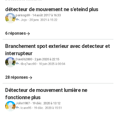
détecteur de mouvement ne s'eteind plus
parissg69
-
14 août 2017 à 16:33
Jojo
-
20 janv. 2021 à 15:22
6 réponses
Branchement spot exterieur avec detecteur et
interrupteur
David62880
-
2 juin 2020 à 22:15
6bq7aez80
-
10 juin 2025 à 00:04
28 réponses
Détecteur de mouvement lumière ne
fonctionne plus
John1987
-
19 déc. 2020 à 13:12
Icare95
-
19 déc. 2020 à 15:51