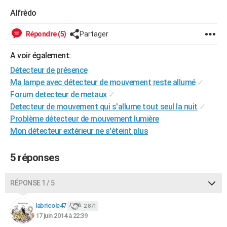
City break
Voyage de noces
Climat
Destinations
Voyage nature
Forum
+
Alfrèdo
PHOTO
GUIDES D'ACHAT
Répondre (5)
Partager
BONS PLANS
A voir également:
Détecteur de présence
CARTE DE VOEUX
Ma lampe avec détecteur de mouvement reste allumé
✓
Carte Bonne année
Carte Pâques
Carte de Noël
Carte Saint-Valentin
Carte d'anniversaire
Forum detecteur de metaux
✓
DICTIONNAIRE
Detecteur de mouvement qui s'allume tout seul la nuit
✓
Biographies
Expressions
Dictionnaire
Citations
Proverbes
PROGRAMME TV
Problème détecteur de mouvement lumière
Mon détecteur extérieur ne s'éteint plus
COPAINS D'AVANT
Se connecter
Collèges
Universités
Service militaire
S'inscrire
Lycées
Primaires
Entreprises
Avis de recherche
5 réponses
AVIS DE DÉCÈS
FORUM
RÉPONSE 1 / 5
Lifestyle
Sport
Television
Cinema
Bricolage
Culture
Auto
Voyage
labricole47
2 871
17 juin 2014 à 22:39