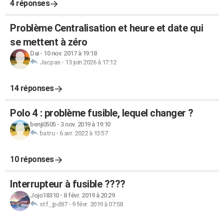
4 réponses
Problème Centralisation et heure et date qui
se mettent à zéro
Dai
-
10 nov. 2017 à 19:18
Jacpas
-
13 juin 2026 à 17:12
14 réponses
Polo 4 : problème fusible, lequel changer ?
benji0505
-
3 nov. 2019 à 19:10
batru
-
6 avr. 2022 à 13:57
10 réponses
Interrupteur à fusible ????
Jojo18310
-
8 févr. 2019 à 20:29
stf_jpd87
-
9 févr. 2019 à 07:58