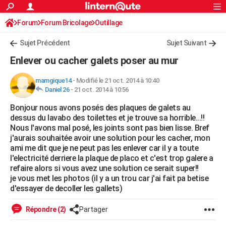
ACTUALITÉS
Forum
Forum Bricolage
Connexion
Outillage
S'inscrire
Rechercher
Société
Education
Villes
Politique
Faits Divers
Monde
+
SPORT
Sujet Précédent
Sujet Suivant
Football
Cyclisme
Forum
Coupe du monde 2026
Tennis
Rugby
CULTURE
Enlever ou cacher galets poser au mur
TNT
Cinéma
Musique
Programme TV
Streaming
Sorties cinéma
+
FINANCE
mamgique14
-
Modifié le 21 oct. 2014 à 10:40
Daniel 26
-
21 oct. 2014 à 10:56
Impôts
Immobilier
Banque
Crédit
Retraite
Epargne
Risques naturels par ville
Assurance
AUTO
Bonjour nous avons posés des plaques de galets au
Réserver un essai
Berlines
Forum auto
Essais
Citadines
SUV
+
HIGH-TECH
dessus du lavabo des toilettes et je trouve sa horrible...!!
Nous l'avons mal posé, les joints sont pas bien lisse. Bref
Meilleur smartphone
Ordinateurs
Guide high-tech
Mobiles
Internet
Jeux vidéo
+
BRICOLAGE
j'aurais souhaitée avoir une solution pour les cacher, mon
ami me dit que je ne peut pas les enlever car il y a toute
Aménagement intérieur
Cuisine
Jardinage
+
Forum
Extérieur
Salle de bains
Rangement
WEEK-END
l'electricité derriere la plaque de placo et c'est trop galere a
refaire alors si vous avez une solution ce serait super!!
Escapades
Expositions
Week-end nature
Guides de France
Patrimoine
Musées
+
LIFESTYLE
je vous met les photos (il y a un trou car j'ai fait pa betise
d'essayer de decoller les gallets)
Bien-être
Mode
+
Art de vivre
Loisirs
Modes de vie
SANTE
Répondre (2)
Partager
Guide de la santé
Médicaments
+
Alimentation
Maladies
Sommeil
VOYAGE