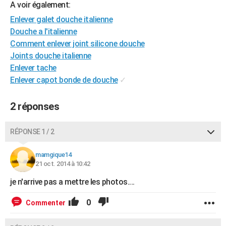
A voir également:
City break
Voyage de noces
Climat
Destinations
Voyage nature
Forum
+
PHOTO
Enlever galet douche italienne
Douche a l'italienne
GUIDES D'ACHAT
Comment enlever joint silicone douche
BONS PLANS
Joints douche italienne
Enlever tache
CARTE DE VOEUX
Enlever capot bonde de douche
✓
Carte Bonne année
Carte Pâques
Carte de Noël
Carte Saint-Valentin
Carte d'anniversaire
DICTIONNAIRE
2 réponses
Biographies
Expressions
Dictionnaire
Citations
Proverbes
PROGRAMME TV
RÉPONSE 1 / 2
COPAINS D'AVANT
Se connecter
Collèges
Universités
Service militaire
S'inscrire
Lycées
Primaires
Entreprises
Avis de recherche
mamgique14
AVIS DE DÉCÈS
21 oct. 2014 à 10:42
FORUM
je n'arrive pas a mettre les photos....
Lifestyle
Sport
Television
Cinema
Bricolage
Culture
Auto
Voyage
0
Commenter