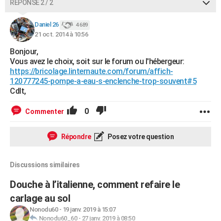
RÉPONSE 2 / 2
Daniel 26
4 689
21 oct. 2014 à 10:56
Bonjour,
Vous avez le choix, soit sur le forum ou l'hébergeur:
https://bricolage.linternaute.com/forum/affich-
120777245-pompe-a-eau-s-enclenche-trop-souvent#5
Cdlt,
0
Commenter
Répondre
Posez votre question
Discussions similaires
Douche à l’italienne, comment refaire le
carlage au sol
Nonodu60
-
19 janv. 2019 à 15:07
Nonodu60_60
-
27 janv. 2019 à 08:50