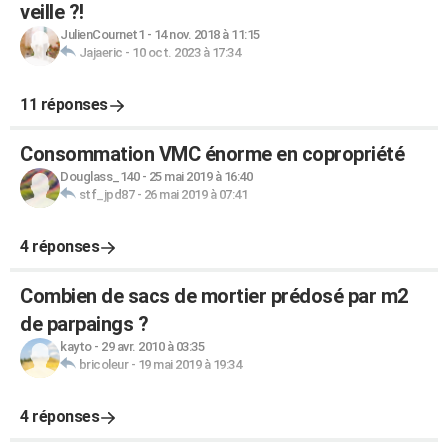
veille ?!
JulienCournet1
-
14 nov. 2018 à 11:15
Jajaeric
-
10 oct. 2023 à 17:34
11 réponses
Consommation VMC énorme en copropriété
Douglass_140
-
25 mai 2019 à 16:40
stf_jpd87
-
26 mai 2019 à 07:41
4 réponses
Combien de sacs de mortier prédosé par m2
de parpaings ?
kayto
-
29 avr. 2010 à 03:35
bricoleur
-
19 mai 2019 à 19:34
4 réponses