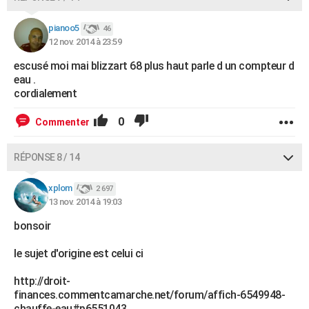
pianoo5
46
12 nov. 2014 à 23:59
escusé moi mai blizzart 68 plus haut parle d un compteur d
eau .
cordialement
0
Commenter
RÉPONSE 8 / 14
xplom
2 697
13 nov. 2014 à 19:03
bonsoir
le sujet d'origine est celui ci
http://droit-
finances.commentcamarche.net/forum/affich-6549948-
chauffe-eau#p6551043