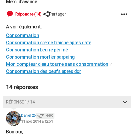
Merci d'avance
City break
Voyage de noces
Climat
Destinations
Voyage nature
Forum
+
PHOTO
Répondre (14)
Partager
GUIDES D'ACHAT
A voir également:
BONS PLANS
Consommation
Consommation creme fraiche apres date
CARTE DE VOEUX
Consommation beurre périmé
Carte Bonne année
Carte Pâques
Carte de Noël
Carte Saint-Valentin
Carte d'anniversaire
DICTIONNAIRE
Consommation mortier parpaing
Mon compteur d'eau tourne sans consommation
✓
Biographies
Expressions
Dictionnaire
Citations
Proverbes
PROGRAMME TV
Consommation des oeufs apres dcr
COPAINS D'AVANT
14 réponses
Se connecter
Collèges
Universités
Service militaire
S'inscrire
Lycées
Primaires
Entreprises
Avis de recherche
AVIS DE DÉCÈS
RÉPONSE 1 / 14
FORUM
Lifestyle
Sport
Television
Cinema
Bricolage
Culture
Auto
Voyage
Daniel 26
4 690
11 nov. 2014 à 12:51
Bonjour,