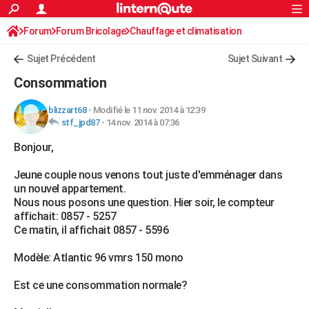
ACTUALITÉS
Forum
Forum Bricolage
Connexion
Chauffage et climatisation
S'inscrire
Rechercher
Société
Education
Villes
Politique
Faits Divers
Monde
+
SPORT
Sujet Précédent
Sujet Suivant
Football
Cyclisme
Forum
Coupe du monde 2026
Tennis
Rugby
CULTURE
Consommation
TNT
Cinéma
Musique
Programme TV
Streaming
Sorties cinéma
+
FINANCE
blizzart68
-
Modifié le 11 nov. 2014 à 12:39
stf_jpd87
-
14 nov. 2014 à 07:36
Impôts
Immobilier
Banque
Crédit
Retraite
Epargne
Risques naturels par ville
Assurance
AUTO
Bonjour,
Réserver un essai
Berlines
Forum auto
Essais
Citadines
SUV
+
HIGH-TECH
Jeune couple nous venons tout juste d'emménager dans
Meilleur smartphone
Ordinateurs
Guide high-tech
Mobiles
Internet
Jeux vidéo
+
BRICOLAGE
un nouvel appartement.
Nous nous posons une question. Hier soir, le compteur
Aménagement intérieur
Cuisine
Jardinage
+
Forum
Extérieur
Salle de bains
Rangement
WEEK-END
affichait: 0857 - 5257
Ce matin, il affichait 0857 - 5596
Escapades
Expositions
Week-end nature
Guides de France
Patrimoine
Musées
+
LIFESTYLE
Modèle: Atlantic 96 vmrs 150 mono
Bien-être
Mode
+
Art de vivre
Loisirs
Modes de vie
SANTE
Est ce une consommation normale?
Guide de la santé
Médicaments
+
Alimentation
Maladies
Sommeil
VOYAGE