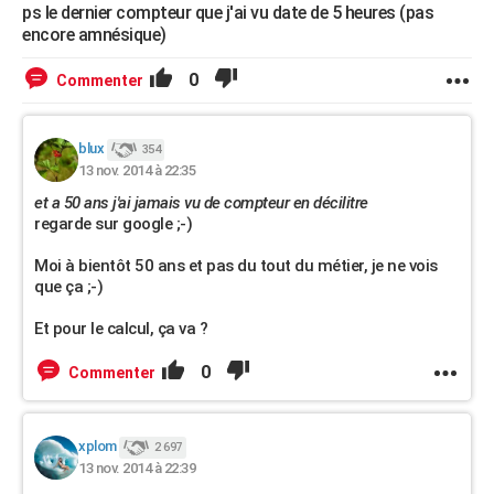
ps le dernier compteur que j'ai vu date de 5 heures (pas
encore amnésique)
0
Commenter
blux
354
13 nov. 2014 à 22:35
et a 50 ans j'ai jamais vu de compteur en décilitre
regarde sur google ;-)
Moi à bientôt 50 ans et pas du tout du métier, je ne vois
que ça ;-)
Et pour le calcul, ça va ?
0
Commenter
xplom
2 697
13 nov. 2014 à 22:39