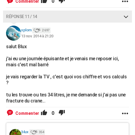
0
Commenter
RÉPONSE 11 / 14
xplom
2 697
13 nov. 2014 à 21:20
salut Blux
j'ai eu une journée épuisante et je venais me reposer ici,
mais c'est mal barré
je vais regarder la TV , c'est quoi vos chiffre et vos calculs
?
tu les trouve ou tes 34 litres, je me demande si j'ai pas une
fracture du crane...
0
Commenter
blux
354