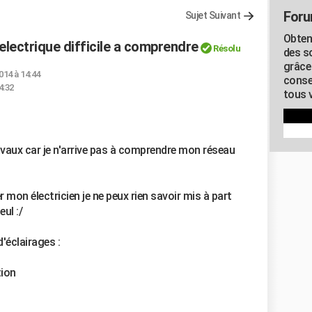
Foru
Sujet Suivant
Obten
 electrique difficile a comprendre
Résolu
des s
grâce
014 à 14:44
conse
4:32
tous v
vaux car je n'arrive pas à comprendre mon réseau
 mon électricien je ne peux rien savoir mis à part
ul :/
d'éclairages :
tion