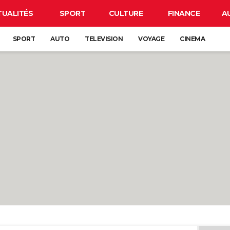
TUALITÉS
SPORT
CULTURE
FINANCE
A
SPORT
AUTO
TELEVISION
VOYAGE
CINEMA