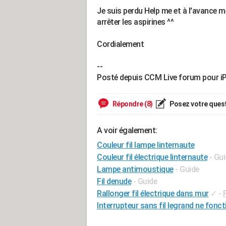
Je suis perdu Help me et à l'avance me
arrêter les aspirines ^^
Cordialement
--
Posté depuis CCM Live forum pour i
Répondre (8)
Posez votre ques
A voir également:
Couleur fil lampe linternaute
Couleur fil électrique linternaute
- Gu
Lampe antimoustique
- Guide
Fil denude
- Guide
Rallonger fil électrique dans mur
✓
-
Interrupteur sans fil legrand ne fonc