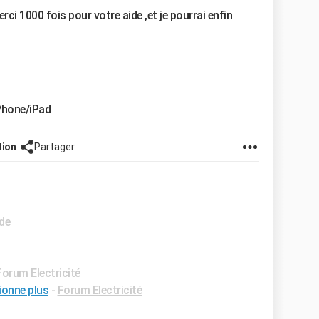
rci 1000 fois pour votre aide ,et je pourrai enfin
Phone/iPad
tion
Partager
ide
Forum Electricité
tionne plus
-
Forum Electricité