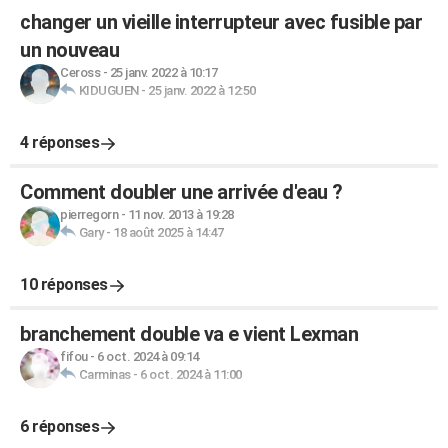
changer un vieille interrupteur avec fusible par
un nouveau
Ceross
-
25 janv. 2022 à 10:17
KIDUGUEN
-
25 janv. 2022 à 12:50
4 réponses
Comment doubler une arrivée d'eau ?
pierregorn
-
11 nov. 2013 à 19:28
Gary
-
18 août 2025 à 14:47
10 réponses
branchement double va e vient Lexman
fifou
-
6 oct. 2024 à 09:14
Carminas
-
6 oct. 2024 à 11:00
6 réponses