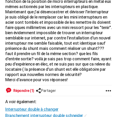
fonction de la position de micro interrupteurs en métal eux
City break
Voyage de noces
Climat
Destinations
Voyage nature
Forum
+
mêmes actionnés par les interrupteurs en plastique.
PHOTO
Maintenant que j'ai désencastrer et dévisser l'interrupteur
je suis obligé de le remplacer car les mini interrupteurs en
GUIDES D'ACHAT
acier sont tombés et impossible de les remettre ils doivent
faire qques millimetres avec un mini ressort pour les "tenir".
BONS PLANS
bien évidemment impossible de trouver un interrupteur
semblable sur internet, par contre l'installation d'un nouvel
CARTE DE VOEUX
interrupteur me semble faisable, tout est identique sauf
Carte Bonne année
Carte Pâques
Carte de Noël
Carte Saint-Valentin
Carte d'anniversaire
présence du shunt mais comment réaliser un shunt???
DICTIONNAIRE
faut il prendre un fil de la même section? que les fils
Biographies
Expressions
Dictionnaire
Citations
Proverbes
d'entrée sortie? voilà je sais pas trop comment faire, ayant
PROGRAMME TV
peu d'expérience en élec, et ne suis pas sur que ca releve du
locataire ( la présence d'un shunt est elle obligatoire par
COPAINS D'AVANT
rapport aux nouvelles normes de sécurité?
Se connecter
Collèges
Universités
Service militaire
S'inscrire
Lycées
Primaires
Entreprises
Avis de recherche
Merci d'avance pour vos réponses!
AVIS DE DÉCÈS
Répondre (1)
Partager
FORUM
Lifestyle
Sport
Television
Cinema
Bricolage
Culture
Auto
Voyage
A voir également:
Interrupteur double à changer
Branchement interrupteur double schneider
✓