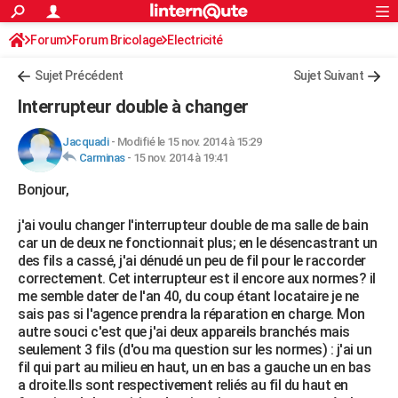
ACTUALITÉS
Forum
Forum Bricolage
Connexion
Electricité
S'inscrire
Rechercher
Société
Education
Villes
Politique
Faits Divers
Monde
+
SPORT
Sujet Précédent
Sujet Suivant
Football
Cyclisme
Forum
Coupe du monde 2026
Tennis
Rugby
CULTURE
Interrupteur double à changer
TNT
Cinéma
Musique
Programme TV
Streaming
Sorties cinéma
+
FINANCE
Jacquadi
-
Modifié le 15 nov. 2014 à 15:29
Carminas
-
15 nov. 2014 à 19:41
Impôts
Immobilier
Banque
Crédit
Retraite
Epargne
Risques naturels par ville
Assurance
AUTO
Bonjour,
Réserver un essai
Berlines
Forum auto
Essais
Citadines
SUV
+
HIGH-TECH
j'ai voulu changer l'interrupteur double de ma salle de bain
Meilleur smartphone
Ordinateurs
Guide high-tech
Mobiles
Internet
Jeux vidéo
+
BRICOLAGE
car un de deux ne fonctionnait plus; en le désencastrant un
des fils a cassé, j'ai dénudé un peu de fil pour le raccorder
Aménagement intérieur
Cuisine
Jardinage
+
Forum
Extérieur
Salle de bains
Rangement
WEEK-END
correctement. Cet interrupteur est il encore aux normes? il
me semble dater de l'an 40, du coup étant locataire je ne
Escapades
Expositions
Week-end nature
Guides de France
Patrimoine
Musées
+
LIFESTYLE
sais pas si l'agence prendra la réparation en charge. Mon
autre souci c'est que j'ai deux appareils branchés mais
Bien-être
Mode
+
Art de vivre
Loisirs
Modes de vie
SANTE
seulement 3 fils (d'ou ma question sur les normes) : j'ai un
fil qui part au milieu en haut, un en bas a gauche un en bas
Guide de la santé
Médicaments
+
Alimentation
Maladies
Sommeil
VOYAGE
a droite.Ils sont respectivement reliés au fil du haut en