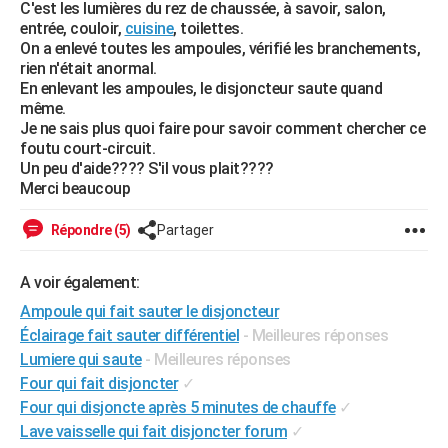
C'est les lumières du rez de chaussée, à savoir, salon,
City break
Voyage de noces
Climat
Destinations
Voyage nature
Forum
+
PHOTO
entrée, couloir,
cuisine
, toilettes.
On a enlevé toutes les ampoules, vérifié les branchements,
GUIDES D'ACHAT
rien n'était anormal.
En enlevant les ampoules, le disjoncteur saute quand
BONS PLANS
même.
Je ne sais plus quoi faire pour savoir comment chercher ce
CARTE DE VOEUX
foutu court-circuit.
Un peu d'aide???? S'il vous plait????
Carte Bonne année
Carte Pâques
Carte de Noël
Carte Saint-Valentin
Carte d'anniversaire
DICTIONNAIRE
Merci beaucoup
Biographies
Expressions
Dictionnaire
Citations
Proverbes
PROGRAMME TV
Répondre (5)
Partager
COPAINS D'AVANT
A voir également:
Se connecter
Collèges
Universités
Service militaire
S'inscrire
Lycées
Primaires
Entreprises
Avis de recherche
AVIS DE DÉCÈS
Ampoule qui fait sauter le disjoncteur
Éclairage fait sauter différentiel
- Meilleures réponses
FORUM
Lumiere qui saute
- Meilleures réponses
Four qui fait disjoncter
✓
Lifestyle
Sport
Television
Cinema
Bricolage
Culture
Auto
Voyage
Four qui disjoncte après 5 minutes de chauffe
✓
Lave vaisselle qui fait disjoncter forum
✓