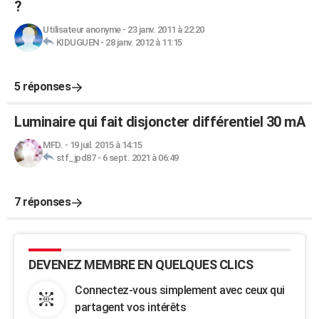
?
Utilisateur anonyme
-
23 janv. 2011 à 22:20
KIDUGUEN
-
28 janv. 2012 à 11:15
5 réponses
Luminaire qui fait disjoncter différentiel 30 mA
MFD.
-
19 juil. 2015 à 14:15
stf_jpd87
-
6 sept. 2021 à 06:49
7 réponses
DEVENEZ MEMBRE EN QUELQUES CLICS
Connectez-vous simplement avec ceux qui
partagent vos intérêts