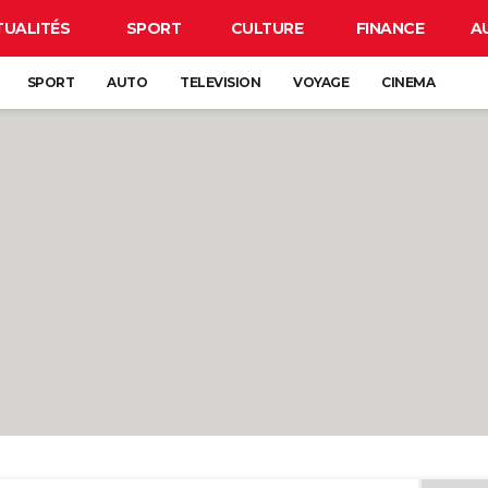
TUALITÉS
SPORT
CULTURE
FINANCE
A
SPORT
AUTO
TELEVISION
VOYAGE
CINEMA