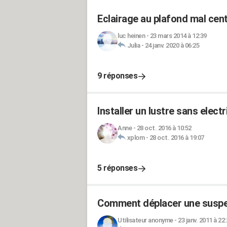
Eclairage au plafond mal cen
luc heinen
-
23 mars 2014 à 12:39
Julia
-
24 janv. 2020 à 06:25
9 réponses
Installer un lustre sans electr
Anne
-
28 oct. 2016 à 10:52
xplom
-
28 oct. 2016 à 19:07
5 réponses
Comment déplacer une suspen
Utilisateur anonyme
-
23 janv. 2011 à 22