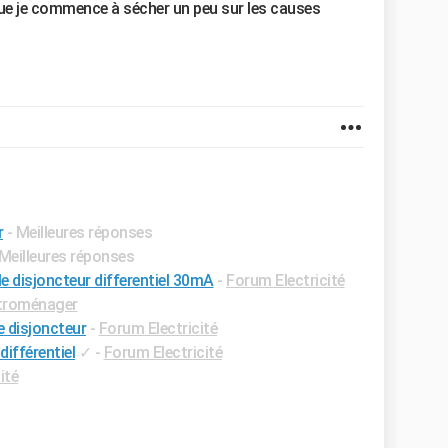
 que je commence à sécher un peu sur les causes
r
- Meilleures réponses
 Meilleures réponses
 le disjoncteur differentiel 30mA
-
Forum Electricité
troménager
le disjoncteur
-
Forum Electricité
différentiel
✓
-
Forum Electricité
ité