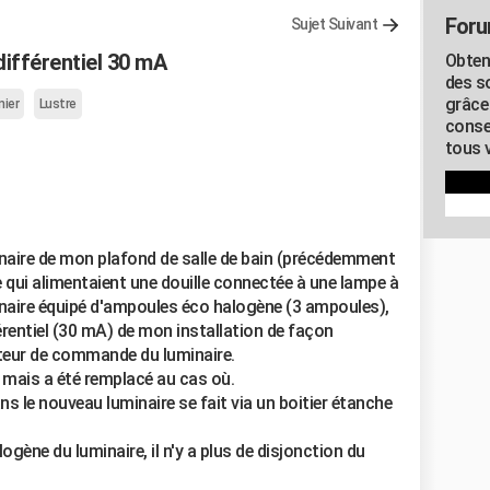
Foru
Sujet Suivant
différentiel 30 mA
Obten
des s
grâce
nier
Lustre
conse
tous v
inaire de mon plafond de salle de bain (précédemment
re qui alimentaient une douille connectée à une lampe à
naire équipé d'ampoules éco halogène (3 ampoules),
érentiel (30 mA) de mon installation de façon
upteur de commande du luminaire.
 mais a été remplacé au cas où.
s le nouveau luminaire se fait via un boitier étanche
ogène du luminaire, il n'y a plus de disjonction du