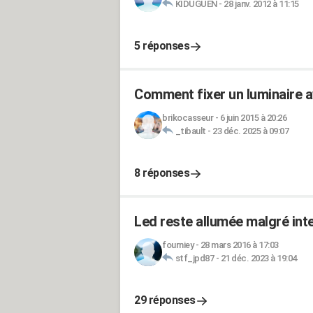
KIDUGUEN
-
28 janv. 2012 à 11:15
5 réponses
Comment fixer un luminaire a
brikocasseur
-
6 juin 2015 à 20:26
_tibault
-
23 déc. 2025 à 09:07
8 réponses
Led reste allumée malgré inte
fourniey
-
28 mars 2016 à 17:03
stf_jpd87
-
21 déc. 2023 à 19:04
29 réponses