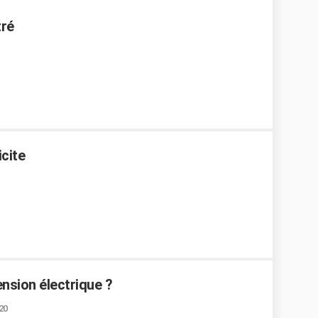
tré
icite
sion électrique ?
:20