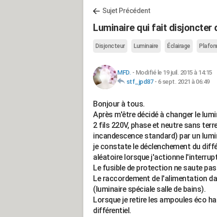
Sujet Précédent
Luminaire qui fait disjoncter 
Disjoncteur
Luminaire
Éclairage
Plafon
MFD.
-
Modifié le 19 juil. 2015 à 14:15
stf_jpd87
-
6 sept. 2021 à 06:49
Bonjour à tous.
Après m'être décidé à changer le lum
2 fils 220V, phase et neutre sans ter
incandescence standard) par un lumi
je constate le déclenchement du diff
aléatoire lorsque j'actionne l'interr
Le fusible de protection ne saute pas
Le raccordement de l'alimentation dan
(luminaire spéciale salle de bains).
Lorsque je retire les ampoules éco hal
différentiel.