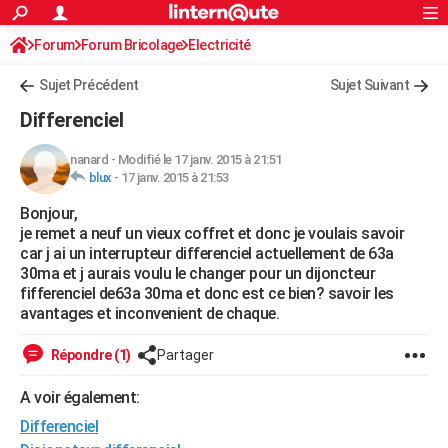
ACTUALITÉS
Forum
Forum Bricolage
Connexion
Electricité
S'inscrire
Rechercher
Société
Education
Villes
Politique
Faits Divers
Monde
+
SPORT
Sujet Précédent
Sujet Suivant
Football
Cyclisme
Forum
Coupe du monde 2026
Tennis
Rugby
CULTURE
Differenciel
TNT
Cinéma
Musique
Programme TV
Streaming
Sorties cinéma
+
FINANCE
nanard
-
Modifié le 17 janv. 2015 à 21:51
blux
-
17 janv. 2015 à 21:53
Impôts
Immobilier
Banque
Crédit
Retraite
Epargne
Risques naturels par ville
Assurance
AUTO
Bonjour,
Réserver un essai
Berlines
Forum auto
Essais
Citadines
SUV
+
HIGH-TECH
je remet a neuf un vieux coffret et donc je voulais savoir
car j ai un interrupteur differenciel actuellement de 63a
Meilleur smartphone
Ordinateurs
Guide high-tech
Mobiles
Internet
Jeux vidéo
+
BRICOLAGE
30ma et j aurais voulu le changer pour un dijoncteur
fifferenciel de63a 30ma et donc est ce bien? savoir les
Aménagement intérieur
Cuisine
Jardinage
+
Forum
Extérieur
Salle de bains
Rangement
WEEK-END
avantages et inconvenient de chaque.
Escapades
Expositions
Week-end nature
Guides de France
Patrimoine
Musées
+
LIFESTYLE
Répondre (1)
Partager
Bien-être
Mode
+
Art de vivre
Loisirs
Modes de vie
SANTE
A voir également:
Differenciel
Guide de la santé
Médicaments
+
Alimentation
Maladies
Sommeil
VOYAGE