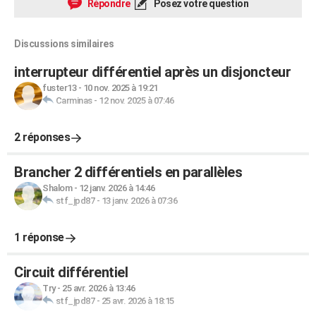
Répondre
Posez votre question
Discussions similaires
interrupteur différentiel après un disjoncteur
fuster13
-
10 nov. 2025 à 19:21
Carminas
-
12 nov. 2025 à 07:46
2 réponses
Brancher 2 différentiels en parallèles
Shalom
-
12 janv. 2026 à 14:46
stf_jpd87
-
13 janv. 2026 à 07:36
1 réponse
Circuit différentiel
Try
-
25 avr. 2026 à 13:46
stf_jpd87
-
25 avr. 2026 à 18:15