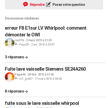
Répondre
Posez votre question
Discussions similaires
erreur F8 E1sur LV Whirlpool: comment
démonter le OWI
root76
-
2 mars 2015 à 21:29
Papy35
-
2 avr. 2015 à 20:07
3 réponses
Fuite lave vaisselle Siemens SE24A260
Pagui44
-
28 févr. 2015 à 01:40
stf_jpd87
-
17 mars 2015 à 08:38
8 réponses
fuite sous le lave vaisselle whirpool