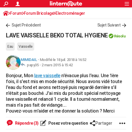
ACTUALITÉS
Forum
Forum Bricolage
Connexion
Electroménager
S'inscrire
Rechercher
Société
Education
Villes
Politique
Faits Divers
Monde
+
SPORT
Sujet Précédent
Sujet Suivant
Football
Cyclisme
Forum
Coupe du monde 2026
Tennis
Rugby
CULTURE
LAVE VAISSELLE BEKO TOTAL HYGIENE
Résolu
TNT
Cinéma
Musique
Programme TV
Streaming
Sorties cinéma
+
FINANCE
Eau
Vaisselle
Impôts
Immobilier
Banque
Crédit
Retraite
Epargne
Risques naturels par ville
Assurance
AUTO
MIMIDAIL
-
Modifié le 18 juil. 2018 à 16:52
papy35 -
2 mars 2015 à 15:42
Réserver un essai
Berlines
Forum auto
Essais
Citadines
SUV
+
HIGH-TECH
Bonjour, Mon
lave vaisselle
n'évacue plus l'eau. Une 1ère
Meilleur smartphone
Ordinateurs
Guide high-tech
Mobiles
Internet
Jeux vidéo
+
BRICOLAGE
fois, il s'est mis en mode sécurité. Nous avons vidé toute
l'eau du fond et avons nettoyé puis regardé derrière s'il
Aménagement intérieur
Cuisine
Jardinage
+
Forum
Extérieur
Salle de bains
Rangement
WEEK-END
n'était pas bouché. J'ai mis du produit spécial nettoyage
lave vaisselle et relancé 1 cycle. Il a tourné normalement,
Escapades
Expositions
Week-end nature
Guides de France
Patrimoine
Musées
+
LIFESTYLE
mais n'a pas fait de vidange....
Pouvez-vous m'aider et me donner la solution ? Merci
Bien-être
Mode
+
Art de vivre
Loisirs
Modes de vie
SANTE
Répondre (3)
Posez votre question
Partager
Guide de la santé
Médicaments
+
Alimentation
Maladies
Sommeil
VOYAGE