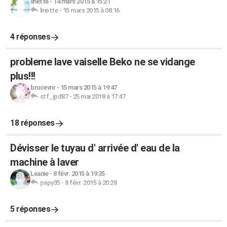
linette
-
14 mars 2015 à 15:21
linette
-
15 mars 2015 à 08:16
4 réponses
probleme lave vaiselle Beko ne se vidange
plus!!!
brucevnr
-
15 mars 2015 à 19:47
stf_jpd87
-
25 mai 2018 à 17:47
18 réponses
Dévisser le tuyau d' arrivée d' eau de la
machine à laver
Leanie
-
8 févr. 2015 à 19:35
papy35
-
8 févr. 2015 à 20:28
5 réponses