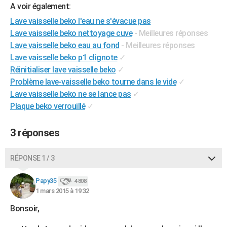
A voir également:
City break
Voyage de noces
Climat
Destinations
Voyage nature
Forum
+
PHOTO
Lave vaisselle beko l'eau ne s'évacue pas
Lave vaisselle beko nettoyage cuve
- Meilleures réponses
GUIDES D'ACHAT
Lave vaisselle beko eau au fond
- Meilleures réponses
BONS PLANS
Lave vaisselle beko p1 clignote
✓
Réinitialiser lave vaisselle beko
✓
CARTE DE VOEUX
Problème lave-vaisselle beko tourne dans le vide
✓
Carte Bonne année
Carte Pâques
Carte de Noël
Carte Saint-Valentin
Carte d'anniversaire
Lave vaisselle beko ne se lance pas
✓
DICTIONNAIRE
Plaque beko verrouillé
✓
Biographies
Expressions
Dictionnaire
Citations
Proverbes
PROGRAMME TV
3 réponses
COPAINS D'AVANT
Se connecter
Collèges
Universités
Service militaire
S'inscrire
Lycées
Primaires
Entreprises
Avis de recherche
AVIS DE DÉCÈS
RÉPONSE 1 / 3
FORUM
Papy35
4 808
1 mars 2015 à 19:32
Lifestyle
Sport
Television
Cinema
Bricolage
Culture
Auto
Voyage
Bonsoir,