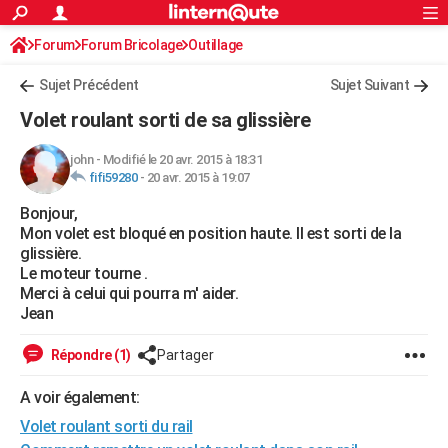
ACTUALITÉS
Forum
Forum Bricolage
Connexion
Outillage
S'inscrire
Rechercher
Société
Education
Villes
Politique
Faits Divers
Monde
+
SPORT
Sujet Précédent
Sujet Suivant
Football
Cyclisme
Forum
Coupe du monde 2026
Tennis
Rugby
CULTURE
Volet roulant sorti de sa glissière
TNT
Cinéma
Musique
Programme TV
Streaming
Sorties cinéma
+
FINANCE
john
-
Modifié le 20 avr. 2015 à 18:31
fifi59280
-
20 avr. 2015 à 19:07
Impôts
Immobilier
Banque
Crédit
Retraite
Epargne
Risques naturels par ville
Assurance
AUTO
Bonjour,
Réserver un essai
Berlines
Forum auto
Essais
Citadines
SUV
+
HIGH-TECH
Mon volet est bloqué en position haute. Il est sorti de la
glissière.
Meilleur smartphone
Ordinateurs
Guide high-tech
Mobiles
Internet
Jeux vidéo
+
BRICOLAGE
Le moteur tourne .
Merci à celui qui pourra m' aider.
Aménagement intérieur
Cuisine
Jardinage
+
Forum
Extérieur
Salle de bains
Rangement
WEEK-END
Jean
Escapades
Expositions
Week-end nature
Guides de France
Patrimoine
Musées
+
LIFESTYLE
Répondre (1)
Partager
Bien-être
Mode
+
Art de vivre
Loisirs
Modes de vie
SANTE
A voir également:
Volet roulant sorti du rail
Guide de la santé
Médicaments
+
Alimentation
Maladies
Sommeil
VOYAGE