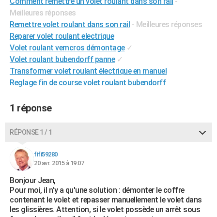
Comment remettre un volet roulant dans son rail
-
City break
Voyage de noces
Climat
Destinations
Voyage nature
Forum
+
PHOTO
Meilleures réponses
Remettre volet roulant dans son rail
- Meilleures réponses
GUIDES D'ACHAT
Reparer volet roulant electrique
Volet roulant vemcros démontage
✓
BONS PLANS
Volet roulant bubendorff panne
✓
CARTE DE VOEUX
Transformer volet roulant électrique en manuel
Reglage fin de course volet roulant bubendorff
Carte Bonne année
Carte Pâques
Carte de Noël
Carte Saint-Valentin
Carte d'anniversaire
DICTIONNAIRE
1 réponse
Biographies
Expressions
Dictionnaire
Citations
Proverbes
PROGRAMME TV
COPAINS D'AVANT
RÉPONSE 1 / 1
Se connecter
Collèges
Universités
Service militaire
S'inscrire
Lycées
Primaires
Entreprises
Avis de recherche
AVIS DE DÉCÈS
fifi59280
20 avr. 2015 à 19:07
FORUM
Bonjour Jean,
Lifestyle
Sport
Television
Cinema
Bricolage
Culture
Auto
Voyage
Pour moi, il n'y a qu'une solution : démonter le coffre
contenant le volet et repasser manuellement le volet dans
les glissières. Attention, si le volet possède un arrêt sous