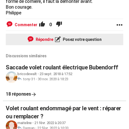
forme de cornière, il faut la démonter avant.
Bon courage.
Philippe
0
Commenter
Répondre
Posez votre question
Discussions similaires
Saccade volet roulant électrique Bubendorff
bricodewalt
-
23 sept. 2018 à 17:52
tony-31
-
30 nov. 2020 à 18:23
18 réponses
Volet roulant endommagé par le vent : réparer
ou remplacer ?
maiteline
-
21 févr. 2022 à 20:37
Dannan
-
22 févr. 2022 à 10:33