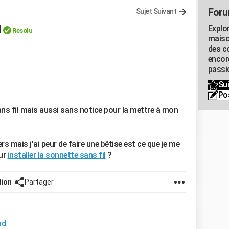
Foru
Sujet Suivant
l
Explo
Résolu
maiso
des co
encor
passio
Sui
Po
ns fil mais aussi sans notice pour la mettre à mon
ers mais j'ai peur de faire une bêtise est ce que je me
our
installer la sonnette sans fil
?
tion
Partager
nd