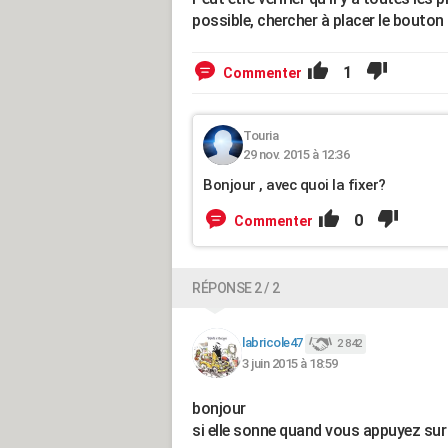
possible, chercher à placer le bouton 
1
Commenter
Touria
29 nov. 2015 à 12:36
Bonjour , avec quoi la fixer?
0
Commenter
RÉPONSE 2 / 2
labricole47
2 842
3 juin 2015 à 18:59
bonjour
si elle sonne quand vous appuyez sur le