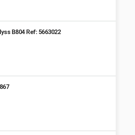
 Blyss B804 Ref: 5663022
2867