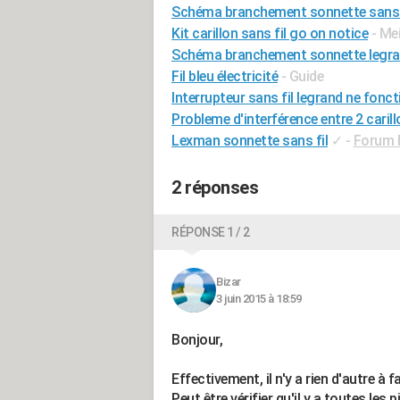
Schéma branchement sonnette sans 
Kit carillon sans fil go on notice
- Me
Schéma branchement sonnette legra
Fil bleu électricité
- Guide
Interrupteur sans fil legrand ne fonc
Probleme d'interférence entre 2 carill
Lexman sonnette sans fil
✓
-
Forum E
2 réponses
RÉPONSE 1 / 2
Bizar
3 juin 2015 à 18:59
Bonjour,
Effectivement, il n'y a rien d'autre à fai
Peut être vérifier qu'il y a toutes le