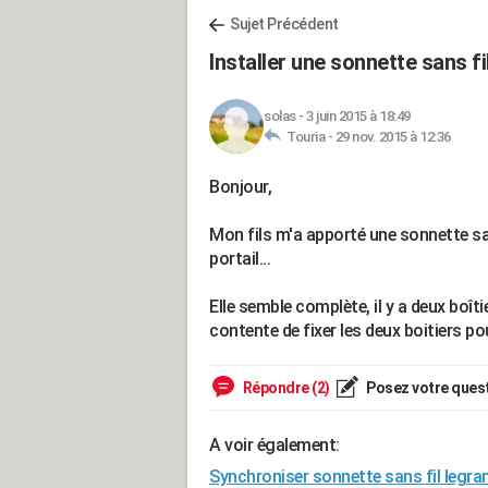
Sujet Précédent
Installer une sonnette sans fi
solas
-
3 juin 2015 à 18:49
Touria -
29 nov. 2015 à 12:36
Bonjour,
Mon fils m'a apporté une sonnette sa
portail...
Elle semble complète, il y a deux boîti
contente de fixer les deux boitiers p
Répondre (2)
Posez votre ques
A voir également:
Synchroniser sonnette sans fil legra