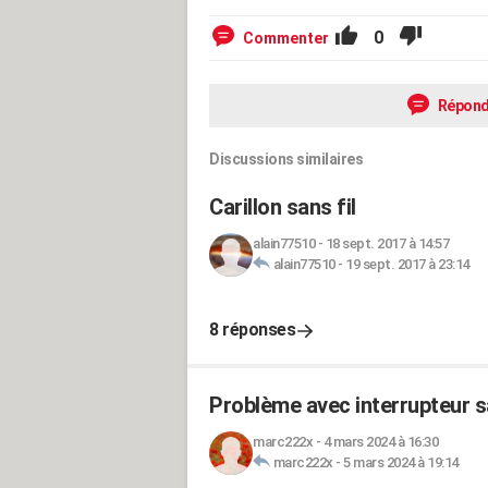
0
Commenter
Répond
Discussions similaires
Carillon sans fil
alain77510
-
18 sept. 2017 à 14:57
alain77510
-
19 sept. 2017 à 23:14
8 réponses
Problème avec interrupteur s
marc222x
-
4 mars 2024 à 16:30
marc222x
-
5 mars 2024 à 19:14