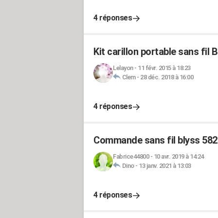
4 réponses
Kit carillon portable sans fil
Lelayon
-
11 févr. 2015 à 18:23
Clem
-
28 déc. 2018 à 16:00
4 réponses
Commande sans fil blyss 58
Fabrice44800
-
10 avr. 2019 à 14:24
Dino
-
13 janv. 2021 à 13:03
4 réponses