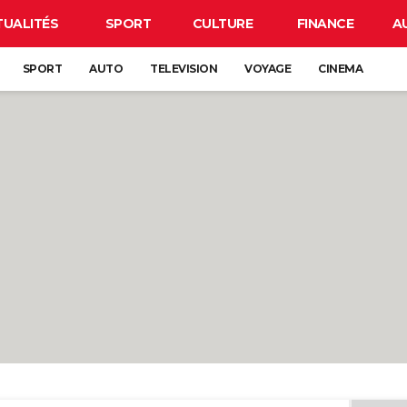
TUALITÉS
SPORT
CULTURE
FINANCE
A
SPORT
AUTO
TELEVISION
VOYAGE
CINEMA