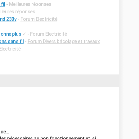
fil
- Meilleures réponses
illeures réponses
nd 230v
-
Forum Electricité
tionne plus
✓
-
Forum Electricité
ons sans fil
-
Forum Divers bricolage et travaux
lectricité
re...
s piles nécessaires au bon fonctionnement et, si