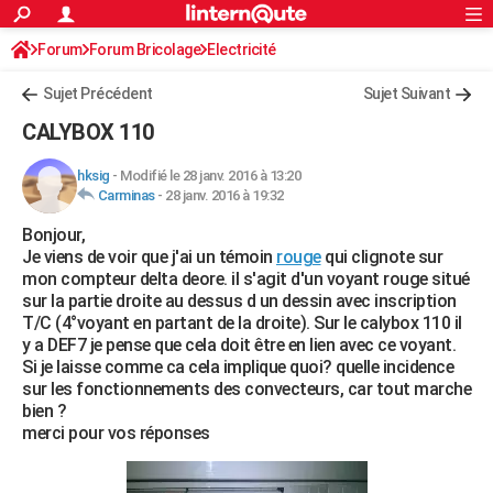
ACTUALITÉS
Forum
Forum Bricolage
Connexion
Electricité
S'inscrire
Rechercher
Société
Education
Villes
Politique
Faits Divers
Monde
+
SPORT
Sujet Précédent
Sujet Suivant
Football
Cyclisme
Forum
Coupe du monde 2026
Tennis
Rugby
CULTURE
CALYBOX 110
TNT
Cinéma
Musique
Programme TV
Streaming
Sorties cinéma
+
FINANCE
hksig
-
Modifié le 28 janv. 2016 à 13:20
Carminas
-
28 janv. 2016 à 19:32
Impôts
Immobilier
Banque
Crédit
Retraite
Epargne
Risques naturels par ville
Assurance
AUTO
Bonjour,
Réserver un essai
Berlines
Forum auto
Essais
Citadines
SUV
+
HIGH-TECH
Je viens de voir que j'ai un témoin
rouge
qui clignote sur
mon compteur delta deore. il s'agit d'un voyant rouge situé
Meilleur smartphone
Ordinateurs
Guide high-tech
Mobiles
Internet
Jeux vidéo
+
BRICOLAGE
sur la partie droite au dessus d un dessin avec inscription
T/C (4°voyant en partant de la droite). Sur le calybox 110 il
Aménagement intérieur
Cuisine
Jardinage
+
Forum
Extérieur
Salle de bains
Rangement
WEEK-END
y a DEF7 je pense que cela doit être en lien avec ce voyant.
Si je laisse comme ca cela implique quoi? quelle incidence
Escapades
Expositions
Week-end nature
Guides de France
Patrimoine
Musées
+
LIFESTYLE
sur les fonctionnements des convecteurs, car tout marche
bien ?
Bien-être
Mode
+
Art de vivre
Loisirs
Modes de vie
SANTE
merci pour vos réponses
Guide de la santé
Médicaments
+
Alimentation
Maladies
Sommeil
VOYAGE