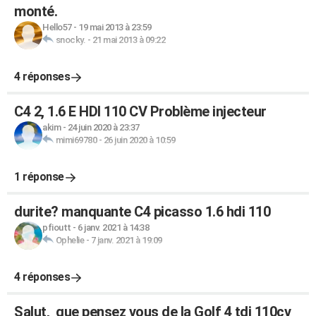
monté.
Hello57
-
19 mai 2013 à 23:59
snocky.
-
21 mai 2013 à 09:22
4 réponses
C4 2, 1.6 E HDI 110 CV Problème injecteur
akim
-
24 juin 2020 à 23:37
mimi69780
-
26 juin 2020 à 10:59
1 réponse
durite? manquante C4 picasso 1.6 hdi 110
pfioutt
-
6 janv. 2021 à 14:38
Ophelie
-
7 janv. 2021 à 19:09
4 réponses
Salut, que pensez vous de la Golf 4 tdi 110cv