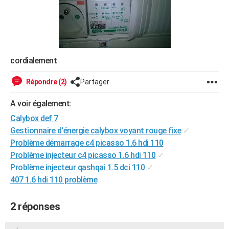
City break
Voyage de noces
Climat
Destinations
Voyage nature
Forum
+
PHOTO
GUIDES D'ACHAT
BONS PLANS
cordialement
CARTE DE VOEUX
Répondre (2)
Partager
Carte Bonne année
Carte Pâques
Carte de Noël
Carte Saint-Valentin
Carte d'anniversaire
DICTIONNAIRE
A voir également:
Biographies
Expressions
Dictionnaire
Citations
Proverbes
PROGRAMME TV
Calybox def 7
Gestionnaire d'énergie calybox voyant rouge fixe
✓
COPAINS D'AVANT
Problème démarrage c4 picasso 1.6 hdi 110
Problème injecteur c4 picasso 1.6 hdi 110
✓
Se connecter
Collèges
Universités
Service militaire
S'inscrire
Lycées
Primaires
Entreprises
Avis de recherche
AVIS DE DÉCÈS
Problème injecteur qashqai 1.5 dci 110
✓
FORUM
407 1.6 hdi 110 problème
Lifestyle
Sport
Television
Cinema
Bricolage
Culture
Auto
Voyage
2 réponses