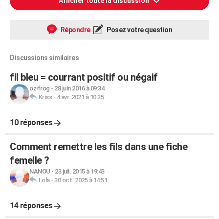
Afficher toute la discussion
Répondre
Posez votre question
Discussions similaires
fil bleu = courrant positif ou négaif
ozifrog
-
28 juin 2016 à 09:34
Kriss
-
4 avr. 2021 à 10:35
10 réponses
Comment remettre les fils dans une fiche
femelle ?
NANOU
-
23 juil. 2015 à 19:43
Lola
-
30 oct. 2025 à 14:51
14 réponses