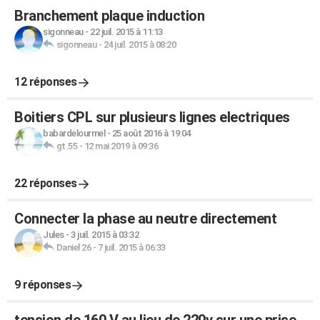
Branchement plaque induction
sigonneau
-
22 juil. 2015 à 11:13
sigonneau
-
24 juil. 2015 à 08:20
12 réponses
Boitiers CPL sur plusieurs lignes electriques
babardelourmel
-
25 août 2016 à 19:04
gt.55
-
12 mai 2019 à 09:36
22 réponses
Connecter la phase au neutre directement
Jules
-
3 juil. 2015 à 03:32
Daniel 26
-
7 juil. 2015 à 06:33
9 réponses