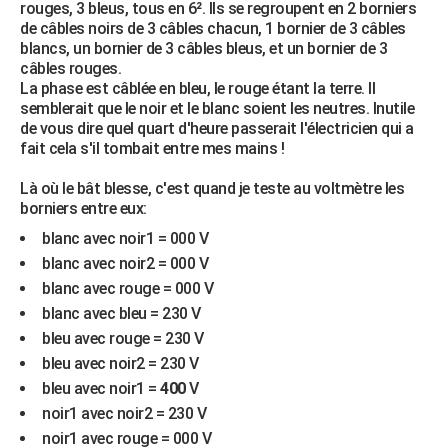
rouges, 3 bleus, tous en 6². Ils se regroupent en 2 borniers
City break
Voyage de noces
Climat
Destinations
Voyage nature
Forum
+
PHOTO
de câbles noirs de 3 câbles chacun, 1 bornier de 3 câbles
blancs, un bornier de 3 câbles bleus, et un bornier de 3
GUIDES D'ACHAT
câbles rouges.
La phase est câblée en bleu, le rouge étant la terre. Il
BONS PLANS
semblerait que le noir et le blanc soient les neutres. Inutile
de vous dire quel quart d'heure passerait l'électricien qui a
CARTE DE VOEUX
fait cela s'il tombait entre mes mains !
Carte Bonne année
Carte Pâques
Carte de Noël
Carte Saint-Valentin
Carte d'anniversaire
DICTIONNAIRE
Là où le bât blesse, c'est quand je teste au voltmètre les
borniers entre eux:
Biographies
Expressions
Dictionnaire
Citations
Proverbes
PROGRAMME TV
blanc avec noir1 = 000 V
blanc avec noir2 = 000 V
COPAINS D'AVANT
blanc avec rouge = 000 V
Se connecter
Collèges
Universités
Service militaire
S'inscrire
Lycées
Primaires
Entreprises
Avis de recherche
AVIS DE DÉCÈS
blanc avec bleu = 230 V
bleu avec rouge = 230 V
FORUM
bleu avec noir2 = 230 V
Lifestyle
Sport
Television
Cinema
Bricolage
Culture
Auto
Voyage
bleu avec noir1 =
400
V
noir1 avec noir2 = 230 V
noir1 avec rouge = 000 V