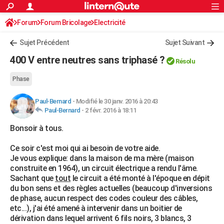
ACTUALITÉS
Forum
Forum Bricolage
Connexion
Electricité
S'inscrire
Rechercher
Société
Education
Villes
Politique
Faits Divers
Monde
+
SPORT
Sujet Précédent
Sujet Suivant
Football
Cyclisme
Forum
Coupe du monde 2026
Tennis
Rugby
CULTURE
400 V entre neutres sans triphasé ?
Résolu
TNT
Cinéma
Musique
Programme TV
Streaming
Sorties cinéma
+
FINANCE
Phase
Impôts
Immobilier
Banque
Crédit
Retraite
Epargne
Risques naturels par ville
Assurance
AUTO
Paul-Bernard
-
Modifié le 30 janv. 2016 à 20:43
Paul-Bernard
-
2 févr. 2016 à 18:11
Réserver un essai
Berlines
Forum auto
Essais
Citadines
SUV
+
HIGH-TECH
Bonsoir à tous.
Meilleur smartphone
Ordinateurs
Guide high-tech
Mobiles
Internet
Jeux vidéo
+
BRICOLAGE
Ce soir c'est moi qui ai besoin de votre aide.
Aménagement intérieur
Cuisine
Jardinage
+
Forum
Extérieur
Salle de bains
Rangement
WEEK-END
Je vous explique: dans la maison de ma mère (maison
construite en 1964), un circuit électrique a rendu l'âme.
Escapades
Expositions
Week-end nature
Guides de France
Patrimoine
Musées
+
LIFESTYLE
Sachant que
tout
le circuit a été monté à l'époque en dépit
du bon sens et des règles actuelles (beaucoup d'inversions
Bien-être
Mode
+
Art de vivre
Loisirs
Modes de vie
SANTE
de phase, aucun respect des codes couleur des câbles,
etc...), j'ai été amené à intervenir dans un boitier de
Guide de la santé
Médicaments
+
Alimentation
Maladies
Sommeil
VOYAGE
dérivation dans lequel arrivent 6 fils noirs, 3 blancs, 3