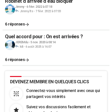
Robinet d arrivée d eau bloquer
Jimmy
-
6 févr. 2022 à 07:18
Jimmy.lts
-
7 févr. 2022 à 07:03
6 réponses
Quel accord pour : On est arrivées ?
JEREMdu
-
5 nov. 2020 à 08:14
kili
-
6 août 2025 à 16:07
6 réponses
DEVENEZ MEMBRE EN QUELQUES CLICS
Connectez-vous simplement avec ceux qui
partagent vos intérêts
Suivez vos discussions facilement et