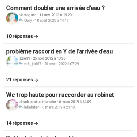
Comment doubler une arrivée d'eau ?
pierregorn
-
11 nov. 2013 à 19:28
Gary
-
18 août 2025 à 14:47
10 réponses
problème raccord en Y de l'arrivée d'eau
izzie31
-
25 nov. 2012 à 10:36
stf_jpd87
-
20 sept. 2022 à 07:29
21 réponses
Wc trop haute pour raccorder au robinet
plmoboerdudimanche
-
6 mars 2019 à 14:09
lekabilien
-
6 mars 2019 à 21:18
14 réponses