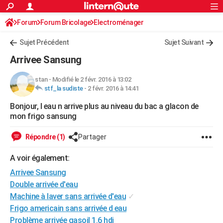
ACTUALITÉS
Forum
Forum Bricolage
Connexion
Electroménager
S'inscrire
Rechercher
Société
Education
Villes
Politique
Faits Divers
Monde
+
SPORT
Sujet Précédent
Sujet Suivant
Football
Cyclisme
Forum
Coupe du monde 2026
Tennis
Rugby
CULTURE
Arrivee Sansung
TNT
Cinéma
Musique
Programme TV
Streaming
Sorties cinéma
+
FINANCE
stan
-
Modifié le 2 févr. 2016 à 13:02
stf_la sudiste
-
2 févr. 2016 à 14:41
Impôts
Immobilier
Banque
Crédit
Retraite
Epargne
Risques naturels par ville
Assurance
AUTO
Bonjour, l eau n arrive plus au niveau du bac a glacon de
Réserver un essai
Berlines
Forum auto
Essais
Citadines
SUV
+
HIGH-TECH
mon frigo sansung
Meilleur smartphone
Ordinateurs
Guide high-tech
Mobiles
Internet
Jeux vidéo
+
BRICOLAGE
Répondre (1)
Partager
Aménagement intérieur
Cuisine
Jardinage
+
Forum
Extérieur
Salle de bains
Rangement
WEEK-END
A voir également:
Escapades
Expositions
Week-end nature
Guides de France
Patrimoine
Musées
+
Arrivee Sansung
LIFESTYLE
Double arrivée d'eau
Bien-être
Mode
+
Art de vivre
Loisirs
Modes de vie
SANTE
Machine à laver sans arrivée d'eau
✓
Frigo americain sans arrivée d eau
Guide de la santé
Médicaments
+
Alimentation
Maladies
Sommeil
VOYAGE
Problème arrivée gasoil 1.6 hdi