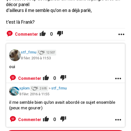
décor pareil
d’ailleurs il me semble qu'on en a déjà parlé,
t'est là Frank?
0
Commenter
stf_frmu
12 507
8 févr. 2016 à 11:53
oui
0
Commenter
xplom
>
stf_frmu
2 695
8 févr. 2016 à 11:55
il me semble bien qu'on avait abordé ce sujet ensemble
(peux me gourer)
0
Commenter