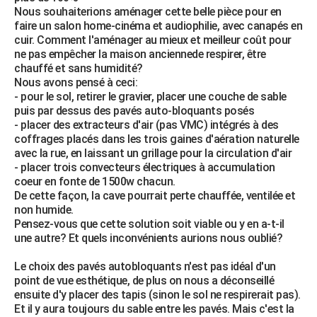
Nous souhaiterions aménager cette belle pièce pour en
City break
Voyage de noces
Climat
Destinations
Voyage nature
Forum
+
PHOTO
faire un salon home-cinéma et audiophilie, avec canapés en
cuir. Comment l'aménager au mieux et meilleur coût pour
GUIDES D'ACHAT
ne pas empêcher la maison anciennede respirer, être
chauffé et sans humidité?
BONS PLANS
Nous avons pensé à ceci:
- pour le sol, retirer le gravier, placer une couche de sable
CARTE DE VOEUX
puis par dessus des pavés auto-bloquants posés
- placer des extracteurs d'air (pas VMC) intégrés à des
Carte Bonne année
Carte Pâques
Carte de Noël
Carte Saint-Valentin
Carte d'anniversaire
DICTIONNAIRE
coffrages placés dans les trois gaines d'aération naturelle
avec la rue, en laissant un grillage pour la circulation d'air
Biographies
Expressions
Dictionnaire
Citations
Proverbes
PROGRAMME TV
- placer trois convecteurs électriques à accumulation
coeur en fonte de 1500w chacun.
COPAINS D'AVANT
De cette façon, la cave pourrait perte chauffée, ventilée et
non humide.
Se connecter
Collèges
Universités
Service militaire
S'inscrire
Lycées
Primaires
Entreprises
Avis de recherche
AVIS DE DÉCÈS
Pensez-vous que cette solution soit viable ou y en a-t-il
une autre? Et quels inconvénients aurions nous oublié?
FORUM
Le choix des pavés autobloquants n'est pas idéal d'un
Lifestyle
Sport
Television
Cinema
Bricolage
Culture
Auto
Voyage
point de vue esthétique, de plus on nous a déconseillé
ensuite d'y placer des tapis (sinon le sol ne respirerait pas).
Et il y aura toujours du sable entre les pavés. Mais c'est la