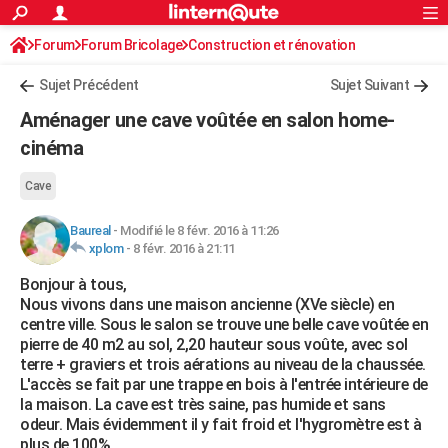
ACTUALITÉS
Forum
Forum Bricolage
Connexion
Construction et rénovation
S'inscrire
Rechercher
Société
Education
Villes
Politique
Faits Divers
Monde
+
SPORT
Sujet Précédent
Sujet Suivant
Football
Cyclisme
Forum
Coupe du monde 2026
Tennis
Rugby
CULTURE
Aménager une cave voûtée en salon home-
TNT
Cinéma
Musique
Programme TV
Streaming
Sorties cinéma
+
cinéma
FINANCE
Impôts
Immobilier
Banque
Crédit
Retraite
Epargne
Risques naturels par ville
Assurance
AUTO
Cave
Réserver un essai
Berlines
Forum auto
Essais
Citadines
SUV
+
HIGH-TECH
Baureal
-
Modifié le 8 févr. 2016 à 11:26
xplom
-
8 févr. 2016 à 21:11
Meilleur smartphone
Ordinateurs
Guide high-tech
Mobiles
Internet
Jeux vidéo
+
BRICOLAGE
Bonjour à tous,
Nous vivons dans une maison ancienne (XVe siècle) en
Aménagement intérieur
Cuisine
Jardinage
+
Forum
Extérieur
Salle de bains
Rangement
WEEK-END
centre ville. Sous le salon se trouve une belle cave voûtée en
pierre de 40 m2 au sol, 2,20 hauteur sous voûte, avec sol
Escapades
Expositions
Week-end nature
Guides de France
Patrimoine
Musées
+
LIFESTYLE
terre + graviers et trois aérations au niveau de la chaussée.
L'accès se fait par une trappe en bois à l'entrée intérieure de
Bien-être
Mode
+
Art de vivre
Loisirs
Modes de vie
SANTE
la maison. La cave est très saine, pas humide et sans
odeur. Mais évidemment il y fait froid et l'hygromètre est à
Guide de la santé
Médicaments
+
Alimentation
Maladies
Sommeil
VOYAGE
plus de 100%