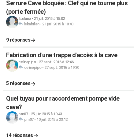
Serrure Cave bloquée : Clef qui ne tourne plus
(porte fermée)
faelune
-
21 juil. 2015 à 15:02
lekabilien
-
21 juil. 2015 à 18:40
9 réponses
Fabrication d'une trappe d'accès à la cave
celinepipo
-
27 sept. 2016 à 12:46
celinepipo
-
27 sept. 2016 à 19:30
5 réponses
Quel tuyau pour raccordement pompe vide
cave?
pm07
-
25 juin 2015 à 10:43
pm07
-
10 juil. 2015 à 23:12
14 réponses