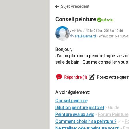
Sujet Précédent
Conseil peinture
Résolu
vivi
-
Modifié le 9 févr. 2016 à 10:46
Paul-Bernard
-
9 févr. 2016 à 10:54
Bonjour,
J'ai un plafond a peindre laqué. Je vo
salle de bain . Que me conseiller vous
Répondre (1)
Posez votre ques
A voir également:
Conseil peinture
Dilution peinture pistolet
- Guide
Peinture evalux avis
-
Forum Peinture
Comment choisir sa peinture ?
✓
-
Fo
Neutraliser odeur peinture pourri
-
Fo