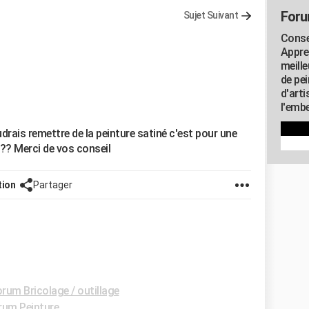
Foru
Sujet Suivant
Consei
Appre
meill
de pe
d'art
l'embe
udrais remettre de la peinture satiné c'est pour une
 ?? Merci de vos conseil
tion
Partager
rum Bricolage / outillage
rum Peinture