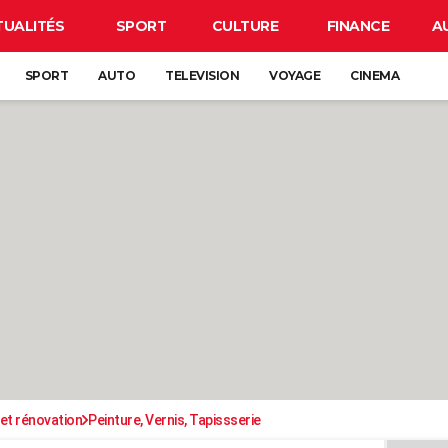
TUALITÉS
SPORT
CULTURE
FINANCE
A
SPORT
AUTO
TELEVISION
VOYAGE
CINEMA
et rénovation
Peinture, Vernis, Tapissserie