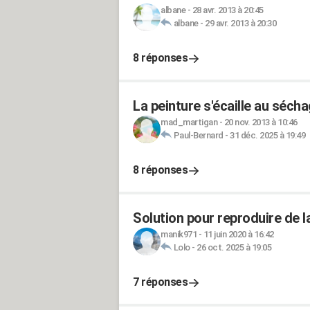
albane
-
28 avr. 2013 à 20:45
albane
-
29 avr. 2013 à 20:30
8 réponses
La peinture s'écaille au sécha
mad_martigan
-
20 nov. 2013 à 10:46
Paul-Bernard
-
31 déc. 2025 à 19:49
8 réponses
Solution pour reproduire de l
manik971
-
11 juin 2020 à 16:42
Lolo
-
26 oct. 2025 à 19:05
7 réponses