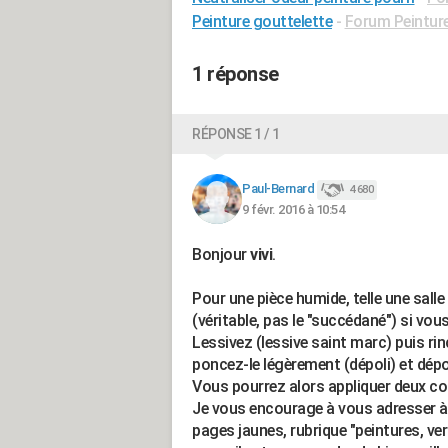
Peinture gouttelette
-
Forum Peintur
1 réponse
RÉPONSE 1 / 1
Paul-Bernard
4 680
9 févr. 2016 à 10:54
Bonjour
vivi
.
Pour une pièce humide, telle une salle 
(véritable, pas le "succédané") si vou
Lessivez (lessive saint marc) puis rinc
poncez-le légèrement (dépoli) et dé
Vous pourrez alors appliquer deux co
Je vous encourage à vous adresser 
pages jaunes, rubrique "peintures, ver