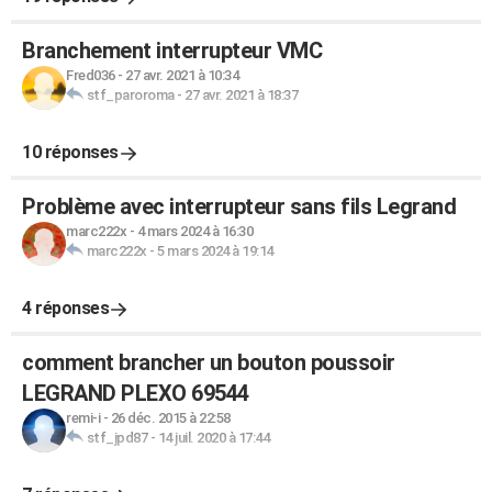
Branchement interrupteur VMC
Fred036
-
27 avr. 2021 à 10:34
stf_paroroma
-
27 avr. 2021 à 18:37
10 réponses
Problème avec interrupteur sans fils Legrand
marc222x
-
4 mars 2024 à 16:30
marc222x
-
5 mars 2024 à 19:14
4 réponses
comment brancher un bouton poussoir
LEGRAND PLEXO 69544
remi-i
-
26 déc. 2015 à 22:58
stf_jpd87
-
14 juil. 2020 à 17:44