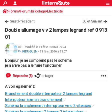
ACTUALITÉS
Forum
Forum Bricolage
Connexion
Electricité
S'inscrire
Rechercher
Société
Education
Villes
Politique
Faits Divers
Monde
+
SPORT
Sujet Précédent
Sujet Suivant
Football
Cyclisme
Forum
Coupe du monde 2026
Tennis
Rugby
CULTURE
Double allumage v v 2 lampes legrand ref 0 913
TNT
Cinéma
Musique
Programme TV
Streaming
Sorties cinéma
+
01
FINANCE
Impôts
Immobilier
Banque
Crédit
Retraite
Epargne
Risques naturels par ville
Assurance
AUTO
kiki
-
Modifié le 11 févr. 2016 à 09:24
KIDUGUEN
-
11 févr. 2016 à 11:07
Réserver un essai
Berlines
Forum auto
Essais
Citadines
SUV
+
HIGH-TECH
Bonjour, je ne comprend pas le schema
je n'arive pas a le faire fonctioner
Meilleur smartphone
Ordinateurs
Guide high-tech
Mobiles
Internet
Jeux vidéo
+
BRICOLAGE
Répondre (5)
Partager
Aménagement intérieur
Cuisine
Jardinage
+
Forum
Extérieur
Salle de bains
Rangement
WEEK-END
A voir également:
Escapades
Expositions
Week-end nature
Guides de France
Patrimoine
Musées
+
LIFESTYLE
Branchement double interrupteur 2 lampes legrand
Bien-être
Mode
+
Art de vivre
Loisirs
Modes de vie
SANTE
Interrupteur lexman branchement
✓
Schéma branchement interrupteur vmc 2 vitesses
✓
Guide de la santé
Médicaments
+
Alimentation
Maladies
Sommeil
VOYAGE
Schéma branchement 2 lampes 2 interrupteur
✓