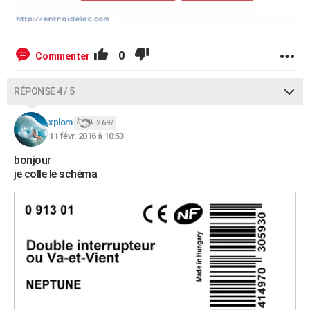
0
Commenter
RÉPONSE 4 / 5
xplom
2 697
11 févr. 2016 à 10:53
bonjour
je colle le schéma