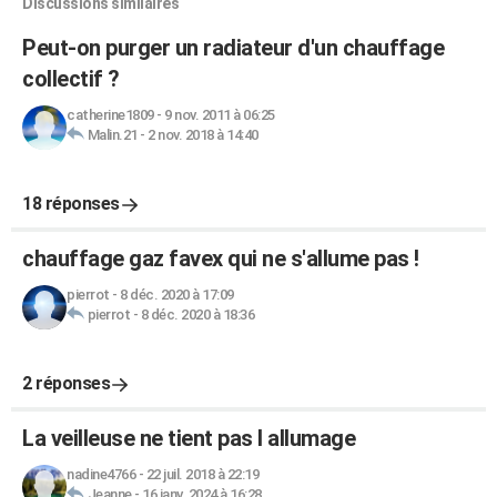
Discussions similaires
Peut-on purger un radiateur d'un chauffage
collectif ?
catherine1809
-
9 nov. 2011 à 06:25
Malin.21
-
2 nov. 2018 à 14:40
18 réponses
chauffage gaz favex qui ne s'allume pas !
pierrot
-
8 déc. 2020 à 17:09
pierrot
-
8 déc. 2020 à 18:36
2 réponses
La veilleuse ne tient pas l allumage
nadine4766
-
22 juil. 2018 à 22:19
Jeanne
-
16 janv. 2024 à 16:28