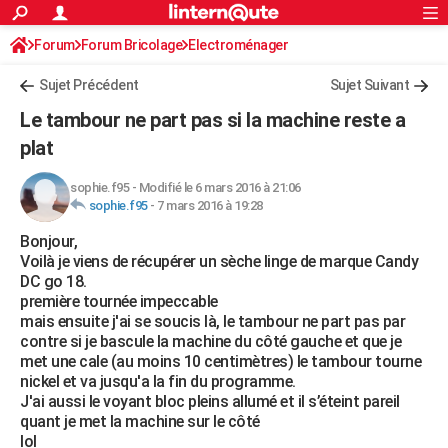
ACTUALITÉS
Forum
Forum Bricolage
Connexion
Electroménager
S'inscrire
Rechercher
Société
Education
Villes
Politique
Faits Divers
Monde
+
SPORT
Sujet Précédent
Sujet Suivant
Football
Cyclisme
Forum
Coupe du monde 2026
Tennis
Rugby
CULTURE
Le tambour ne part pas si la machine reste a
TNT
Cinéma
Musique
Programme TV
Streaming
Sorties cinéma
+
plat
FINANCE
Impôts
Immobilier
Banque
Crédit
Retraite
Epargne
Risques naturels par ville
Assurance
AUTO
sophie.f95
-
Modifié le 6 mars 2016 à 21:06
sophie.f95
-
7 mars 2016 à 19:28
Réserver un essai
Berlines
Forum auto
Essais
Citadines
SUV
+
HIGH-TECH
Bonjour,
Voilà je viens de récupérer un sèche linge de marque Candy
Meilleur smartphone
Ordinateurs
Guide high-tech
Mobiles
Internet
Jeux vidéo
+
BRICOLAGE
DC go 18.
première tournée impeccable
Aménagement intérieur
Cuisine
Jardinage
+
Forum
Extérieur
Salle de bains
Rangement
WEEK-END
mais ensuite j'ai se soucis là, le tambour ne part pas par
contre si je bascule la machine du côté gauche et que je
Escapades
Expositions
Week-end nature
Guides de France
Patrimoine
Musées
+
LIFESTYLE
met une cale (au moins 10 centimètres) le tambour tourne
nickel et va jusqu'a la fin du programme.
Bien-être
Mode
+
Art de vivre
Loisirs
Modes de vie
SANTE
J'ai aussi le voyant bloc pleins allumé et il s’éteint pareil
quant je met la machine sur le côté
Guide de la santé
Médicaments
+
Alimentation
Maladies
Sommeil
VOYAGE
lol