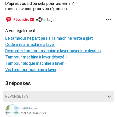
D'après vous d’où celà pourrais venir ?
City break
Voyage de noces
Climat
Destinations
Voyage nature
Forum
+
PHOTO
merci d'avance pour vos réponses
GUIDES D'ACHAT
Répondre (3)
Partager
BONS PLANS
A voir également:
CARTE DE VOEUX
Le tambour ne part pas si la machine reste a plat
Code erreur machine à laver
Carte Bonne année
Carte Pâques
Carte de Noël
Carte Saint-Valentin
Carte d'anniversaire
DICTIONNAIRE
Démonter tambour machine à laver ouverture dessus
Tambour machine à laver désaxé
✓
Biographies
Expressions
Dictionnaire
Citations
Proverbes
PROGRAMME TV
Tambour bloqué machine à laver
✓
Vis tambour machine à laver
✓
COPAINS D'AVANT
Se connecter
Collèges
Universités
Service militaire
S'inscrire
Lycées
Primaires
Entreprises
Avis de recherche
AVIS DE DÉCÈS
3 réponses
FORUM
RÉPONSE 1 / 3
Lifestyle
Sport
Television
Cinema
Bricolage
Culture
Auto
Voyage
Profil bloqué
6 mars 2016 à 22:21