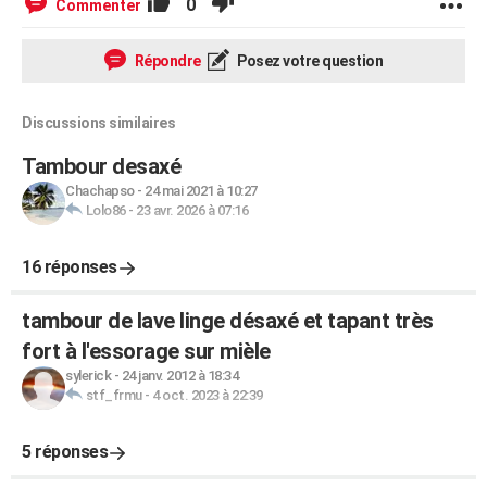
0
Commenter
Répondre
Posez votre question
Discussions similaires
Tambour desaxé
Chachapso
-
24 mai 2021 à 10:27
Lolo86
-
23 avr. 2026 à 07:16
16 réponses
tambour de lave linge désaxé et tapant très
fort à l'essorage sur mièle
sylerick
-
24 janv. 2012 à 18:34
stf_frmu
-
4 oct. 2023 à 22:39
5 réponses