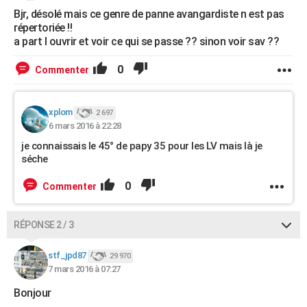
Bjr, désolé mais ce genre de panne avangardiste n est pas
répertoriée !!
a part l ouvrir et voir ce qui se passe ?? sinon voir sav ??
0
Commenter
xplom
2 697
6 mars 2016 à 22:28
je connaissais le 45° de papy 35 pour les LV mais là je
séche
0
Commenter
RÉPONSE 2 / 3
stf_jpd87
29 970
7 mars 2016 à 07:27
Bonjour