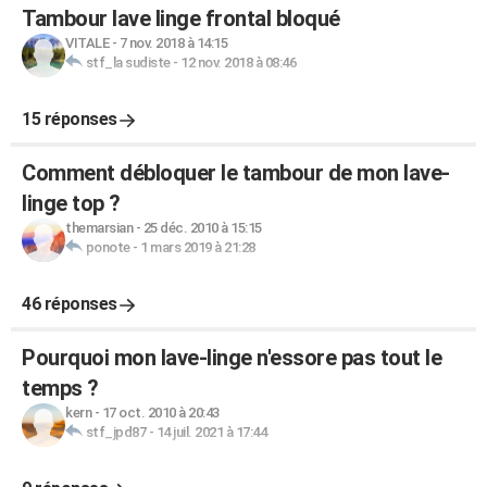
Tambour lave linge frontal bloqué
VITALE
-
7 nov. 2018 à 14:15
stf_la sudiste
-
12 nov. 2018 à 08:46
15 réponses
Comment débloquer le tambour de mon lave-
linge top ?
themarsian
-
25 déc. 2010 à 15:15
ponote
-
1 mars 2019 à 21:28
46 réponses
Pourquoi mon lave-linge n'essore pas tout le
temps ?
kern
-
17 oct. 2010 à 20:43
stf_jpd87
-
14 juil. 2021 à 17:44