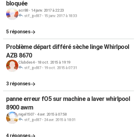
bloquée
acr88
-
14 janv. 2017 à 22:23
stf_jpd87
-
15 janv. 2017 à 18:33
5 réponses
Problème départ différé sèche linge Whirlpool
AZB 8670
Clubdes4
-
18 oct. 2015 à 19:19
stf_jpd87
-
19 oct. 2015 à 07:31
3 réponses
panne erreur fO5 sur machine a laver whirlpool
8900 awm
nigel1507
-
4 avr. 2015 à 07:58
stf_jpd87
-
24 avr. 2015 à 18:01
4 réponses