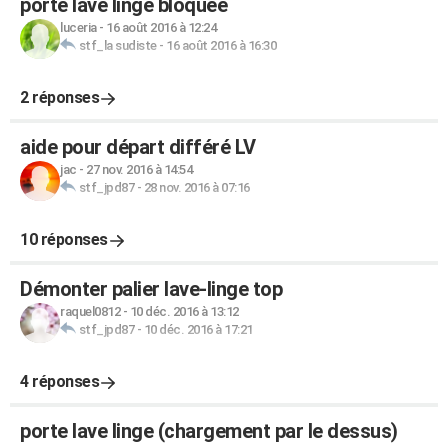
porte lave linge bloquée
luceria
-
16 août 2016 à 12:24
stf_la sudiste
-
16 août 2016 à 16:30
2 réponses
aide pour départ différé LV
jac
-
27 nov. 2016 à 14:54
stf_jpd87
-
28 nov. 2016 à 07:16
10 réponses
Démonter palier lave-linge top
raquel0812
-
10 déc. 2016 à 13:12
stf_jpd87
-
10 déc. 2016 à 17:21
4 réponses
porte lave linge (chargement par le dessus)