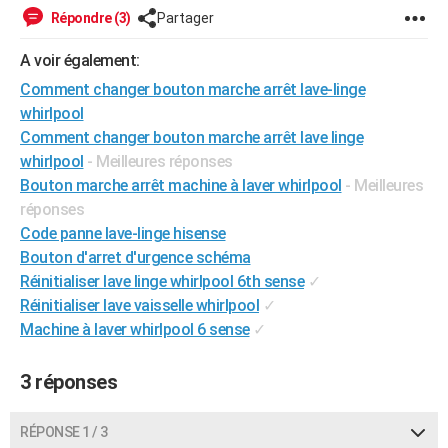
Répondre (3)
Partager
City break
Voyage de noces
Climat
Destinations
Voyage nature
Forum
+
PHOTO
A voir également:
GUIDES D'ACHAT
Comment changer bouton marche arrêt lave-linge
BONS PLANS
whirlpool
Comment changer bouton marche arrêt lave linge
CARTE DE VOEUX
whirlpool
- Meilleures réponses
Carte Bonne année
Carte Pâques
Carte de Noël
Carte Saint-Valentin
Carte d'anniversaire
Bouton marche arrêt machine à laver whirlpool
- Meilleures
DICTIONNAIRE
réponses
Biographies
Expressions
Dictionnaire
Citations
Proverbes
PROGRAMME TV
Code panne lave-linge hisense
Bouton d'arret d'urgence schéma
COPAINS D'AVANT
Réinitialiser lave linge whirlpool 6th sense
✓
Se connecter
Collèges
Universités
Service militaire
S'inscrire
Lycées
Primaires
Entreprises
Avis de recherche
Réinitialiser lave vaisselle whirlpool
✓
AVIS DE DÉCÈS
Machine à laver whirlpool 6 sense
✓
FORUM
3 réponses
Lifestyle
Sport
Television
Cinema
Bricolage
Culture
Auto
Voyage
RÉPONSE 1 / 3