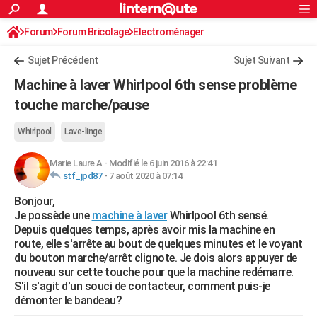
ACTUALITÉS
Forum
Forum Bricolage
Connexion
Electroménager
S'inscrire
Rechercher
Société
Education
Villes
Politique
Faits Divers
Monde
+
SPORT
Sujet Précédent
Sujet Suivant
Football
Cyclisme
Forum
Coupe du monde 2026
Tennis
Rugby
CULTURE
Machine à laver Whirlpool 6th sense problème
TNT
Cinéma
Musique
Programme TV
Streaming
Sorties cinéma
+
touche marche/pause
FINANCE
Impôts
Immobilier
Banque
Crédit
Retraite
Epargne
Risques naturels par ville
Assurance
AUTO
Whirlpool
Lave-linge
Réserver un essai
Berlines
Forum auto
Essais
Citadines
SUV
+
HIGH-TECH
Marie Laure A
-
Modifié le 6 juin 2016 à 22:41
stf_jpd87
-
7 août 2020 à 07:14
Meilleur smartphone
Ordinateurs
Guide high-tech
Mobiles
Internet
Jeux vidéo
+
BRICOLAGE
Bonjour,
Je possède une
machine à laver
Whirlpool 6th sensé.
Aménagement intérieur
Cuisine
Jardinage
+
Forum
Extérieur
Salle de bains
Rangement
WEEK-END
Depuis quelques temps, après avoir mis la machine en
route, elle s'arrête au bout de quelques minutes et le voyant
Escapades
Expositions
Week-end nature
Guides de France
Patrimoine
Musées
+
LIFESTYLE
du bouton marche/arrêt clignote. Je dois alors appuyer de
nouveau sur cette touche pour que la machine redémarre.
Bien-être
Mode
+
Art de vivre
Loisirs
Modes de vie
SANTE
S'il s'agit d'un souci de contacteur, comment puis-je
démonter le bandeau?
Guide de la santé
Médicaments
+
Alimentation
Maladies
Sommeil
VOYAGE