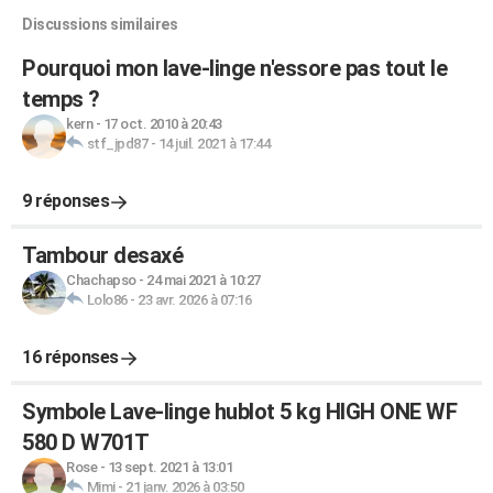
Discussions similaires
Pourquoi mon lave-linge n'essore pas tout le
temps ?
kern
-
17 oct. 2010 à 20:43
stf_jpd87
-
14 juil. 2021 à 17:44
9 réponses
Tambour desaxé
Chachapso
-
24 mai 2021 à 10:27
Lolo86
-
23 avr. 2026 à 07:16
16 réponses
Symbole Lave-linge hublot 5 kg HIGH ONE WF
580 D W701T
Rose
-
13 sept. 2021 à 13:01
Mimi
-
21 janv. 2026 à 03:50