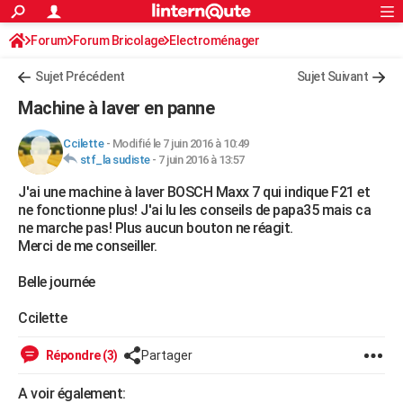
ACTUALITÉS
Forum
Forum Bricolage
Connexion
Electroménager
S'inscrire
Rechercher
Société
Education
Villes
Politique
Faits Divers
Monde
+
SPORT
Sujet Précédent
Sujet Suivant
Football
Cyclisme
Forum
Coupe du monde 2026
Tennis
Rugby
CULTURE
Machine à laver en panne
TNT
Cinéma
Musique
Programme TV
Streaming
Sorties cinéma
+
FINANCE
Ccilette
-
Modifié le 7 juin 2016 à 10:49
stf_la sudiste
-
7 juin 2016 à 13:57
Impôts
Immobilier
Banque
Crédit
Retraite
Epargne
Risques naturels par ville
Assurance
AUTO
J'ai une machine à laver BOSCH Maxx 7 qui indique F21 et
Réserver un essai
Berlines
Forum auto
Essais
Citadines
SUV
+
HIGH-TECH
ne fonctionne plus! J'ai lu les conseils de papa35 mais ca
ne marche pas! Plus aucun bouton ne réagit.
Meilleur smartphone
Ordinateurs
Guide high-tech
Mobiles
Internet
Jeux vidéo
+
BRICOLAGE
Merci de me conseiller.
Aménagement intérieur
Cuisine
Jardinage
+
Forum
Extérieur
Salle de bains
Rangement
WEEK-END
Belle journée
Escapades
Expositions
Week-end nature
Guides de France
Patrimoine
Musées
+
LIFESTYLE
Ccilette
Bien-être
Mode
+
Art de vivre
Loisirs
Modes de vie
SANTE
Répondre (3)
Partager
Guide de la santé
Médicaments
+
Alimentation
Maladies
Sommeil
VOYAGE
A voir également: