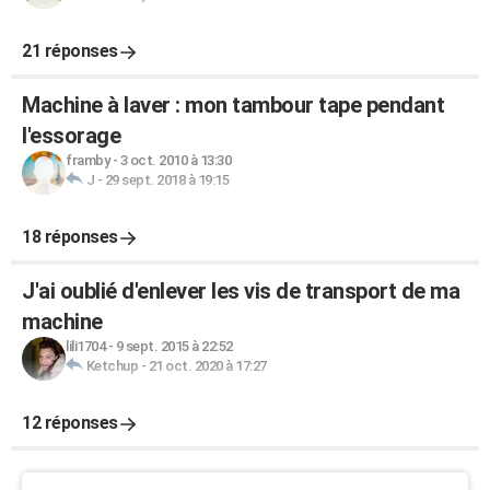
21 réponses
Machine à laver : mon tambour tape pendant
l'essorage
framby
-
3 oct. 2010 à 13:30
J
-
29 sept. 2018 à 19:15
18 réponses
J'ai oublié d'enlever les vis de transport de ma
machine
lili1704
-
9 sept. 2015 à 22:52
Ketchup
-
21 oct. 2020 à 17:27
12 réponses