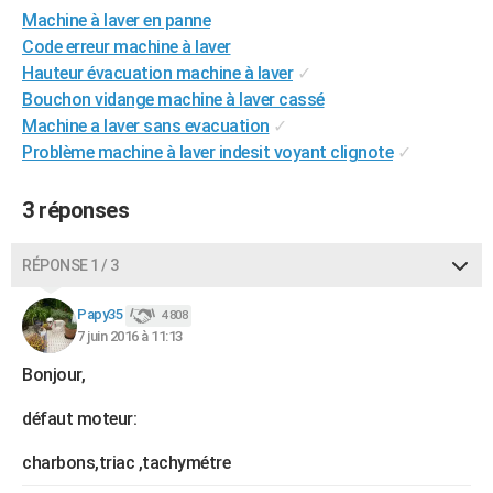
Machine à laver en panne
City break
Voyage de noces
Climat
Destinations
Voyage nature
Forum
+
PHOTO
Code erreur machine à laver
GUIDES D'ACHAT
Hauteur évacuation machine à laver
✓
Bouchon vidange machine à laver cassé
BONS PLANS
Machine a laver sans evacuation
✓
Problème machine à laver indesit voyant clignote
✓
CARTE DE VOEUX
Carte Bonne année
Carte Pâques
Carte de Noël
Carte Saint-Valentin
Carte d'anniversaire
DICTIONNAIRE
3 réponses
Biographies
Expressions
Dictionnaire
Citations
Proverbes
PROGRAMME TV
RÉPONSE 1 / 3
COPAINS D'AVANT
Papy35
4 808
Se connecter
Collèges
Universités
Service militaire
S'inscrire
Lycées
Primaires
Entreprises
Avis de recherche
7 juin 2016 à 11:13
AVIS DE DÉCÈS
Bonjour,
FORUM
défaut moteur:
Lifestyle
Sport
Television
Cinema
Bricolage
Culture
Auto
Voyage
charbons,triac ,tachymétre