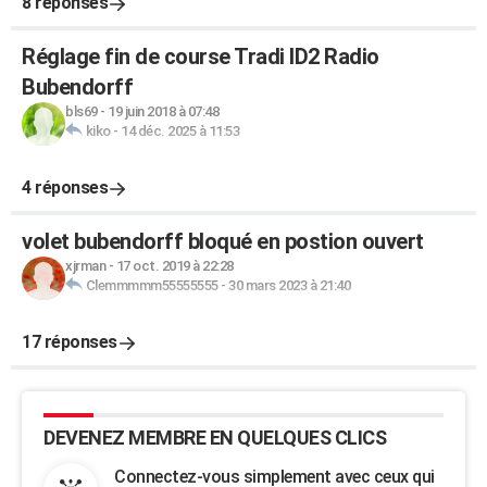
8 réponses
Réglage fin de course Tradi ID2 Radio
Bubendorff
bls69
-
19 juin 2018 à 07:48
kiko
-
14 déc. 2025 à 11:53
4 réponses
volet bubendorff bloqué en postion ouvert
xjrman
-
17 oct. 2019 à 22:28
Clemmmmm55555555
-
30 mars 2023 à 21:40
17 réponses
DEVENEZ MEMBRE EN QUELQUES CLICS
Connectez-vous simplement avec ceux qui