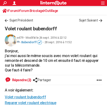
ACTUALITÉS
Forum
Forum Bricolage
Connexion
Outillage
S'inscrire
Rechercher
Société
Education
Villes
Politique
Faits Divers
Monde
+
SPORT
Sujet Précédent
Sujet Suivant
Football
Cyclisme
Forum
Coupe du monde 2026
Tennis
Rugby
CULTURE
Volet roulant bubendorff
TNT
Cinéma
Musique
Programme TV
Streaming
Sorties cinéma
+
FINANCE
wil79
-
Modifié le 26 sept. 2016 à 22:12
Bubendorff
-
28 sept. 2016 à 11:52
Impôts
Immobilier
Banque
Crédit
Retraite
Epargne
Risques naturels par ville
Assurance
AUTO
Bonjour,
Réserver un essai
Berlines
Forum auto
Essais
Citadines
SUV
+
HIGH-TECH
j'ai moi aussi le même soucis avec mon volet roulant qui
remonte et descend de 10 cm et ensuite il faut ré appuyer
Meilleur smartphone
Ordinateurs
Guide high-tech
Mobiles
Internet
Jeux vidéo
+
BRICOLAGE
sur la télécommande.
Que faut-il faire?
Aménagement intérieur
Cuisine
Jardinage
+
Forum
Extérieur
Salle de bains
Rangement
WEEK-END
Répondre (2)
Partager
Escapades
Expositions
Week-end nature
Guides de France
Patrimoine
Musées
+
LIFESTYLE
A voir également:
Bien-être
Mode
+
Art de vivre
Loisirs
Modes de vie
SANTE
Volet roulant bubendorff
Guide de la santé
Médicaments
+
Alimentation
Maladies
Sommeil
Reparer volet roulant electrique
VOYAGE