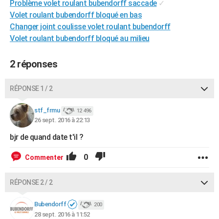
Problème volet roulant bubendorff saccade
✓
City break
Voyage de noces
Climat
Destinations
Voyage nature
Forum
+
PHOTO
Volet roulant bubendorff bloqué en bas
Changer joint coulisse volet roulant bubendorff
GUIDES D'ACHAT
Volet roulant bubendorff bloqué au milieu
BONS PLANS
2 réponses
CARTE DE VOEUX
Carte Bonne année
Carte Pâques
Carte de Noël
Carte Saint-Valentin
Carte d'anniversaire
RÉPONSE 1 / 2
DICTIONNAIRE
Biographies
Expressions
Dictionnaire
Citations
Proverbes
stf_frmu
PROGRAMME TV
12 496
26 sept. 2016 à 22:13
COPAINS D'AVANT
bjr de quand date t'il ?
Se connecter
Collèges
Universités
Service militaire
S'inscrire
Lycées
Primaires
Entreprises
Avis de recherche
AVIS DE DÉCÈS
0
Commenter
FORUM
RÉPONSE 2 / 2
Lifestyle
Sport
Television
Cinema
Bricolage
Culture
Auto
Voyage
Bubendorff
200
28 sept. 2016 à 11:52