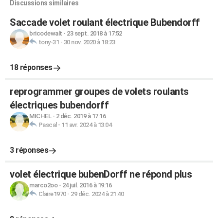
Discussions similaires
Saccade volet roulant électrique Bubendorff
bricodewalt
-
23 sept. 2018 à 17:52
tony-31
-
30 nov. 2020 à 18:23
18 réponses
reprogrammer groupes de volets roulants
électriques bubendorff
MICHEL
-
2 déc. 2019 à 17:16
Pascal
-
11 avr. 2024 à 13:04
3 réponses
volet électrique bubenDorff ne répond plus
marco2oo
-
24 juil. 2016 à 19:16
Claire1970
-
29 déc. 2024 à 21:40