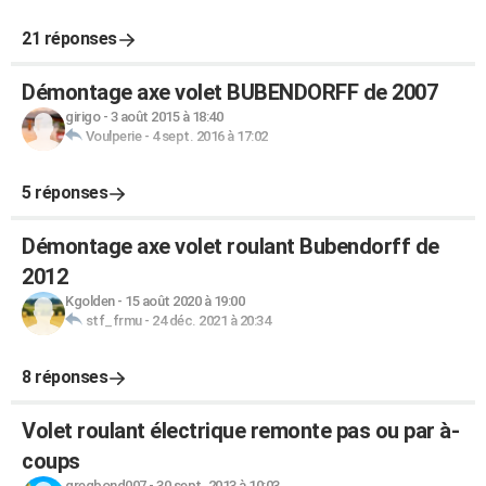
21 réponses
Démontage axe volet BUBENDORFF de 2007
girigo
-
3 août 2015 à 18:40
Voulperie
-
4 sept. 2016 à 17:02
5 réponses
Démontage axe volet roulant Bubendorff de
2012
Kgolden
-
15 août 2020 à 19:00
stf_frmu
-
24 déc. 2021 à 20:34
8 réponses
Volet roulant électrique remonte pas ou par à-
coups
gregbond007
-
30 sept. 2013 à 10:03