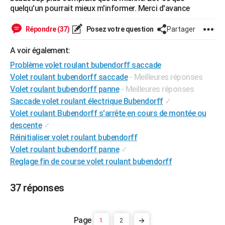
quelqu'un pourrait mieux m'informer. Merci d'avance
City break
Voyage de noces
Climat
Destinations
Voyage nature
Forum
+
PHOTO
Répondre (37)
Posez votre question
Partager
GUIDES D'ACHAT
A voir également:
BONS PLANS
Problème volet roulant bubendorff saccade
CARTE DE VOEUX
Volet roulant bubendorff saccade
- Meilleures réponses
Volet roulant bubendorff panne
- Meilleures réponses
Carte Bonne année
Carte Pâques
Carte de Noël
Carte Saint-Valentin
Carte d'anniversaire
DICTIONNAIRE
Saccade volet roulant électrique Bubendorff
✓
Biographies
Expressions
Dictionnaire
Citations
Proverbes
Volet roulant Bubendorff s'arrête en cours de montée ou
PROGRAMME TV
descente
✓
COPAINS D'AVANT
Réinitialiser volet roulant bubendorff
Volet roulant bubendorff panne
✓
Se connecter
Collèges
Universités
Service militaire
S'inscrire
Lycées
Primaires
Entreprises
Avis de recherche
AVIS DE DÉCÈS
Reglage fin de course volet roulant bubendorff
FORUM
37 réponses
Lifestyle
Sport
Television
Cinema
Bricolage
Culture
Auto
Voyage
1
2