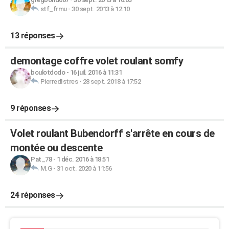
stf_frmu
-
30 sept. 2013 à 12:10
13 réponses
demontage coffre volet roulant somfy
boulotdodo
-
16 juil. 2016 à 11:31
PierredIstres
-
28 sept. 2018 à 17:52
9 réponses
Volet roulant Bubendorff s'arrête en cours de
montée ou descente
Pat_78
-
1 déc. 2016 à 18:51
M.G
-
31 oct. 2020 à 11:56
24 réponses