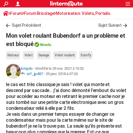
ACTUALITÉS
Forum
Forum Bricolage
Connexion
Motorisation: Volets, Portails..
S'inscrire
Rechercher
Société
Education
Villes
Politique
Faits Divers
Monde
+
SPORT
Sujet Précédent
Sujet Suivant
Football
Cyclisme
Forum
Coupe du monde 2026
Tennis
Rugby
CULTURE
Mon volet roulant Bubendorf a un problème et
TNT
Cinéma
Musique
Programme TV
Streaming
Sorties cinéma
+
est bloqué
FINANCE
Résolu
Impôts
Immobilier
Banque
Crédit
Retraite
Epargne
Risques naturels par ville
Assurance
AUTO
Moteur
Volet
Garage
Volet roulant
Somfy
Réserver un essai
Berlines
Forum auto
Essais
Citadines
SUV
+
HIGH-TECH
briqolo
-
Modifié le 29 nov. 2021 à 15:02
stf_jpd87
-
29 janv. 2018 à 07:26
Meilleur smartphone
Ordinateurs
Guide high-tech
Mobiles
Internet
Jeux vidéo
+
BRICOLAGE
le cas est très classique je sais ! volet qui monte et
descend par saccade... j'ai donc démonté l'embout du volet
Aménagement intérieur
Cuisine
Jardinage
+
Forum
Extérieur
Salle de bains
Rangement
WEEK-END
pour accéder au moteur en retirant le premier cache noir je
suis tombé sur une petite carte electronique avec un gros
Escapades
Expositions
Week-end nature
Guides de France
Patrimoine
Musées
+
LIFESTYLE
condensateur relié à elle par 2 fils.
Je vais dans un premier temps essayer de changer ce
Bien-être
Mode
+
Art de vivre
Loisirs
Modes de vie
SANTE
condensateur mais pour la carte même sur le site de
bubendorf je ne la trouve pas. La seule qu'ils présente est
Guide de la santé
Médicaments
+
Alimentation
Maladies
Sommeil
VOYAGE
beaucoup plus complexe que la mienne. Est-ce que