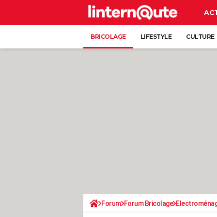
AC
BRICOLAGE
LIFESTYLE
CULTURE
Forum
Forum Bricolage
Electroména