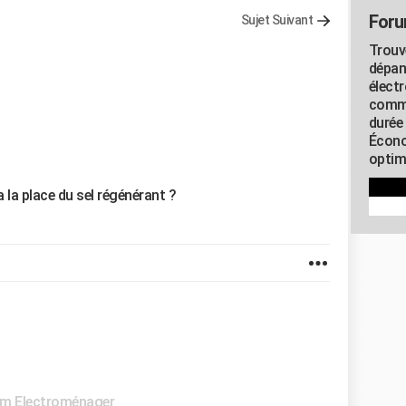
Foru
Sujet Suivant
Trouv
dépan
élect
commu
durée
Écono
optimi
 la place du sel régénérant ?
m Electroménager