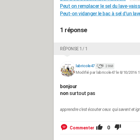
Peut on remplacer le sel du lave-vaiss
Peut-on vidanger le bac à sel d'un lave
1 réponse
RÉPONSE 1 / 1
labricole47
2 868
Modifié par labricole47 le 8/10/2016 1
bonjour
non
surtout pas
apprendre c'est écouter ceux qui savent et ig
0
Commenter