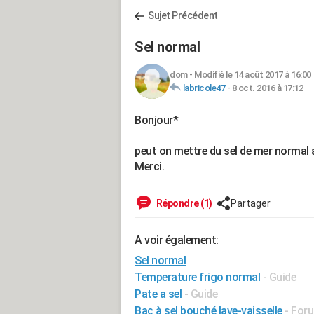
Sujet Précédent
Sel normal
dom
-
Modifié le 14 août 2017 à 16:00
labricole47
-
8 oct. 2016 à 17:12
Bonjour*
peut on mettre du sel de mer normal a
Merci.
Répondre (1)
Partager
A voir également:
Sel normal
Temperature frigo normal
- Guide
Pate a sel
- Guide
Bac à sel bouché lave-vaisselle
-
Foru