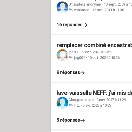
Utilisateur anonyme
-
10 sept. 2009 à 1
vonbaron
-
12 oct. 2011 à 11:30
16 réponses
remplacer combiné encastrabl
jpg001
-
9 oct. 2021 à 19:59
jpg001
-
10 oct. 2021 à 10:26
9 réponses
lave-vaisselle NEFF: j'ai mis d
Choupachoupe
-
8 nov. 2017 à 11:29
fitz
-
5 avr. 2025 à 10:55
5 réponses