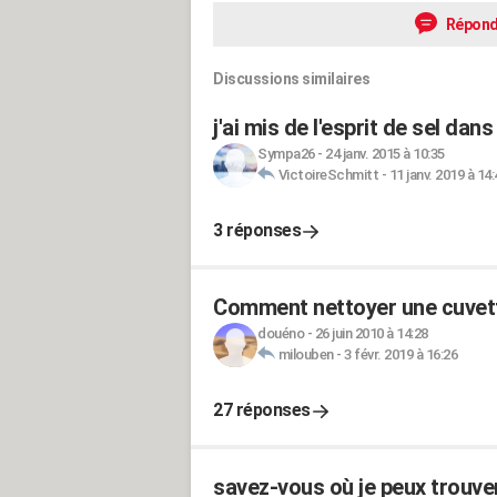
Répond
Discussions similaires
j'ai mis de l'esprit de sel dans
Sympa26
-
24 janv. 2015 à 10:35
VictoireSchmitt
-
11 janv. 2019 à 14:
3 réponses
Comment nettoyer une cuvet
douéno
-
26 juin 2010 à 14:28
milouben
-
3 févr. 2019 à 16:26
27 réponses
savez-vous où je peux trouver 