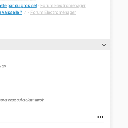
elle par du gros sel
-
Forum Electroménager
 vaisselle ?
✓
-
Forum Electroménager
7:29
norer ceux qui croient savoir