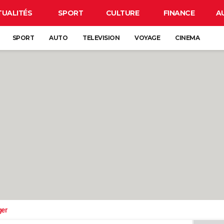
TUALITÉS
SPORT
CULTURE
FINANCE
A
SPORT
AUTO
TELEVISION
VOYAGE
CINEMA
ger