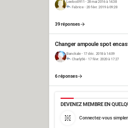
Leeloo0911
-
28 mai 2016 à 14:38
Fabrice
-
20 févr. 2019 à 09:28
39 réponses
Changer ampoule spot encas
Banckale
-
17 déc. 2018 à 14:09
Charly56
-
17 févr. 2020 à 17:27
6 réponses
DEVENEZ MEMBRE EN QUELQ
Connectez-vous simpleme