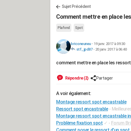
Sujet Précédent
Comment mettre en place les 
Plafond
Spot
briconeuneu
-
19 janv. 2017 à 09:30
stf_jpd87
-
20 janv. 2017 à 06:40
comment mettre en place les ressort
Répondre (2)
Partager
A voir également:
Montage ressort spot encastrable
Ressort spot encastrable
- Meilleur
Montage ressort spot encastrable in
Problème fixation spot
✓
-
Forum Bri
Comment poser le ressort d'un spot 