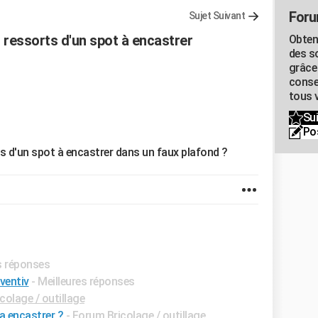
Foru
Sujet Suivant
ressorts d'un spot à encastrer
Obten
des s
grâce
conse
tous v
Sui
Po
s d'un spot à encastrer dans un faux plafond ?
es réponses
ventiv
- Meilleures réponses
colage / outillage
a encastrer ?
-
Forum Bricolage / outillage