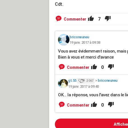
Cdt.
7
Commenter
briconeuneu
19 janv. 2017 à 09:38
Vous avez évidemment raison, mais pri
Bien à vous et merci d'avance
0
Commenter
gt.55
>
briconeuneu
2 067
19 janv. 2017 à 09:40
OK... la réponse, vous l'avez dans le 
0
Commenter
Affiche