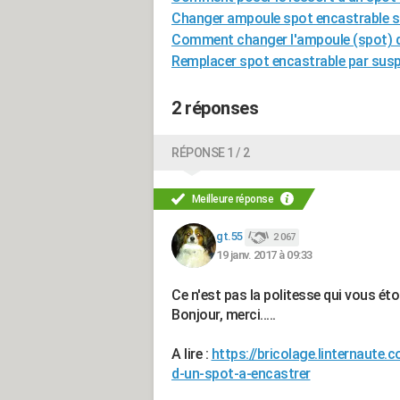
Changer ampoule spot encastrable s
Comment changer l'ampoule (spot) d
Remplacer spot encastrable par sus
2 réponses
RÉPONSE 1 / 2
Meilleure réponse
gt.55
2 067
19 janv. 2017 à 09:33
Ce n'est pas la politesse qui vous éto
Bonjour, merci.....
A lire :
https://bricolage.linternaut
d-un-spot-a-encastrer