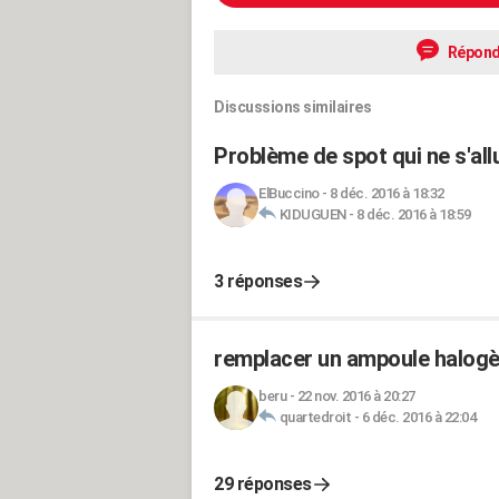
Répond
Discussions similaires
Problème de spot qui ne s'all
ElBuccino
-
8 déc. 2016 à 18:32
KIDUGUEN
-
8 déc. 2016 à 18:59
3 réponses
remplacer un ampoule halogè
beru
-
22 nov. 2016 à 20:27
quartedroit
-
6 déc. 2016 à 22:04
29 réponses