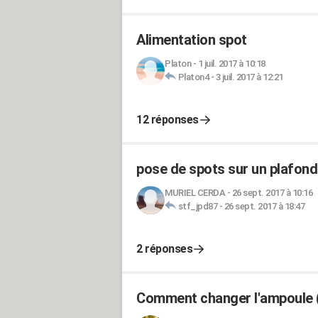
Alimentation spot
Platon
-
1 juil. 2017 à 10:18
Platon4
-
3 juil. 2017 à 12:21
12 réponses
pose de spots sur un plafond
MURIEL CERDA
-
26 sept. 2017 à 10:16
stf_jpd87
-
26 sept. 2017 à 18:47
2 réponses
Comment changer l'ampoule (