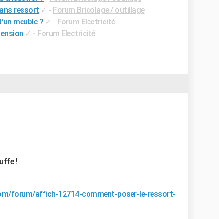
ans ressort
✓
-
Forum Bricolage / outillage
'un meuble ?
✓
-
Forum Electricité
pension
✓
-
Forum Electricité
uffe !
e.com/forum/affich-12714-comment-poser-le-ressort-