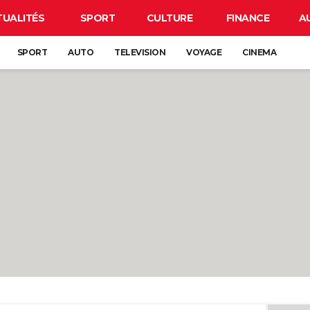
TUALITÉS
SPORT
CULTURE
FINANCE
A
SPORT
AUTO
TELEVISION
VOYAGE
CINEMA