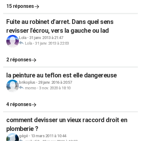
15 réponses
Fuite au robinet d'arret. Dans quel sens
revisser l'écrou, vers la gauche ou lad
Lola
-
31 janv. 2013 à 21:47
Lola
-
31 janv. 2013 à 22:03
2 réponses
la peinture au teflon est elle dangereuse
brikoplus
-
28 janv. 2016 à 20:57
momo
-
3 nov. 2020 à 18:10
4 réponses
comment devisser un vieux raccord droit en
plomberie ?
gégé
-
13 mars 2011 à 10:44