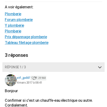
City break
Voyage de noces
Climat
Destinations
Voyage nature
Forum
+
PHOTO
A voir également:
Plomberie
GUIDES D'ACHAT
Forum plomberie
BONS PLANS
Y plomberie
Plomberie
CARTE DE VOEUX
Prix dépannage plomberie
Tableau filetage plomberie
Carte Bonne année
Carte Pâques
Carte de Noël
Carte Saint-Valentin
Carte d'anniversaire
DICTIONNAIRE
Biographies
Expressions
Dictionnaire
Citations
Proverbes
PROGRAMME TV
3 réponses
COPAINS D'AVANT
RÉPONSE 1 / 3
Se connecter
Collèges
Universités
Service militaire
S'inscrire
Lycées
Primaires
Entreprises
Avis de recherche
AVIS DE DÉCÈS
stf_jpd87
29 968
4 mars 2017 à 08:41
FORUM
Bonjour
Lifestyle
Sport
Television
Cinema
Bricolage
Culture
Auto
Voyage
Confirmer si c'est un chauffe-eau électrique ou autre.
Cordialement.