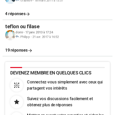
crabe59
-
18 mars 2011 à 13:37
4 réponses
teflon ou filase
domi
-
17 janv. 2013 à 17:24
Philipp
-
21 avr. 2017 à 16:52
19 réponses
DEVENEZ MEMBRE EN QUELQUES CLICS
Connectez-vous simplement avec ceux qui
partagent vos intérêts
Suivez vos discussions facilement et
obtenez plus de réponses