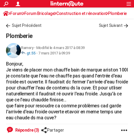
ACTUALITÉS
Forum
Forum Bricolage
Connexion
Construction et rénovation
S'inscrire
Plomberie
Rechercher
Société
Education
Villes
Politique
Faits Divers
Monde
+
SPORT
Sujet Précédent
Sujet Suivant
Football
Cyclisme
Forum
Coupe du monde 2026
Tennis
Rugby
CULTURE
Plomberie
TNT
Cinéma
Musique
Programme TV
Streaming
Sorties cinéma
+
FINANCE
Ramsry
-
Modifié le 4 mars 2017 à 08:39
gt.55
-
7 mars 2017 à 09:39
Impôts
Immobilier
Banque
Crédit
Retraite
Epargne
Risques naturels par ville
Assurance
AUTO
Bonjour,
Réserver un essai
Berlines
Forum auto
Essais
Citadines
SUV
+
HIGH-TECH
Je viens de placer mon chauffe bain de marque ariston 100l
je constate que l'eau ne chauffe pas quand l'entrée d'eau
Meilleur smartphone
Ordinateurs
Guide high-tech
Mobiles
Internet
Jeux vidéo
+
BRICOLAGE
froide est ouverte. Il faudrait dc fermer l'arrivée d'eau froide
pour chauffer l'eau de contenu ds la cuve. Et pour utliser
Aménagement intérieur
Cuisine
Jardinage
+
Forum
Extérieur
Salle de bains
Rangement
WEEK-END
naturellement il faudrait ré ouvrir l'eau froide. Jusqu'à ce
que ce l'eau chaudde finisse...
Escapades
Expositions
Week-end nature
Guides de France
Patrimoine
Musées
+
LIFESTYLE
que faire pour resoudre ca comme problèmes cad garde
l'arrivée d'eau froide ouverte etavoir en meme temps une
Bien-être
Mode
+
Art de vivre
Loisirs
Modes de vie
SANTE
eau chaude ds ma cuve?
Guide de la santé
Médicaments
+
Alimentation
Maladies
Sommeil
VOYAGE
Répondre (3)
Partager