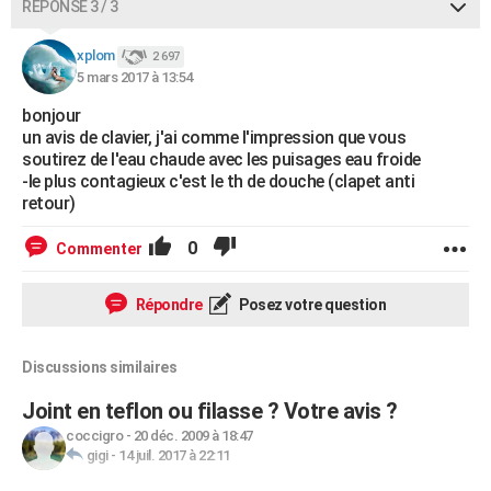
RÉPONSE 3 / 3
xplom
2 697
5 mars 2017 à 13:54
bonjour
un avis de clavier, j'ai comme l'impression que vous
soutirez de l'eau chaude avec les puisages eau froide
-le plus contagieux c'est le th de douche (clapet anti
retour)
0
Commenter
Répondre
Posez votre question
Discussions similaires
Joint en teflon ou filasse ? Votre avis ?
coccigro
-
20 déc. 2009 à 18:47
gigi
-
14 juil. 2017 à 22:11