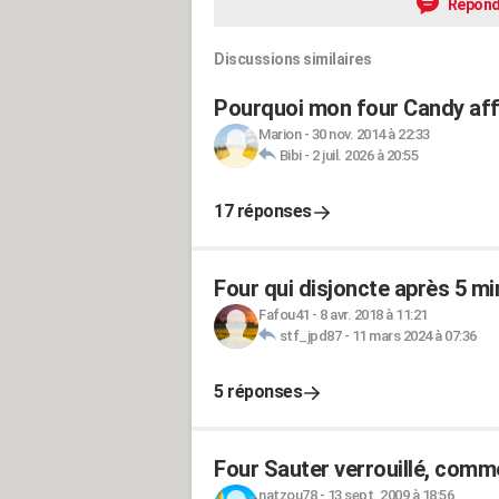
Répond
Discussions similaires
Pourquoi mon four Candy affi
Marion
-
30 nov. 2014 à 22:33
Bibi
-
2 juil. 2026 à 20:55
17 réponses
Four qui disjoncte après 5 m
Fafou41
-
8 avr. 2018 à 11:21
stf_jpd87
-
11 mars 2024 à 07:36
5 réponses
Four Sauter verrouillé, comm
natzou78
-
13 sept. 2009 à 18:56