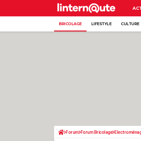
AC
BRICOLAGE
LIFESTYLE
CULTURE
Forum
Forum Bricolage
Electroména