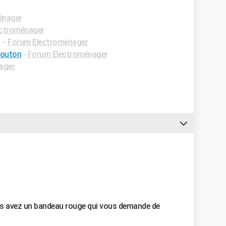
énager
ectroménager
✓
-
Forum Electroménager
bouton
-
Forum Electroménager
ager
us avez un bandeau rouge qui vous demande de