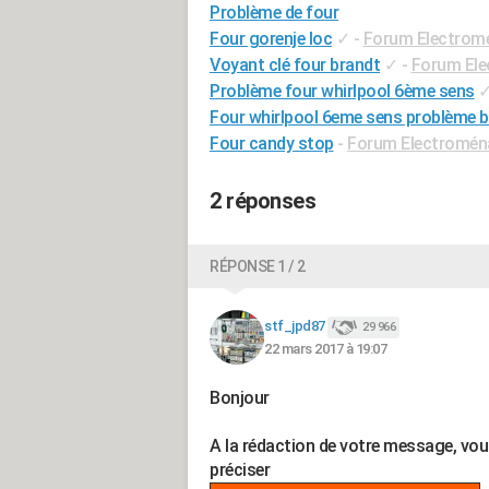
Problème de four
Four gorenje loc
✓
-
Forum Electrom
Voyant clé four brandt
✓
-
Forum El
Problème four whirlpool 6ème sens
Four whirlpool 6eme sens problème 
Four candy stop
-
Forum Electromén
2 réponses
RÉPONSE 1 / 2
stf_jpd87
29 966
22 mars 2017 à 19:07
Bonjour
A la rédaction de votre message, vo
préciser