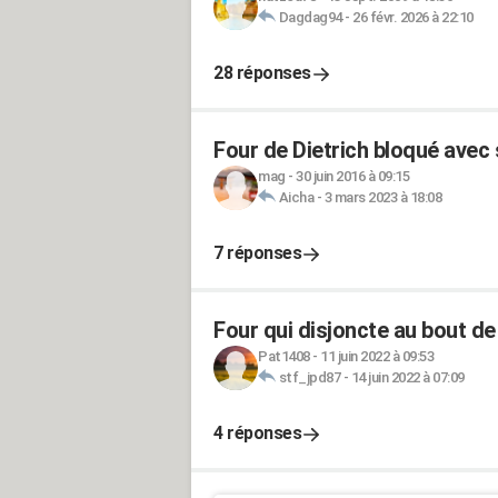
Dagdag94
-
26 févr. 2026 à 22:10
28 réponses
Four de Dietrich bloqué avec
mag
-
30 juin 2016 à 09:15
Aicha
-
3 mars 2023 à 18:08
7 réponses
Four qui disjoncte au bout d
Pat1408
-
11 juin 2022 à 09:53
stf_jpd87
-
14 juin 2022 à 07:09
4 réponses