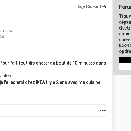
Foru
Sujet Suivant
Trouv
dépan
élect
7 à 18:26
commu
:36
durée
Écono
optimi
four fait tout disjoncter au bout de 10 minutes dans
ibles.
 l'ai acheté chez IKEA il y a 2 ans avec ma cuisine