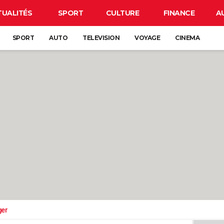
TUALITÉS
SPORT
CULTURE
FINANCE
A
SPORT
AUTO
TELEVISION
VOYAGE
CINEMA
ger