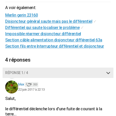
City break
Voyage de noces
Climat
Destinations
Voyage nature
Forum
+
PHOTO
A voir également:
Merlin gerin 23160
GUIDES D'ACHAT
Disjoncteur général saute mais pas le différentiel
✓
BONS PLANS
Différentiel qui saute localiser le problème
✓
Impossible réarmer disjoncteur différentiel
CARTE DE VOEUX
Section câble alimentation disjoncteur différentiel 63a
Section fils entre Interrupteur différentiel et disjoncteur
Carte Bonne année
Carte Pâques
Carte de Noël
Carte Saint-Valentin
Carte d'anniversaire
DICTIONNAIRE
Biographies
Expressions
Dictionnaire
Citations
Proverbes
PROGRAMME TV
4 réponses
COPAINS D'AVANT
RÉPONSE 1 / 4
Se connecter
Collèges
Universités
Service militaire
S'inscrire
Lycées
Primaires
Entreprises
Avis de recherche
AVIS DE DÉCÈS
blux
353
22 juin 2017 à 22:13
FORUM
Salut,
Lifestyle
Sport
Television
Cinema
Bricolage
Culture
Auto
Voyage
le différentiel déclenche lors d'une fuite de courant à la
terre...