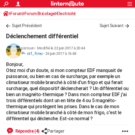
ACTUALITÉS
Forum
Forum Bricolage
Connexion
Electricité
S'inscrire
Rechercher
Société
Education
Villes
Politique
Faits Divers
Monde
+
SPORT
Sujet Précédent
Sujet Suivant
Football
Cyclisme
Forum
Coupe du monde 2026
Tennis
Rugby
CULTURE
Déclenchement différentiel
TNT
Cinéma
Musique
Programme TV
Streaming
Sorties cinéma
+
FINANCE
pistouri
-
Modifié le 22 juin 2017 à 20:44
stf_frmu
-
26 juin 2017 à 16:48
Impôts
Immobilier
Banque
Crédit
Retraite
Epargne
Risques naturels par ville
Assurance
AUTO
Bonjour,
Réserver un essai
Berlines
Forum auto
Essais
Citadines
SUV
+
HIGH-TECH
Otez moi d'un doute, si mon compteur EDF manquait de
puissance, ou bien en cas de surcharge, par exemple un
Meilleur smartphone
Ordinateurs
Guide high-tech
Mobiles
Internet
Jeux vidéo
+
BRICOLAGE
climatiseur mobile branché à côté d'un frigo et qui ferait
surcharge, quel dispositif déclencherait ? Un différentiel ou
Aménagement intérieur
Cuisine
Jardinage
+
Forum
Extérieur
Salle de bains
Rangement
WEEK-END
bien un magnéto-thermique ? Dans mon compteur EDF j'ai
trois différentiels dont un en tête de 4 ou 5 magnéto-
Escapades
Expositions
Week-end nature
Guides de France
Patrimoine
Musées
+
LIFESTYLE
thermique qui protègent les prises. Dans le cas de mon
climatiseur mobile branché à côté de mon frigo, c'est le
Bien-être
Mode
+
Art de vivre
Loisirs
Modes de vie
SANTE
différentiel qui déclenche. Est-ce normal ?
Guide de la santé
Médicaments
+
Alimentation
Maladies
Sommeil
VOYAGE
Répondre (4)
Partager