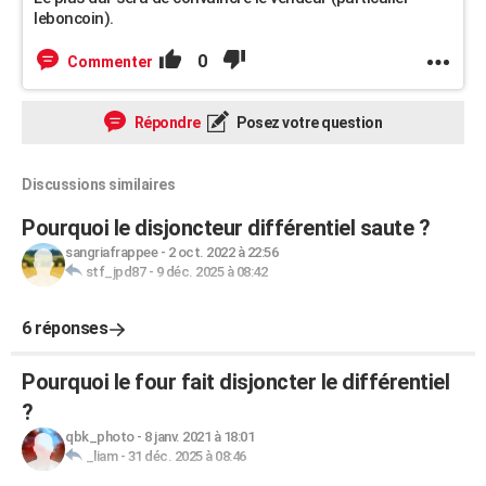
leboncoin).
0
Commenter
Répondre
Posez votre question
Discussions similaires
Pourquoi le disjoncteur différentiel saute ?
sangriafrappee
-
2 oct. 2022 à 22:56
stf_jpd87
-
9 déc. 2025 à 08:42
6 réponses
Pourquoi le four fait disjoncter le différentiel
?
qbk_photo
-
8 janv. 2021 à 18:01
_liam
-
31 déc. 2025 à 08:46