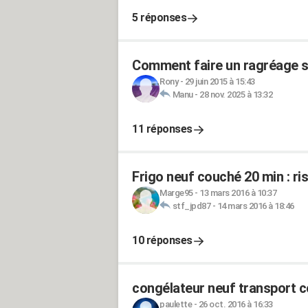
5 réponses
Comment faire un ragréage su
Rony
-
29 juin 2015 à 15:43
Manu
-
28 nov. 2025 à 13:32
11 réponses
Frigo neuf couché 20 min : ri
Marge95
-
13 mars 2016 à 10:37
stf_jpd87
-
14 mars 2016 à 18:46
10 réponses
congélateur neuf transport 
paulette
-
26 oct. 2016 à 16:33