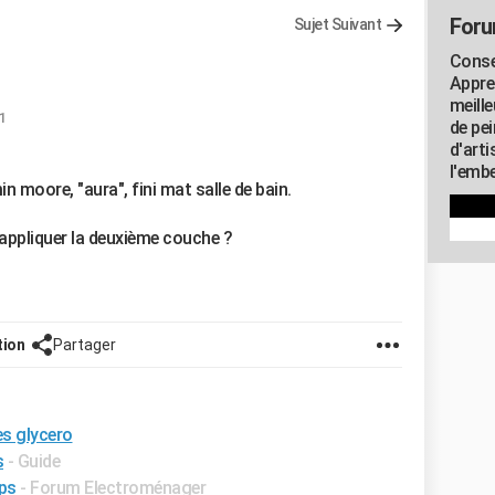
Foru
Sujet Suivant
Consei
Appre
meill
1
de pe
d'art
l'embe
n moore, "aura", fini mat salle de bain.
ppliquer la deuxième couche ?
tion
Partager
s glycero
s
- Guide
ps
-
Forum Electroménager