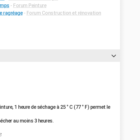
temps
-
Forum Peinture
e ragréage
-
Forum Construction et rénovation
inture, 1 heure de séchage à 25 ° C (77 ° F) permet le
sécher au moins 3 heures.