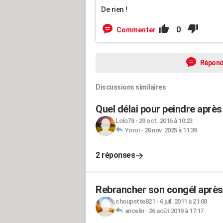
De rien !
0
Commenter
Répond
Discussions similaires
Quel délai pour peindre aprè
Lolo78
-
29 oct. 2016 à 10:23
Yoroi
-
28 nov. 2025 à 11:39
2 réponses
Rebrancher son congél après
choupette821
-
6 juil. 2011 à 21:08
ancelin
-
26 août 2019 à 17:17