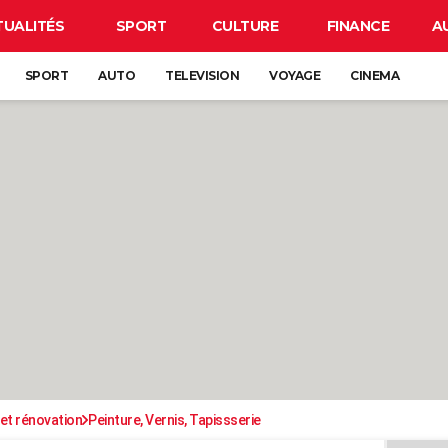
TUALITÉS
SPORT
CULTURE
FINANCE
A
SPORT
AUTO
TELEVISION
VOYAGE
CINEMA
et rénovation
Peinture, Vernis, Tapissserie