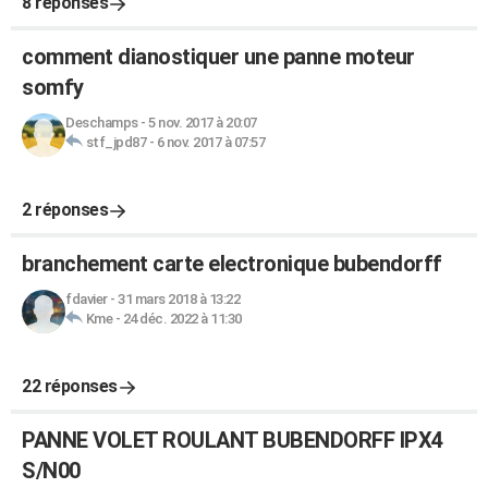
8 réponses
comment dianostiquer une panne moteur
somfy
Deschamps
-
5 nov. 2017 à 20:07
stf_jpd87
-
6 nov. 2017 à 07:57
2 réponses
branchement carte electronique bubendorff
fdavier
-
31 mars 2018 à 13:22
Kme
-
24 déc. 2022 à 11:30
22 réponses
PANNE VOLET ROULANT BUBENDORFF IPX4
S/N00