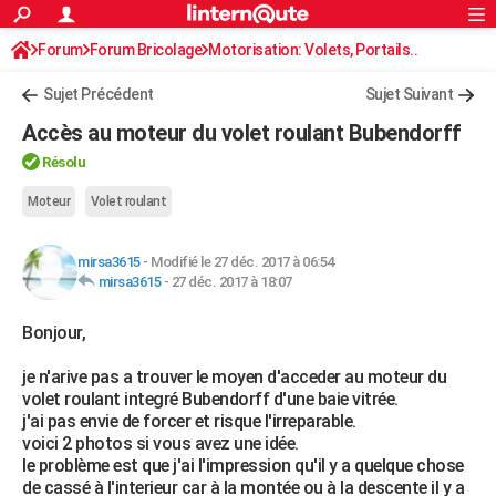
ACTUALITÉS
Forum
Forum Bricolage
Connexion
Motorisation: Volets, Portails..
S'inscrire
Rechercher
Société
Education
Villes
Politique
Faits Divers
Monde
+
SPORT
Sujet Précédent
Sujet Suivant
Football
Cyclisme
Forum
Coupe du monde 2026
Tennis
Rugby
CULTURE
Accès au moteur du volet roulant Bubendorff
TNT
Cinéma
Musique
Programme TV
Streaming
Sorties cinéma
+
FINANCE
Résolu
Impôts
Immobilier
Banque
Crédit
Retraite
Epargne
Risques naturels par ville
Assurance
Moteur
Volet roulant
AUTO
Réserver un essai
Berlines
Forum auto
Essais
Citadines
SUV
+
HIGH-TECH
mirsa3615
-
Modifié le 27 déc. 2017 à 06:54
mirsa3615
-
27 déc. 2017 à 18:07
Meilleur smartphone
Ordinateurs
Guide high-tech
Mobiles
Internet
Jeux vidéo
+
BRICOLAGE
Bonjour,
Aménagement intérieur
Cuisine
Jardinage
+
Forum
Extérieur
Salle de bains
Rangement
WEEK-END
je n'arive pas a trouver le moyen d'acceder au moteur du
Escapades
Expositions
Week-end nature
Guides de France
Patrimoine
Musées
+
LIFESTYLE
volet roulant integré Bubendorff d'une baie vitrée.
j'ai pas envie de forcer et risque l'irreparable.
Bien-être
Mode
+
Art de vivre
Loisirs
Modes de vie
SANTE
voici 2 photos si vous avez une idée.
le problème est que j'ai l'impression qu'il y a quelque chose
Guide de la santé
Médicaments
+
Alimentation
Maladies
Sommeil
VOYAGE
de cassé à l'interieur car à la montée ou à la descente il y a