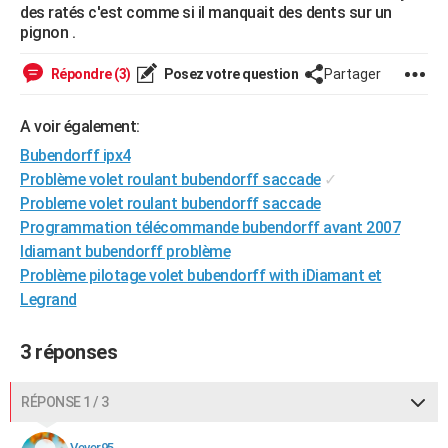
des ratés c'est comme si il manquait des dents sur un
City break
Voyage de noces
Climat
Destinations
Voyage nature
Forum
+
PHOTO
pignon .
GUIDES D'ACHAT
Répondre (3)
Posez votre question
Partager
BONS PLANS
A voir également:
CARTE DE VOEUX
Bubendorff ipx4
Problème volet roulant bubendorff saccade
✓
Carte Bonne année
Carte Pâques
Carte de Noël
Carte Saint-Valentin
Carte d'anniversaire
DICTIONNAIRE
Probleme volet roulant bubendorff saccade
Biographies
Expressions
Dictionnaire
Citations
Proverbes
Programmation télécommande bubendorff avant 2007
PROGRAMME TV
Idiamant bubendorff problème
COPAINS D'AVANT
Problème pilotage volet bubendorff with iDiamant et
Legrand
Se connecter
Collèges
Universités
Service militaire
S'inscrire
Lycées
Primaires
Entreprises
Avis de recherche
AVIS DE DÉCÈS
FORUM
3 réponses
Lifestyle
Sport
Television
Cinema
Bricolage
Culture
Auto
Voyage
RÉPONSE 1 / 3
Vever95