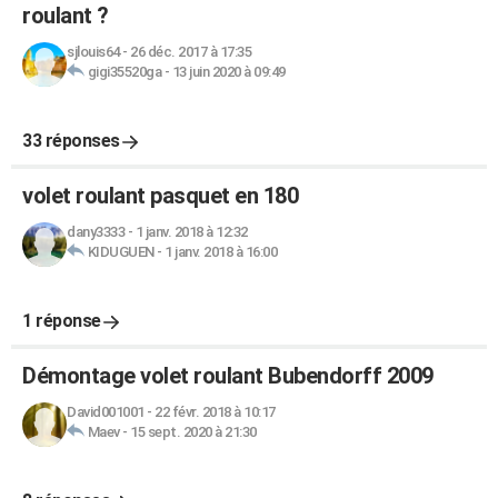
roulant ?
sjlouis64
-
26 déc. 2017 à 17:35
gigi35520ga
-
13 juin 2020 à 09:49
33 réponses
volet roulant pasquet en 180
dany3333
-
1 janv. 2018 à 12:32
KIDUGUEN
-
1 janv. 2018 à 16:00
1 réponse
Démontage volet roulant Bubendorff 2009
David001001
-
22 févr. 2018 à 10:17
Maev
-
15 sept. 2020 à 21:30