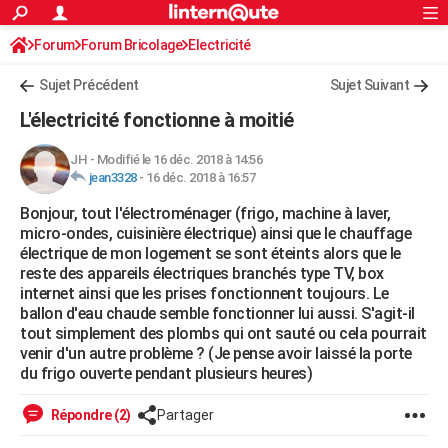
ACTUALITÉS
Forum
Forum Bricolage
Connexion
Electricité
S'inscrire
Rechercher
Société
Education
Villes
Politique
Faits Divers
Monde
+
SPORT
Sujet Précédent
Sujet Suivant
Football
Cyclisme
Forum
Coupe du monde 2026
Tennis
Rugby
CULTURE
L'électricité fonctionne à moitié
TNT
Cinéma
Musique
Programme TV
Streaming
Sorties cinéma
+
FINANCE
JH
-
Modifié le 16 déc. 2018 à 14:56
jean3328
-
16 déc. 2018 à 16:57
Impôts
Immobilier
Banque
Crédit
Retraite
Epargne
Risques naturels par ville
Assurance
AUTO
Bonjour, tout l'électroménager (frigo, machine à laver,
Réserver un essai
Berlines
Forum auto
Essais
Citadines
SUV
+
HIGH-TECH
micro-ondes, cuisinière électrique) ainsi que le chauffage
électrique de mon logement se sont éteints alors que le
Meilleur smartphone
Ordinateurs
Guide high-tech
Mobiles
Internet
Jeux vidéo
+
BRICOLAGE
reste des appareils électriques branchés type TV, box
internet ainsi que les prises fonctionnent toujours. Le
Aménagement intérieur
Cuisine
Jardinage
+
Forum
Extérieur
Salle de bains
Rangement
WEEK-END
ballon d'eau chaude semble fonctionner lui aussi. S'agit-il
tout simplement des plombs qui ont sauté ou cela pourrait
Escapades
Expositions
Week-end nature
Guides de France
Patrimoine
Musées
+
LIFESTYLE
venir d'un autre problème ? (Je pense avoir laissé la porte
du frigo ouverte pendant plusieurs heures)
Bien-être
Mode
+
Art de vivre
Loisirs
Modes de vie
SANTE
Répondre (2)
Partager
Guide de la santé
Médicaments
+
Alimentation
Maladies
Sommeil
VOYAGE