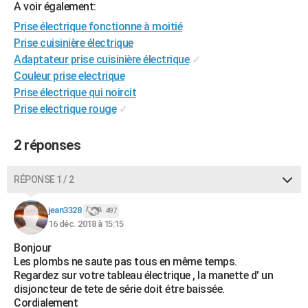
A voir également:
City break
Voyage de noces
Climat
Destinations
Voyage nature
Forum
+
PHOTO
Prise électrique fonctionne à moitié
Prise cuisinière électrique
GUIDES D'ACHAT
Adaptateur prise cuisinière électrique
✓
BONS PLANS
Couleur prise electrique
Prise électrique qui noircit
CARTE DE VOEUX
Prise electrique rouge
✓
Carte Bonne année
Carte Pâques
Carte de Noël
Carte Saint-Valentin
Carte d'anniversaire
DICTIONNAIRE
2 réponses
Biographies
Expressions
Dictionnaire
Citations
Proverbes
PROGRAMME TV
RÉPONSE 1 / 2
COPAINS D'AVANT
Se connecter
Collèges
Universités
Service militaire
S'inscrire
Lycées
Primaires
Entreprises
Avis de recherche
jean3328
497
AVIS DE DÉCÈS
16 déc. 2018 à 15:15
FORUM
Bonjour
Les plombs ne saute pas tous en même temps.
Lifestyle
Sport
Television
Cinema
Bricolage
Culture
Auto
Voyage
Regardez sur votre tableau électrique , la manette d' un
disjoncteur de tete de série doit étre baissée.
Cordialement