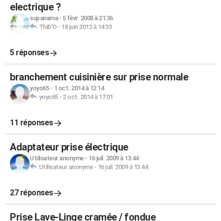
electrique ?
supanama
-
5 févr. 2008 à 21:36
Thib'O
-
18 juin 2012 à 14:33
5 réponses
branchement cuisinière sur prise normale
yoyo65
-
1 oct. 2014 à 12:14
yoyo65
-
2 oct. 2014 à 17:01
11 réponses
Adaptateur prise électrique
Utilisateur anonyme
-
16 juil. 2009 à 13:44
Utilisateur anonyme
-
16 juil. 2009 à 13:44
27 réponses
Prise Lave-Linge cramée / fondue