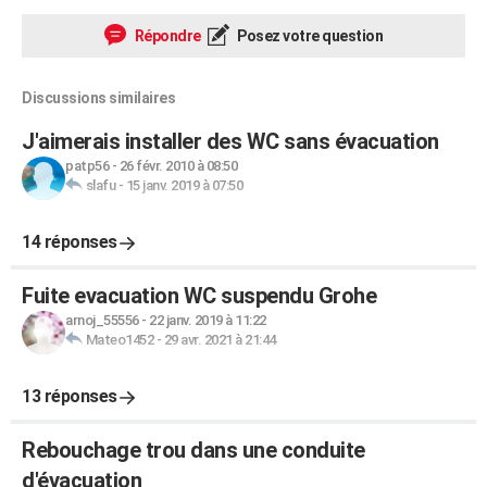
Répondre
Posez votre question
Discussions similaires
J'aimerais installer des WC sans évacuation
patp56
-
26 févr. 2010 à 08:50
slafu
-
15 janv. 2019 à 07:50
14 réponses
Fuite evacuation WC suspendu Grohe
arnoj_55556
-
22 janv. 2019 à 11:22
Mateo1452
-
29 avr. 2021 à 21:44
13 réponses
Rebouchage trou dans une conduite
d'évacuation