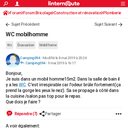
ACTUALITÉS
Forum
Forum Bricolage
Connexion
Construction et rénovation
S'inscrire
Plomberie
Rechercher
Société
Education
Villes
Politique
Faits Divers
Monde
+
SPORT
Sujet Précédent
Sujet Suivant
Football
Cyclisme
Forum
Coupe du monde 2026
Tennis
Rugby
CULTURE
WC mobilhomme
TNT
Cinéma
Musique
Programme TV
Streaming
Sorties cinéma
+
FINANCE
Wc
Évacuation
Mobil home
Impôts
Immobilier
Banque
Crédit
Retraite
Epargne
Risques naturels par ville
Assurance
AUTO
Camping094
-
Modifié le 8 mai 2019 à 20:24
Camping094
-
9 mai 2019 à 16:17
Réserver un essai
Berlines
Forum auto
Essais
Citadines
SUV
+
HIGH-TECH
Bonjour,
Meilleur smartphone
Ordinateurs
Guide high-tech
Mobiles
Internet
Jeux vidéo
+
BRICOLAGE
Je suis dans un mobil homme15m2. Dans la salle de bain il
y a les
WC
. C'est irrespirable car l'odeur brûle fortement(ça
Aménagement intérieur
Cuisine
Jardinage
+
Forum
Extérieur
Salle de bains
Rangement
WEEK-END
prend la gorge les yeux le nez). Sa se propage à côté dans
la cuisine /salon.pas top pour le repas.
Escapades
Expositions
Week-end nature
Guides de France
Patrimoine
Musées
+
LIFESTYLE
Que dois je faire ?
Bien-être
Mode
+
Art de vivre
Loisirs
Modes de vie
SANTE
Répondre (7)
Partager
Guide de la santé
Médicaments
+
Alimentation
Maladies
Sommeil
VOYAGE
A voir également: