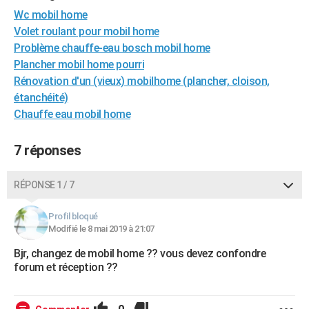
City break
Voyage de noces
Climat
Destinations
Voyage nature
Forum
+
Wc mobil home
PHOTO
Volet roulant pour mobil home
GUIDES D'ACHAT
Problème chauffe-eau bosch mobil home
Plancher mobil home pourri
BONS PLANS
Rénovation d'un (vieux) mobilhome (plancher, cloison,
étanchéité)
CARTE DE VOEUX
Chauffe eau mobil home
Carte Bonne année
Carte Pâques
Carte de Noël
Carte Saint-Valentin
Carte d'anniversaire
DICTIONNAIRE
7 réponses
Biographies
Expressions
Dictionnaire
Citations
Proverbes
PROGRAMME TV
COPAINS D'AVANT
RÉPONSE 1 / 7
Se connecter
Collèges
Universités
Service militaire
S'inscrire
Lycées
Primaires
Entreprises
Avis de recherche
AVIS DE DÉCÈS
Profil bloqué
Modifié le 8 mai 2019 à 21:07
FORUM
Bjr, changez de mobil home ?? vous devez confondre
Lifestyle
Sport
Television
Cinema
Bricolage
Culture
Auto
Voyage
forum et réception ??