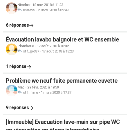
Nicolas
-
18 nov. 2018 à 11:23
Icare95
-
20 nov. 2018 à 09:49
6 réponses
Évacuation lavabo baignoire et WC ensemble
Plomberie
-
17 août 2018 à 18:02
stf_jpd87
-
17 août 2018 à 18:23
1 réponse
Problème wc neuf fuite permanente cuvette
Mac
-
29 févr. 2020 à 19:59
stf_frmu
-
1 mars 2020 à 17:37
9 réponses
[Immeuble] Evacuation lave-main sur pipe WC