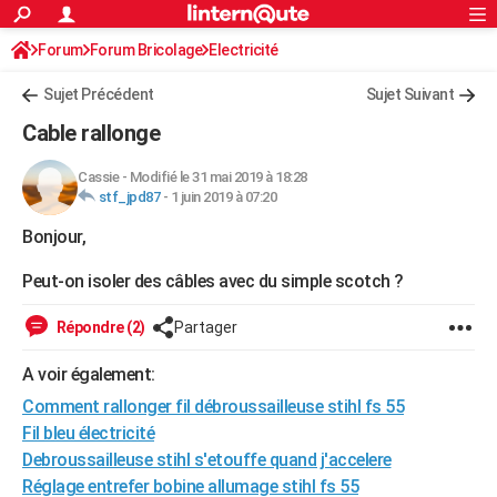
ACTUALITÉS
Forum
Forum Bricolage
Connexion
Electricité
S'inscrire
Rechercher
Société
Education
Villes
Politique
Faits Divers
Monde
+
SPORT
Sujet Précédent
Sujet Suivant
Football
Cyclisme
Forum
Coupe du monde 2026
Tennis
Rugby
CULTURE
Cable rallonge
TNT
Cinéma
Musique
Programme TV
Streaming
Sorties cinéma
+
FINANCE
Cassie
-
Modifié le 31 mai 2019 à 18:28
stf_jpd87
-
1 juin 2019 à 07:20
Impôts
Immobilier
Banque
Crédit
Retraite
Epargne
Risques naturels par ville
Assurance
AUTO
Bonjour,
Réserver un essai
Berlines
Forum auto
Essais
Citadines
SUV
+
HIGH-TECH
Peut-on isoler des câbles avec du simple scotch ?
Meilleur smartphone
Ordinateurs
Guide high-tech
Mobiles
Internet
Jeux vidéo
+
BRICOLAGE
Répondre (2)
Partager
Aménagement intérieur
Cuisine
Jardinage
+
Forum
Extérieur
Salle de bains
Rangement
WEEK-END
A voir également:
Escapades
Expositions
Week-end nature
Guides de France
Patrimoine
Musées
+
LIFESTYLE
Comment rallonger fil débroussailleuse stihl fs 55
Bien-être
Mode
+
Art de vivre
Loisirs
Modes de vie
Fil bleu électricité
SANTE
Debroussailleuse stihl s'etouffe quand j'accelere
Guide de la santé
Médicaments
+
Alimentation
Maladies
Sommeil
VOYAGE
Réglage entrefer bobine allumage stihl fs 55