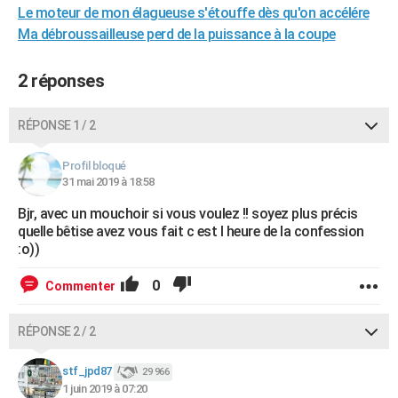
Le moteur de mon élagueuse s'étouffe dès qu'on accélére
City break
Voyage de noces
Climat
Destinations
Voyage nature
Forum
+
PHOTO
Ma débroussailleuse perd de la puissance à la coupe
GUIDES D'ACHAT
2 réponses
BONS PLANS
RÉPONSE 1 / 2
CARTE DE VOEUX
Carte Bonne année
Carte Pâques
Carte de Noël
Carte Saint-Valentin
Carte d'anniversaire
DICTIONNAIRE
Profil bloqué
31 mai 2019 à 18:58
Biographies
Expressions
Dictionnaire
Citations
Proverbes
PROGRAMME TV
Bjr, avec un mouchoir si vous voulez !! soyez plus précis
quelle bêtise avez vous fait c est l heure de la confession
COPAINS D'AVANT
:o))
Se connecter
Collèges
Universités
Service militaire
S'inscrire
Lycées
Primaires
Entreprises
Avis de recherche
AVIS DE DÉCÈS
0
Commenter
FORUM
RÉPONSE 2 / 2
Lifestyle
Sport
Television
Cinema
Bricolage
Culture
Auto
Voyage
stf_jpd87
29 966
1 juin 2019 à 07:20