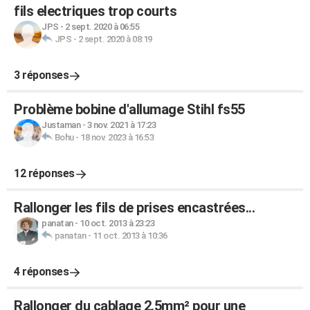
fils electriques trop courts
JPS
-
2 sept. 2020 à 06:55
JPS
-
2 sept. 2020 à 08:19
3 réponses
Problème bobine d'allumage Stihl fs55
Justaman
-
3 nov. 2021 à 17:23
Bohu
-
18 nov. 2023 à 16:53
12 réponses
Rallonger les fils de prises encastrées...
panatan
-
10 oct. 2013 à 23:23
panatan
-
11 oct. 2013 à 10:36
4 réponses
Rallonger du cablage 2.5mm² pour une