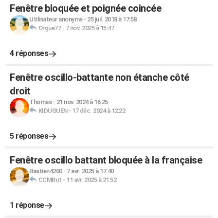
Fenêtre bloquée et poignée coincée
Utilisateur anonyme
-
25 juil. 2018 à 17:58
Orgue77
-
7 nov. 2025 à 15:47
4 réponses
Fenêtre oscillo-battante non étanche côté
droit
Thomas
-
21 nov. 2024 à 16:25
KIDUGUEN
-
17 déc. 2024 à 12:22
5 réponses
Fenêtre oscillo battant bloquée à la française
Bastien4200
-
7 avr. 2025 à 17:40
CCMBot
-
11 avr. 2025 à 21:52
1 réponse