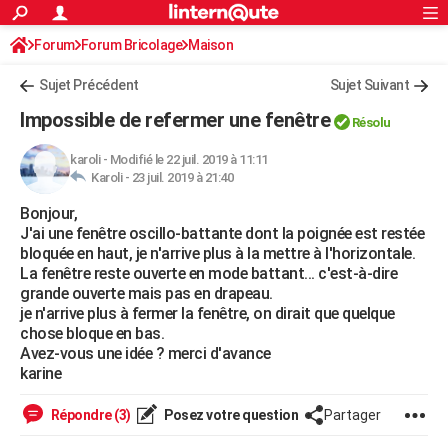
ACTUALITÉS
Forum
Forum Bricolage
Connexion
Maison
S'inscrire
Rechercher
Société
Education
Villes
Politique
Faits Divers
Monde
+
SPORT
Sujet Précédent
Sujet Suivant
Football
Cyclisme
Forum
Coupe du monde 2026
Tennis
Rugby
CULTURE
Impossible de refermer une fenêtre
Résolu
TNT
Cinéma
Musique
Programme TV
Streaming
Sorties cinéma
+
FINANCE
karoli
-
Modifié le 22 juil. 2019 à 11:11
Karoli -
23 juil. 2019 à 21:40
Impôts
Immobilier
Banque
Crédit
Retraite
Epargne
Risques naturels par ville
Assurance
AUTO
Bonjour,
Réserver un essai
Berlines
Forum auto
Essais
Citadines
SUV
+
HIGH-TECH
J'ai une fenêtre oscillo-battante dont la poignée est restée
bloquée en haut, je n'arrive plus à la mettre à l'horizontale.
Meilleur smartphone
Ordinateurs
Guide high-tech
Mobiles
Internet
Jeux vidéo
+
BRICOLAGE
La fenêtre reste ouverte en mode battant... c'est-à-dire
grande ouverte mais pas en drapeau.
Aménagement intérieur
Cuisine
Jardinage
+
Forum
Extérieur
Salle de bains
Rangement
WEEK-END
je n'arrive plus à fermer la fenêtre, on dirait que quelque
chose bloque en bas.
Escapades
Expositions
Week-end nature
Guides de France
Patrimoine
Musées
+
LIFESTYLE
Avez-vous une idée ? merci d'avance
karine
Bien-être
Mode
+
Art de vivre
Loisirs
Modes de vie
SANTE
Répondre (3)
Posez votre question
Partager
Guide de la santé
Médicaments
+
Alimentation
Maladies
Sommeil
VOYAGE