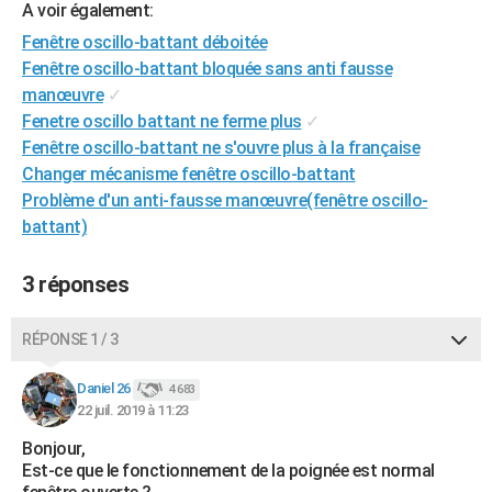
A voir également:
City break
Voyage de noces
Climat
Destinations
Voyage nature
Forum
+
PHOTO
Fenêtre oscillo-battant déboitée
Fenêtre oscillo-battant bloquée sans anti fausse
GUIDES D'ACHAT
manœuvre
✓
BONS PLANS
Fenetre oscillo battant ne ferme plus
✓
Fenêtre oscillo-battant ne s'ouvre plus à la française
CARTE DE VOEUX
Changer mécanisme fenêtre oscillo-battant
Carte Bonne année
Carte Pâques
Carte de Noël
Carte Saint-Valentin
Carte d'anniversaire
Problème d'un anti-fausse manœuvre(fenêtre oscillo-
DICTIONNAIRE
battant)
Biographies
Expressions
Dictionnaire
Citations
Proverbes
PROGRAMME TV
3 réponses
COPAINS D'AVANT
Se connecter
Collèges
Universités
Service militaire
S'inscrire
Lycées
Primaires
Entreprises
Avis de recherche
AVIS DE DÉCÈS
RÉPONSE 1 / 3
FORUM
Daniel 26
4 683
22 juil. 2019 à 11:23
Lifestyle
Sport
Television
Cinema
Bricolage
Culture
Auto
Voyage
Bonjour,
Est-ce que le fonctionnement de la poignée est normal