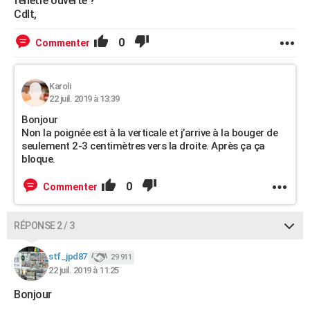
fenêtre ouverte ?
Cdlt,
0
Commenter
Karoli
22 juil. 2019 à 13:39
Bonjour
Non la poignée est à la verticale et j’arrive à la bouger de
seulement 2-3 centimètres vers la droite. Après ça ça
bloque.
0
Commenter
RÉPONSE 2 / 3
stf_jpd87
29 911
22 juil. 2019 à 11:25
Bonjour