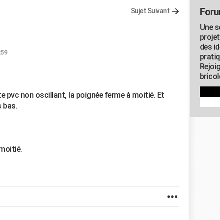
Foru
Sujet Suivant
Une s
proje
des id
:59
pratiq
Rejoi
brico
e pvc non oscillant, la poignée ferme à moitié. Et
s bas.
moitié.