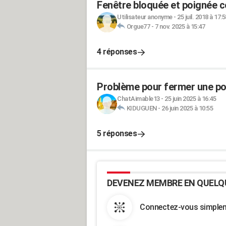
Fenêtre bloquée et poignée 
Utilisateur anonyme
-
25 juil. 2018 à 17:5
Orgue77
-
7 nov. 2025 à 15:47
4 réponses
Problème pour fermer une por
ChatAimable13
-
25 juin 2025 à 16:45
KIDUGUEN
-
26 juin 2025 à 10:55
5 réponses
DEVENEZ MEMBRE EN QUELQ
Connectez-vous simpleme