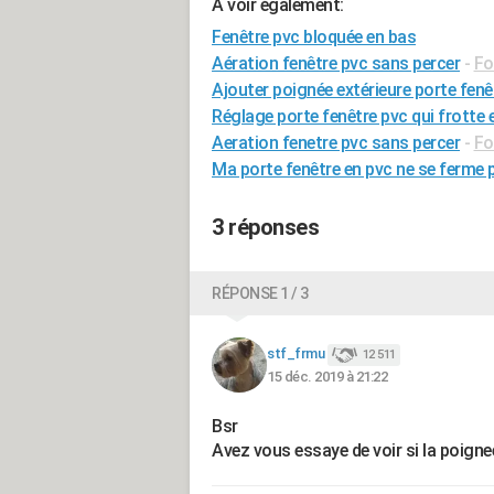
A voir également:
Fenêtre pvc bloquée en bas
Aération fenêtre pvc sans percer
-
Fo
Ajouter poignée extérieure porte fenê
Réglage porte fenêtre pvc qui frotte 
Aeration fenetre pvc sans percer
-
Fo
Ma porte fenêtre en pvc ne se ferme 
3 réponses
RÉPONSE 1 / 3
stf_frmu
12 511
15 déc. 2019 à 21:22
Bsr
Avez vous essaye de voir si la poigne