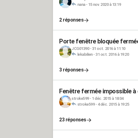
nana
-
15 nov. 2020 à 13:19
2 réponses
Porte fenêtre bloquée fermé
JCG01390
-
31 oct. 2016 à 11:10
lekabilien
-
31 oct. 2016 à 19:20
3 réponses
Fenêtre fermée impossible à 
stroke599
-
1 déc. 2015 à 18:04
stroke599
-
4 déc. 2015 à 19:25
23 réponses