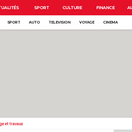
TUALITÉS
SPORT
CULTURE
FINANCE
A
SPORT
AUTO
TELEVISION
VOYAGE
CINEMA
ge et travaux