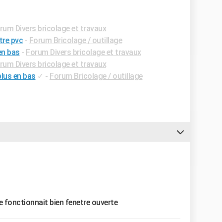
rum Divers bricolage et travaux
tre pvc
-
Forum Bricolage / outillage
en bas
-
Forum Divers bricolage et travaux
rum Divers bricolage et travaux
plus en bas
✓
-
Forum Bricolage / outillage
e fonctionnait bien fenetre ouverte