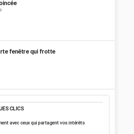
coincée
8
te fenêtre qui frotte
UES CLICS
nt avec ceux qui partagent vos intérêts