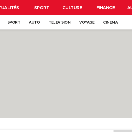
TUALITÉS
SPORT
CULTURE
FINANCE
A
SPORT
AUTO
TELEVISION
VOYAGE
CINEMA