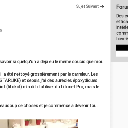
Foru
Sujet Suivant
Des c
effic
intéri
35
commu
bien-
savoir si quelqu'un a déjà eu le même soucis que moi.
 il a été nettoyé grossièrement par le carreleur. Les
STARLIKE) et depuis j'ai des auréoles époxydiques
t (litokol) m'a dit d'utiliser du Litonet Pro, mais le
beaucoup de choses et je commence à devenir fou.