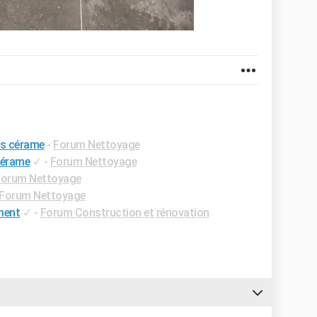
ès cérame
-
Forum Nettoyage
cérame
✓
-
Forum Nettoyage
Forum Nettoyage
Forum Nettoyage
ment
✓
-
Forum Construction et rénovation