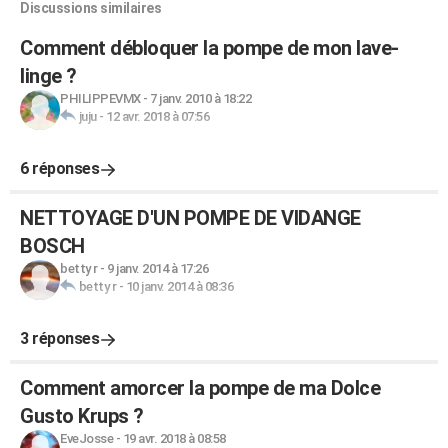
Discussions similaires
Comment débloquer la pompe de mon lave-
linge ?
PHILIPPEVMX
-
7 janv. 2010 à 18:22
juju
-
12 avr. 2018 à 07:56
6 réponses
NETTOYAGE D'UN POMPE DE VIDANGE
BOSCH
betty r
-
9 janv. 2014 à 17:26
betty r
-
10 janv. 2014 à 08:36
3 réponses
Comment amorcer la pompe de ma Dolce
Gusto Krups ?
EveJosse
-
19 avr. 2018 à 08:58