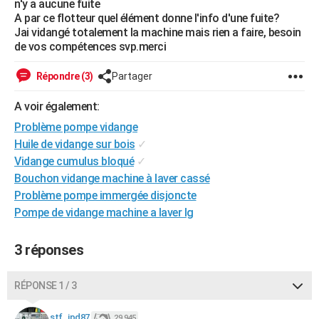
n'y a aucune fuite
City break
Voyage de noces
Climat
Destinations
Voyage nature
Forum
+
A par ce flotteur quel élément donne l'info d'une fuite?
PHOTO
Jai vidangé totalement la machine mais rien a faire, besoin
de vos compétences svp.merci
GUIDES D'ACHAT
BONS PLANS
Répondre (3)
Partager
CARTE DE VOEUX
A voir également:
Problème pompe vidange
Carte Bonne année
Carte Pâques
Carte de Noël
Carte Saint-Valentin
Carte d'anniversaire
DICTIONNAIRE
Huile de vidange sur bois
✓
Biographies
Expressions
Dictionnaire
Citations
Proverbes
Vidange cumulus bloqué
✓
PROGRAMME TV
Bouchon vidange machine à laver cassé
COPAINS D'AVANT
Problème pompe immergée disjoncte
Pompe de vidange machine a laver lg
Se connecter
Collèges
Universités
Service militaire
S'inscrire
Lycées
Primaires
Entreprises
Avis de recherche
AVIS DE DÉCÈS
3 réponses
FORUM
Lifestyle
Sport
Television
Cinema
Bricolage
Culture
Auto
Voyage
RÉPONSE 1 / 3
stf_jpd87
29 945