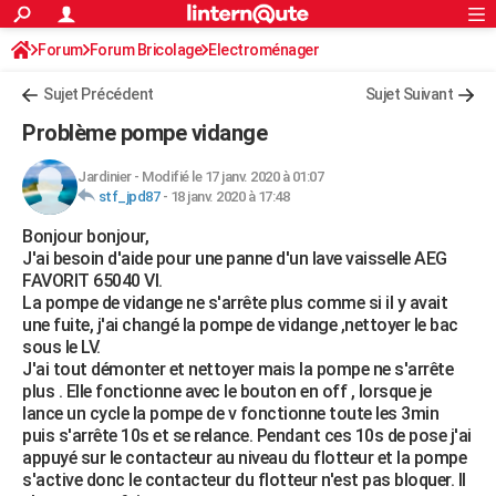
ACTUALITÉS
Forum
Forum Bricolage
Connexion
Electroménager
S'inscrire
Rechercher
Société
Education
Villes
Politique
Faits Divers
Monde
+
SPORT
Sujet Précédent
Sujet Suivant
Football
Cyclisme
Forum
Coupe du monde 2026
Tennis
Rugby
CULTURE
Problème pompe vidange
TNT
Cinéma
Musique
Programme TV
Streaming
Sorties cinéma
+
FINANCE
Jardinier
-
Modifié le 17 janv. 2020 à 01:07
stf_jpd87
-
18 janv. 2020 à 17:48
Impôts
Immobilier
Banque
Crédit
Retraite
Epargne
Risques naturels par ville
Assurance
AUTO
Bonjour bonjour,
Réserver un essai
Berlines
Forum auto
Essais
Citadines
SUV
+
HIGH-TECH
J'ai besoin d'aide pour une panne d'un lave vaisselle AEG
FAVORIT 65040 VI.
Meilleur smartphone
Ordinateurs
Guide high-tech
Mobiles
Internet
Jeux vidéo
+
BRICOLAGE
La pompe de vidange ne s'arrête plus comme si il y avait
une fuite, j'ai changé la pompe de vidange ,nettoyer le bac
Aménagement intérieur
Cuisine
Jardinage
+
Forum
Extérieur
Salle de bains
Rangement
WEEK-END
sous le LV.
J'ai tout démonter et nettoyer mais la pompe ne s'arrête
Escapades
Expositions
Week-end nature
Guides de France
Patrimoine
Musées
+
LIFESTYLE
plus . Elle fonctionne avec le bouton en off , lorsque je
lance un cycle la pompe de v fonctionne toute les 3min
Bien-être
Mode
+
Art de vivre
Loisirs
Modes de vie
SANTE
puis s'arrête 10s et se relance. Pendant ces 10s de pose j'ai
appuyé sur le contacteur au niveau du flotteur et la pompe
Guide de la santé
Médicaments
+
Alimentation
Maladies
Sommeil
VOYAGE
s'active donc le contacteur du flotteur n'est pas bloquer. Il