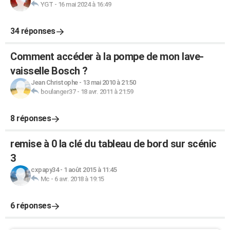
YGT
-
16 mai 2024 à 16:49
34 réponses
Comment accéder à la pompe de mon lave-
vaisselle Bosch ?
Jean Christophe
-
13 mai 2010 à 21:50
boulanger37
-
18 avr. 2011 à 21:59
8 réponses
remise à 0 la clé du tableau de bord sur scénic
3
cxpapy34
-
1 août 2015 à 11:45
Mc
-
6 avr. 2018 à 19:15
6 réponses