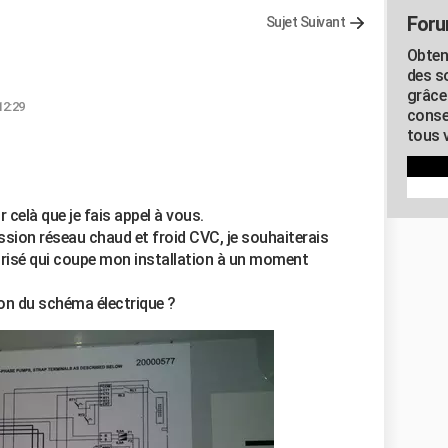
Foru
Sujet Suivant
Obten
des s
grâce
12:29
conse
tous v
r celà que je fais appel à vous.
ession réseau chaud et froid CVC, je souhaiterais
orisé qui coupe mon installation à un moment
on du schéma électrique ?