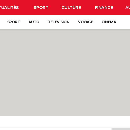
TUALITÉS
SPORT
CULTURE
FINANCE
A
SPORT
AUTO
TELEVISION
VOYAGE
CINEMA