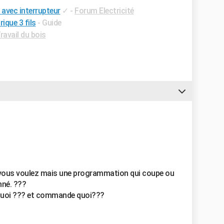
 avec interrupteur
✓
-
Forum Electricité
ique 3 fils
- Guide
avail du bois
e vous voulez mais une programmation qui coupe ou
nné. ???
e quoi ??? et commande quoi???