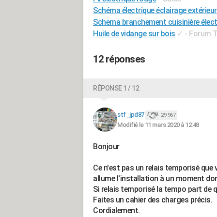
Schéma électrique éclairage extérieur
Schema branchement cuisinière électr
Huile de vidange sur bois
✓
-
Forum Tr
12 réponses
RÉPONSE 1 / 12
stf_jpd87
29 967
Modifié le 11 mars 2020 à 12:48
Bonjour
Ce n'est pas un relais temporisé qu
allume l'installation à un moment do
Si relais temporisé la tempo part d
Faites un cahier des charges précis.
Cordialement.