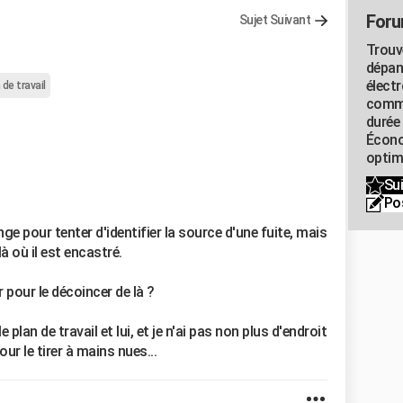
Foru
Sujet Suivant
Trouv
dépan
élect
 de travail
commu
durée
Écono
optimi
Sui
Po
e pour tenter d'identifier la source d'une fuite, mais
 là où il est encastré.
pour le décoincer de là ?
 plan de travail et lui, et je n'ai pas non plus d'endroit
ur le tirer à mains nues...