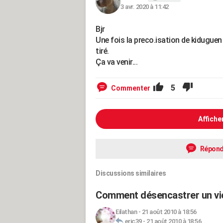
3 avr. 2020 à 11:42
Bjr
Une fois la preco.isation de kiduguen f
tiré.
Ça va venir...
5
Commenter
Affiche
Répond
Discussions similaires
Comment désencastrer un vieu
Eilathan
-
21 août 2010 à 18:56
eric39
-
21 août 2010 à 18:56