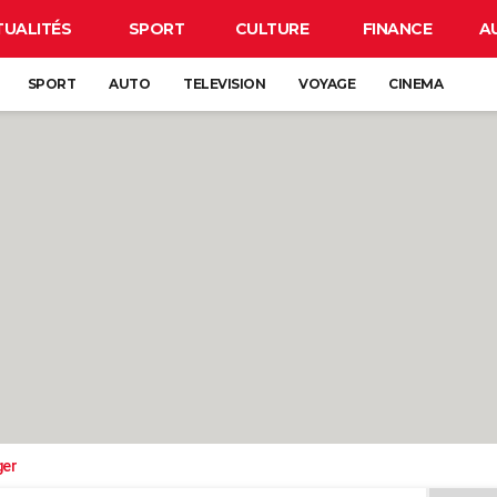
TUALITÉS
SPORT
CULTURE
FINANCE
A
SPORT
AUTO
TELEVISION
VOYAGE
CINEMA
ger