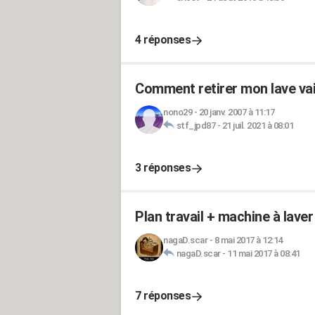
4 réponses
Comment retirer mon lave vai
nono29
-
20 janv. 2007 à 11:17
stf_jpd87
-
21 juil. 2021 à 08:01
3 réponses
Plan travail + machine à laver
nagaD.scar
-
8 mai 2017 à 12:14
nagaD.scar
-
11 mai 2017 à 08:41
7 réponses