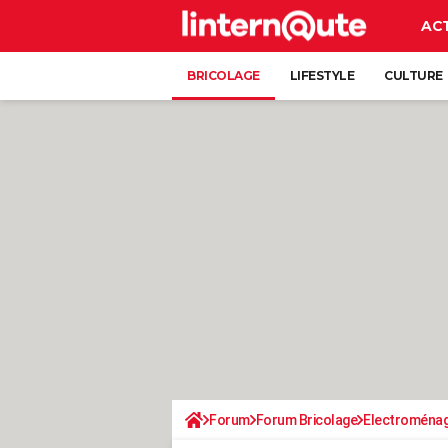
AC
BRICOLAGE
LIFESTYLE
CULTURE
Forum
Forum Bricolage
Electroména