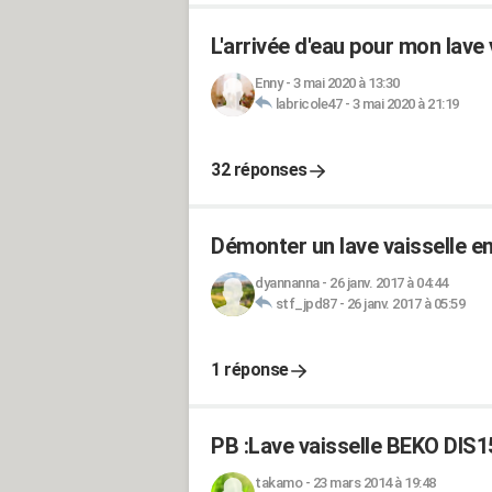
L'arrivée d'eau pour mon lave
Enny
-
3 mai 2020 à 13:30
labricole47
-
3 mai 2020 à 21:19
32 réponses
Démonter un lave vaisselle e
dyannanna
-
26 janv. 2017 à 04:44
stf_jpd87
-
26 janv. 2017 à 05:59
1 réponse
PB :Lave vaisselle BEKO DIS1
takamo
-
23 mars 2014 à 19:48