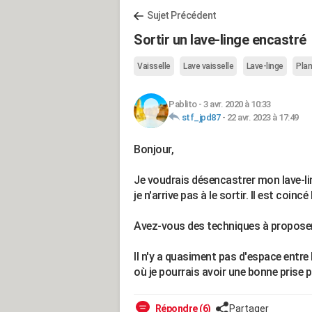
Sujet Précédent
Sortir un lave-linge encastré
Vaisselle
Lave vaisselle
Lave-linge
Plan
Pablito
-
3 avr. 2020 à 10:33
stf_jpd87
-
22 avr. 2023 à 17:49
Bonjour,
Je voudrais désencastrer mon lave-ling
je n'arrive pas à le sortir. Il est coincé
Avez-vous des techniques à proposer 
Il n'y a quasiment pas d'espace entre le
où je pourrais avoir une bonne prise po
Répondre (6)
Partager