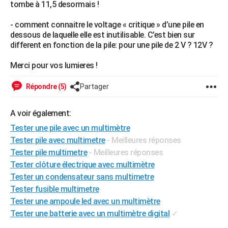
tombe à 11,5 desormais !
City break
Voyage de noces
Climat
Destinations
Voyage nature
Forum
+
PHOTO
- comment connaitre le voltage « critique » d’une pile en
GUIDES D'ACHAT
dessous de laquelle elle est inutilisable. C’est bien sur
different en fonction de la pile: pour une pile de 2 V ? 12V ?
BONS PLANS
Merci pour vos lumieres !
CARTE DE VOEUX
Répondre (5)
Partager
Carte Bonne année
Carte Pâques
Carte de Noël
Carte Saint-Valentin
Carte d'anniversaire
DICTIONNAIRE
A voir également:
Biographies
Expressions
Dictionnaire
Citations
Proverbes
PROGRAMME TV
Tester une pile avec un multimètre
COPAINS D'AVANT
Tester pile avec multimetre
- Meilleures réponses
Tester pile multimetre
- Meilleures réponses
Se connecter
Collèges
Universités
Service militaire
S'inscrire
Lycées
Primaires
Entreprises
Avis de recherche
AVIS DE DÉCÈS
Tester clôture électrique avec multimètre
Tester un condensateur sans multimetre
FORUM
Tester fusible multimetre
Lifestyle
Sport
Television
Cinema
Bricolage
Culture
Auto
Voyage
Tester une ampoule led avec un multimètre
Tester une batterie avec un multimètre digital
✓