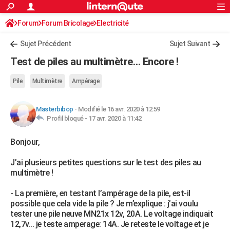
ACTUALITÉS
Forum
Forum Bricolage
Connexion
Electricité
S'inscrire
Rechercher
Société
Education
Villes
Politique
Faits Divers
Monde
+
SPORT
Sujet Précédent
Sujet Suivant
Football
Cyclisme
Forum
Coupe du monde 2026
Tennis
Rugby
CULTURE
Test de piles au multimètre… Encore !
TNT
Cinéma
Musique
Programme TV
Streaming
Sorties cinéma
+
FINANCE
Pile
Multimètre
Ampérage
Impôts
Immobilier
Banque
Crédit
Retraite
Epargne
Risques naturels par ville
Assurance
AUTO
Masterbibop
-
Modifié le 16 avr. 2020 à 12:59
Réserver un essai
Berlines
Forum auto
Essais
Citadines
SUV
+
HIGH-TECH
Profil bloqué -
17 avr. 2020 à 11:42
Meilleur smartphone
Ordinateurs
Guide high-tech
Mobiles
Internet
Jeux vidéo
+
BRICOLAGE
Bonjour,
Aménagement intérieur
Cuisine
Jardinage
+
Forum
Extérieur
Salle de bains
Rangement
WEEK-END
J’ai plusieurs petites questions sur le test des piles au
multimètre !
Escapades
Expositions
Week-end nature
Guides de France
Patrimoine
Musées
+
LIFESTYLE
- La première, en testant l’ampérage de la pile, est-il
Bien-être
Mode
+
Art de vivre
Loisirs
Modes de vie
SANTE
possible que cela vide la pile ? Je m’explique : j’ai voulu
tester une pile neuve MN21x 12v, 20A. Le voltage indiquait
Guide de la santé
Médicaments
+
Alimentation
Maladies
Sommeil
VOYAGE
12,7v... je teste amperage: 14A. Je reteste le voltage et je