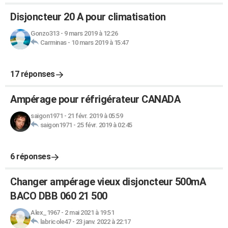
Disjoncteur 20 A pour climatisation
Gonzo313
-
9 mars 2019 à 12:26
Carminas
-
10 mars 2019 à 15:47
17 réponses
Ampérage pour réfrigérateur CANADA
saigon1971
-
21 févr. 2019 à 05:59
saigon1971
-
25 févr. 2019 à 02:45
6 réponses
Changer ampérage vieux disjoncteur 500mA
BACO DBB 060 21 500
Alex_1967
-
2 mai 2021 à 19:51
labricole47
-
23 janv. 2022 à 22:17