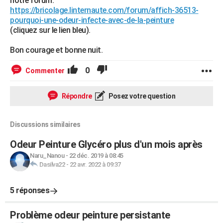
notre forum:
https://bricolage.linternaute.com/forum/affich-36513-
pourquoi-une-odeur-infecte-avec-de-la-peinture
(cliquez sur le lien bleu).
Bon courage et bonne nuit.
0
Commenter
Répondre
Posez votre question
Discussions similaires
Odeur Peinture Glycéro plus d'un mois après
Naru_Nanou
-
22 déc. 2019 à 08:45
Dasilva22
-
22 avr. 2022 à 09:37
5 réponses
Problème odeur peinture persistante