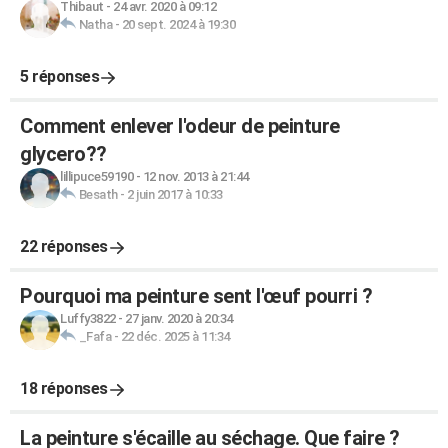
Thibaut
-
24 avr. 2020 à 09:12
Natha
-
20 sept. 2024 à 19:30
5 réponses
Comment enlever l'odeur de peinture
glycero??
lillipuce59190
-
12 nov. 2013 à 21:44
Besath
-
2 juin 2017 à 10:33
22 réponses
Pourquoi ma peinture sent l'œuf pourri ?
Luffy3822
-
27 janv. 2020 à 20:34
_Fafa
-
22 déc. 2025 à 11:34
18 réponses
La peinture s'écaille au séchage. Que faire ?