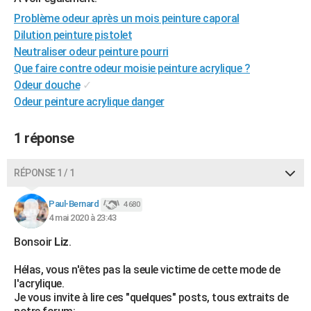
City break
Voyage de noces
Climat
Destinations
Voyage nature
Forum
+
PHOTO
Problème odeur après un mois peinture caporal
Dilution peinture pistolet
GUIDES D'ACHAT
Neutraliser odeur peinture pourri
Que faire contre odeur moisie peinture acrylique ?
BONS PLANS
Odeur douche
✓
CARTE DE VOEUX
Odeur peinture acrylique danger
Carte Bonne année
Carte Pâques
Carte de Noël
Carte Saint-Valentin
Carte d'anniversaire
DICTIONNAIRE
1 réponse
Biographies
Expressions
Dictionnaire
Citations
Proverbes
PROGRAMME TV
RÉPONSE 1 / 1
COPAINS D'AVANT
Paul-Bernard
4 680
Se connecter
Collèges
Universités
Service militaire
S'inscrire
Lycées
Primaires
Entreprises
Avis de recherche
AVIS DE DÉCÈS
4 mai 2020 à 23:43
Bonsoir
Liz
.
FORUM
Lifestyle
Sport
Television
Cinema
Bricolage
Culture
Auto
Voyage
Hélas, vous n'êtes pas la seule victime de cette mode de
l'acrylique.
Je vous invite à lire ces "quelques" posts, tous extraits de