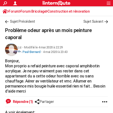
ACTUALITÉS
Forum
Forum Bricolage
Connexion
Construction et rénovation
S'inscrire
Rechercher
Société
Education
Villes
Politique
Faits Divers
Monde
+
SPORT
Peinture, Vernis, Tapissserie
Sujet Précédent
Sujet Suivant
Football
Cyclisme
Forum
Coupe du monde 2026
Tennis
Rugby
CULTURE
Problème odeur après un mois peinture
TNT
Cinéma
Musique
Programme TV
Streaming
Sorties cinéma
+
caporal
FINANCE
Impôts
Immobilier
Banque
Crédit
Retraite
Epargne
Risques naturels par ville
Assurance
AUTO
Liz
-
Modifié le 4 mai 2020 à 22:29
Paul-Bernard
-
4 mai 2020 à 23:43
Réserver un essai
Berlines
Forum auto
Essais
Citadines
SUV
+
HIGH-TECH
Bonjour,
Mon proprio a refaid peinture avec caporal amphibotin
Meilleur smartphone
Ordinateurs
Guide high-tech
Mobiles
Internet
Jeux vidéo
+
BRICOLAGE
acrylique. Je ne peu vraiment pas rester dans cet
appartenant du a cette odeur horrible avec ou sans
Aménagement intérieur
Cuisine
Jardinage
+
Forum
Extérieur
Salle de bains
Rangement
WEEK-END
chauffage. Aérer av ventilateur et vmc. Allumer en
permanence mis bougie huile essentiel rien ni fait... Besoin
Escapades
Expositions
Week-end nature
Guides de France
Patrimoine
Musées
+
LIFESTYLE
d'aide merci
Bien-être
Mode
+
Art de vivre
Loisirs
Modes de vie
SANTE
Répondre (1)
Partager
Guide de la santé
Médicaments
+
Alimentation
Maladies
Sommeil
VOYAGE
A voir également: