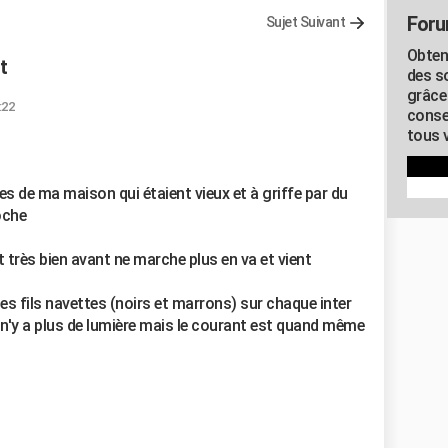
Foru
Sujet Suivant
Obten
t
des s
grâce
:22
conse
tous v
ues de ma maison qui étaient vieux et à griffe par du
oche
nt très bien avant ne marche plus en va et vient
 les fils navettes (noirs et marrons) sur chaque inter
il n'y a plus de lumière mais le courant est quand même