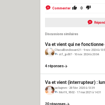
0
Commenter
Répond
Discussions similaires
Va et vient qui ne fonctionne
ChacalBondissant21
-
9 nov. 2024 à 13:
stf_jpd87
-
10 nov. 2024 à 20:04
4 réponses
Va et vient (interrupteur) : l
jackajmm
-
28 févr. 2020 à 13:39
Moi19_9502
-
17 mai 2021 à 14:31
20 réponses