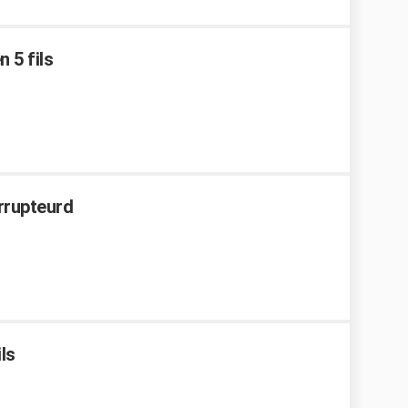
 5 fils
errupteurd
ls