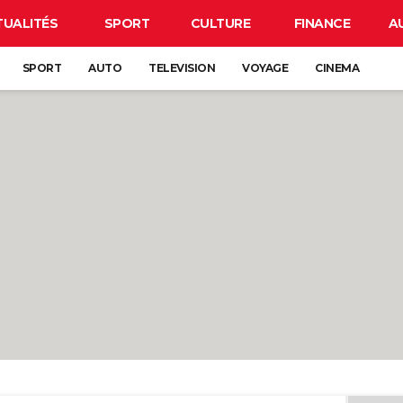
TUALITÉS
SPORT
CULTURE
FINANCE
A
SPORT
AUTO
TELEVISION
VOYAGE
CINEMA