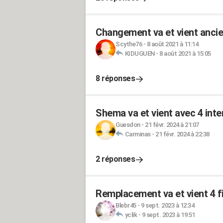
Changement va et vient ancien
Scythe76
-
8 août 2021 à 11:14
KIDUGUEN
-
8 août 2021 à 15:05
8 réponses
Shema va et vient avec 4 int
Guesdon
-
21 févr. 2024 à 21:07
Carminas
-
21 févr. 2024 à 22:38
2 réponses
Remplacement va et vient 4 fi
Blebr45
-
9 sept. 2023 à 12:34
yclik
-
9 sept. 2023 à 19:51